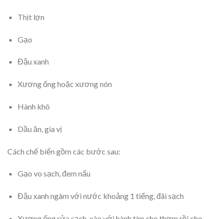
Thịt lợn
Gạo
Đậu xanh
Xương ống hoặc xương nón
Hành khô
Dầu ăn, gia vị
Cách chế biến gồm các bước sau:
Gạo vo sạch, đem nấu
Đậu xanh ngâm với nước khoảng 1 tiếng, đãi sạch
Xương ống rửa sạch, xào với hành tím cho thơm rồi cho