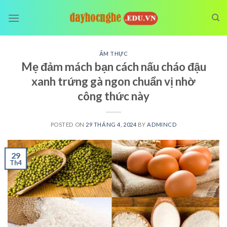
Skip
to
content
ẨM THỰC
Mẹ đảm mách bạn cách nấu cháo đậu
xanh trứng gà ngon chuẩn vị nhờ
công thức này
POSTED ON
29 THÁNG 4, 2024
BY
ADMINCD
29
Th4