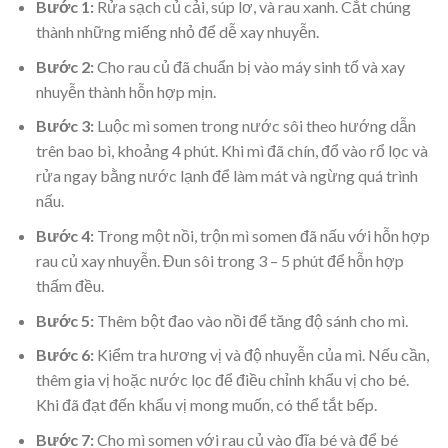
Bước 1:
Rửa sạch củ cải, súp lơ, và rau xanh. Cắt chúng
thành những miếng nhỏ để dễ xay nhuyễn.
Bước 2:
Cho rau củ đã chuẩn bị vào máy sinh tố và xay
nhuyễn thành hỗn hợp mịn.
Bước 3:
Luộc mì somen trong nước sôi theo hướng dẫn
trên bao bì, khoảng 4 phút. Khi mì đã chín, đổ vào rổ lọc và
rửa ngay bằng nước lạnh để làm mát và ngừng quá trình
nấu.
Bước 4:
Trong một nồi, trộn mì somen đã nấu với hỗn hợp
rau củ xay nhuyễn. Đun sôi trong 3 – 5 phút để hỗn hợp
thấm đều.
Bước 5:
Thêm bột đao vào nồi để tăng độ sánh cho mì.
Bước 6:
Kiểm tra hương vị và độ nhuyễn của mì. Nếu cần,
thêm gia vị hoặc nước lọc để điều chỉnh khẩu vị cho bé.
Khi đã đạt đến khẩu vị mong muốn, có thể tắt bếp.
Bước 7:
Cho mì somen với rau củ vào đĩa bé và để bé