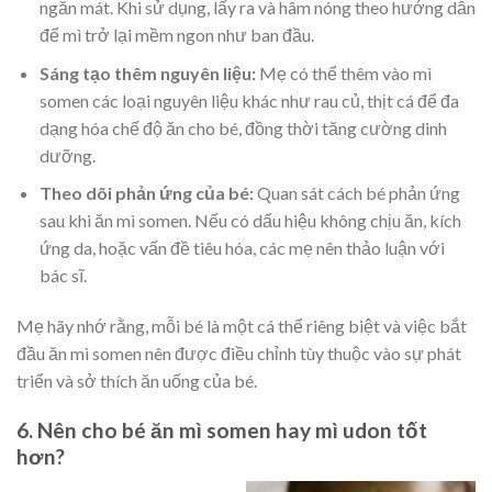
ngăn mát. Khi sử dụng, lấy ra và hâm nóng theo hướng dẫn
để mì trở lại mềm ngon như ban đầu.
Sáng tạo thêm nguyên liệu:
Mẹ có thể thêm vào mì
somen các loại nguyên liệu khác như rau củ, thịt cá để đa
dạng hóa chế độ ăn cho bé, đồng thời tăng cường dinh
dưỡng.
Theo dõi phản ứng của bé:
Quan sát cách bé phản ứng
sau khi ăn mì somen. Nếu có dấu hiệu không chịu ăn, kích
ứng da, hoặc vấn đề tiêu hóa, các mẹ nên thảo luận với
bác sĩ.
Mẹ hãy nhớ rằng, mỗi bé là một cá thể riêng biệt và việc bắt
đầu ăn mì somen nên được điều chỉnh tùy thuộc vào sự phát
triển và sở thích ăn uống của bé.
6. Nên cho bé ăn mì somen hay mì udon tốt
hơn?