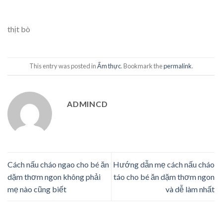
thịt bò
This entry was posted in
Ẩm thực
. Bookmark the
permalink
.
ADMINCD
Cách nấu cháo ngao cho bé ăn
Hướng dẫn mẹ cách nấu cháo
dặm thơm ngon không phải
táo cho bé ăn dặm thơm ngon
mẹ nào cũng biết
và dễ làm nhất