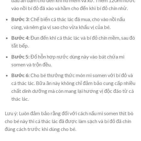
dầu ăn dặm cho đến khi nó mềm và xơ. Thêm 120ml nước
vào nồi bí đỏ đã xào và hầm cho đến khi bí đỏ chín nhừ.
Bước 3:
Chế biến cá thác lác đã mua, cho vào nồi nấu
cùng, và nêm gia vị sao cho vừa khẩu vị của bé.
Bước 4:
Đun đến khi cá thác lác và bí đỏ chín mềm, sau đó
tắt bếp.
Bước 5:
Đổ hỗn hợp nước dùng này vào bát chứa mì
somen và trộn đều.
Bước 6:
Cho bé thưởng thức món mì somen với bí đỏ và
cá thác lác. Bữa ăn này không chỉ đảm bảo cung cấp nhiều
chất dinh dưỡng mà còn mang lại hương vị độc đáo từ cá
thác lác.
Lưu ý: Luôn đảm bảo rằng đối với cách nấu mì somen thịt bò
cho bé này thì cá thác lác đã được làm sạch và bí đỏ đã chín
đúng cách trước khi dùng cho bé.