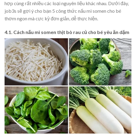
hợp cùng rất nhiều các loại nguyên liệu khác nhau. Dưới đây,
job3s sẽ gợi ý cho bạn 5 công thức nấu mì somen cho bé
thơm ngon mà cực kỳ đơn giản, dễ thực hiện.
4.1. Cách nấu mì somen thịt bò rau củ cho bé yêu ăn dặm