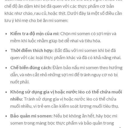
chế độ ăn dặm khi bé đã quen với các thực phẩm cơ bản
khác như cháo, rau củ, hoặc thịt. Dưới đây là một số điều cần
lưu ý khi mẹ cho bé ăn mì somen:
Kiểm tra độ mịn của mì:
Chọn mì somen có sợi mịn và
mềm khi luộc nhằm giúp bé dễ nhai và tiêu hóa.
Thời điểm thích hợp:
Bắt đầu với mì somen khi bé đã
quen với các loại thực phẩm khác và đã có khả năng nhai.
Chế biến đúng cách:
Đảm bảo nấu mì somen theo hướng
dẫn, và nên cắt nhỏ những sợi mì để tránh nguy cơ nó bị
nuốt phải.
Không sử dụng gia vị hoặc nước lèo có thể chứa muối
nhiều:
Tránh sử dụng gia vị hoặc nước lèo có thể chứa
muối nhiều, vì trẻ em cần kiểm soát lượng muối tiêu thụ.
Bảo quản mì somen:
Nếu bé không ăn hết, hãy bọc mì
somen trong màng bọc thực phẩm và bảo quản trong