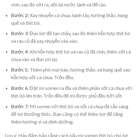
chín, sau đó vớt ra, dội lại nước lạnh và để ráo.
Bước 2:
Xay nhuyễn cà chua, hành tây, hương thảo, húng
quế và thịt bò.
Bước 3:
Đun bơ để tan chảy, sau đó thêm hỗn hợp thịt bò
và rau củ đã xay nhuyễn vào xào.
Bước 4:
Khi hỗn hợp thịt bò và rau củ đã chín, thêm sốt cà
chua vào và đun sôi lại.
Bước 5:
Thêm phô mai bào, hương thảo, và húng quế vào
hỗn hợp sốt cà chua. Trộn đều.
Bước 6:
Đặt mì somen ra đĩa và thêm phần sốt cà chua với
thịt bò lên trên. Trộn đều để mì được phủ đều bởi sốt.
Bước 7:
Mì somen với thịt bò và sốt cà chua đã sẵn sàng
để bé thưởng thức. Bạn cũng có thể thêm bơ để tăng
thêm hương vị và dinh dưỡng.
Lưu ý: Hãy đảm bảo rằng cách nấu mì somen thịt bò cho bé