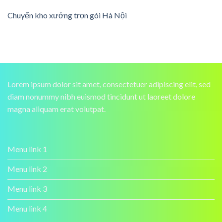
Chuyển kho xưởng trọn gói Hà Nội
Lorem ipsum dolor sit amet, consectetuer adipiscing elit, sed
diam nonummy nibh euismod tincidunt ut laoreet dolore
magna aliquam erat volutpat.
Menu link 1
Menu link 2
Menu link 3
Menu link 4