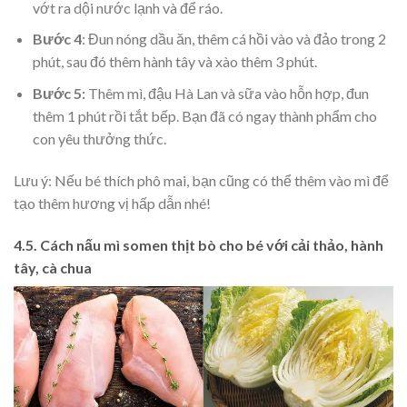
vớt ra dội nước lạnh và để ráo.
Bước 4
: Đun nóng dầu ăn, thêm cá hồi vào và đảo trong 2
phút, sau đó thêm hành tây và xào thêm 3 phút.
Bước 5:
Thêm mì, đậu Hà Lan và sữa vào hỗn hợp, đun
thêm 1 phút rồi tắt bếp. Bạn đã có ngay thành phẩm cho
con yêu thưởng thức.
Lưu ý: Nếu bé thích phô mai, bạn cũng có thể thêm vào mì để
tạo thêm hương vị hấp dẫn nhé!
4.5. Cách nấu mì somen thịt bò cho bé với cải thảo, hành
tây, cà chua