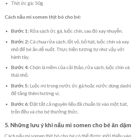
Thịt ức gà: 50g
Cách nấu mì somen thịt bò cho bé:
Bước 1:
Rửa sạch ức gà, luộc chín, sau đó xay nhuyễn.
Bước 2:
Cà chua rửa sạch, lột vỏ, bỏ hạt, luộc chín và xay
nhỏ để bé ăn dễ nuốt. Thực hiện tương tự như vậy với
hành tây.
Bước 4:
Chọn lá mềm của cải thảo, rửa sạch, luộc chín và
thái nhỏ.
Bước 5:
Luộc mì trong nước ức gà hoặc nước dùng dashi
để tăng thêm hương vị.
Bước 6:
Đặt tất cả nguyên liệu đã chuẩn bị vào một bát,
trộn đều và cho bé thưởng thức.
5. Những lưu ý khi nấu mì somen cho bé ăn dặm
Cách nấu mì somen thịt bò cho bé có thể được giới thiệu vào