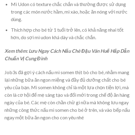
Mì Udon có texture chắc chắn và thường được sử dụng
trong các món nước hầm, mì xào, hoặc ăn nóng với nước
dùng.
Thích hợp cho bé từ 1 tuổi trở lên, có khả năng nhai tốt
hơn, do sợi mì udon khá dày và chắc chắn.
Xem thêm: Lưu Ngay Cách Nấu Chè Đậu Ván Huế Hấp Dẫn
Chuẩn Vị Cung Đình
Job3s đã gợi ý cách nấu mì somen thịt bò cho bé, nhằm mang
lại những bữa ăn ngon miệng và đầy đủ dưỡng chất cho bé
yêu của bạn. Mì somen không chỉ là một lựa chọn tiện lợi, mà
còn là cơ hội để mẹ sáng tạo và đổi mới trong chế độ ăn hàng
ngày của bé. Các mẹ còn chần chừ gì nữa mà không lưu ngay
những công thức nấu mì somen cho bé ở trên, và vào bếp nấu
ngay một bữa ăn ngon cho con yêu nhé