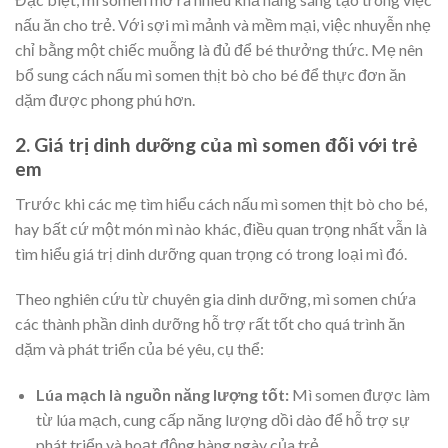
nấu ăn cho trẻ. Với sợi mì mảnh và mềm mại, việc nhuyễn nhẹ
chỉ bằng một chiếc muỗng là đủ để bé thưởng thức. Mẹ nên
bổ sung cách nấu mì somen thịt bò cho bé để thực đơn ăn
dặm được phong phú hơn.
2. Giá trị dinh dưỡng của mì somen đối với trẻ
em
Trước khi các mẹ tìm hiểu cách nấu mì somen thịt bò cho bé,
hay bất cứ một món mì nào khác, điều quan trọng nhất vẫn là
tìm hiểu giá trị dinh dưỡng quan trọng có trong loại mì đó.
Theo nghiên cứu từ chuyên gia dinh dưỡng, mì somen chứa
các thành phần dinh dưỡng hỗ trợ rất tốt cho quá trình ăn
dặm và phát triển của bé yêu, cụ thể:
Lúa mạch là nguồn năng lượng tốt:
Mì somen được làm
từ lúa mạch, cung cấp năng lượng dồi dào để hỗ trợ sự
phát triển và hoạt động hàng ngày của trẻ.