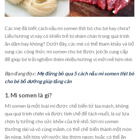
Các mẹ đã biết cách nấu mì somen thịt bò cho bé hay chưa?
Liệu hương vị này có khiến trẻ bị nhàm chán trong quá trình
ăn dặm hay không? Dưới đây, các mẹ có thể tham khảo và bổ
sung các công thức mì somen cho bé được job3s cung cấp
để giúp bé trải nghiệm thêm nhiều hương vị mới mẻ hơn nhé.
Bạn đang đọc:
Mẹ đừng bỏ qua 5 cách nấu mì somen thịt bò
cho bé bổ dưỡng giúp tăng cân
1. Mì somen là gì?
Mì somen là một loại mì được chế biến từ lúa mạch, không
qua quá trình chiên và được tinh chế để tách muối, là sự lựa
chọn lý tưởng cho sức khỏe của trẻ nhỏ. Sợi mì somen
thường dài và vô cùng mảnh, có thể chế biến thành một món
ăn nóng, kết hợp với nước lèo thơm ngon; hoặc có thể ăn