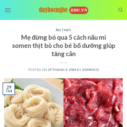
Skip
to
content
ẨM THỰC
Mẹ đừng bỏ qua 5 cách nấu mì
somen thịt bò cho bé bổ dưỡng giúp
tăng cân
POSTED ON
29 THÁNG 4, 2024
BY
ADMINCD
29
Th4