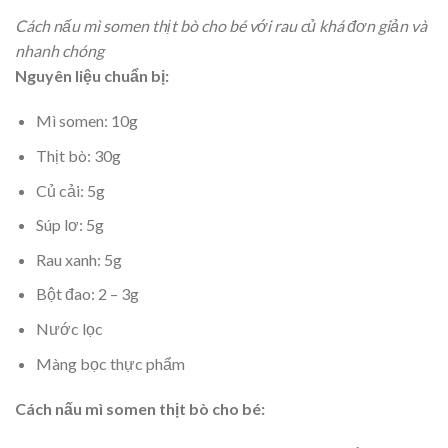
Cách nấu mì somen thịt bò cho bé với rau củ khá đơn giản và
nhanh chóng
Nguyên liệu chuẩn bị:
Mì somen: 10g
Thịt bò: 30g
Củ cải: 5g
Súp lơ: 5g
Rau xanh: 5g
Bột đao: 2 – 3g
Nước lọc
Màng bọc thực phẩm
Cách nấu mì somen thịt bò cho bé: