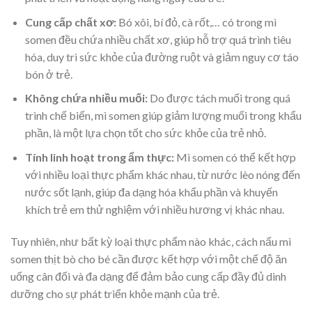
Cung cấp chất xơ:
Bó xôi, bí đỏ, cà rốt,… có trong mì
somen đều chứa nhiều chất xơ, giúp hỗ trợ quá trình tiêu
hóa, duy trì sức khỏe của đường ruột và giảm nguy cơ táo
bón ở trẻ.
Không chứa nhiều muối:
Do được tách muối trong quá
trình chế biến, mì somen giúp giảm lượng muối trong khẩu
phần, là một lựa chọn tốt cho sức khỏe của trẻ nhỏ.
Tính linh hoạt trong ẩm thực:
Mì somen có thể kết hợp
với nhiều loại thực phẩm khác nhau, từ nước lèo nóng đến
nước sốt lạnh, giúp đa dạng hóa khẩu phần và khuyến
khích trẻ em thử nghiệm với nhiều hương vị khác nhau.
Tuy nhiên, như bất kỳ loại thực phẩm nào khác, cách nấu mì
somen thịt bò cho bé cần được kết hợp với một chế độ ăn
uống cân đối và đa dạng để đảm bảo cung cấp đầy đủ dinh
dưỡng cho sự phát triển khỏe mạnh của trẻ.