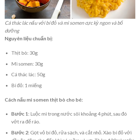
Cá thác lác nấu với bí đỏ và mì somen cực kỳ ngon và bổ
dưỡng
Nguyên liệu chuẩn bị:
Thịt bò: 30g
Mì somen: 30g
Cá thác lác: 50g
Bí đỏ: 1 miếng
Cách nấu mì somen thịt bò cho bé:
Bước 1
: Luộc mì trong nước sôi khoảng 4 phút, sau đó
vớt ra để ráo.
Bước 2
: Gọt vỏ bí đỏ, rửa sạch, và cắt nhỏ. Xào bí đỏ với