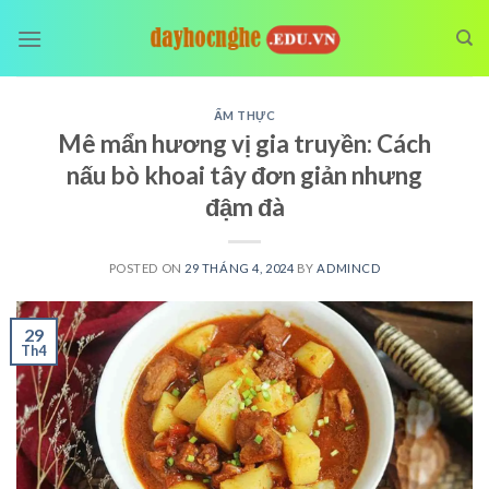
Skip
to
content
ẨM THỰC
Mê mẩn hương vị gia truyền: Cách
nấu bò khoai tây đơn giản nhưng
đậm đà
POSTED ON
29 THÁNG 4, 2024
BY
ADMINCD
29
Th4