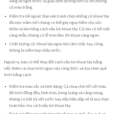
vàng sẽ ngọt nước và giàu dinh dưỡng hơn so với những
củ màu trắng.
Kiểm tra bề ngoài:
Bạn nên tránh chọn những củ khoai tây
đã mọc mầm bởi chúng có thể gây nguy hiểm cho sức
khỏe và làm hỏng cách nấu bò khoai tây. Củ nào có bề mặt
càng nhẵn, không có lỗ tròn đen, thì khoai càng ngon.
Chất lượng củ:
Khoai tây ngon khi cầm chắc tay, cứng,
không bị mềm hay chảy nước .
Ngoài ra, bạn có thể thay đổi cách nấu bò khoai tây bằng
việc thêm cà chua tươi ngon vào công thức và lựa chọn quả
tươi bằng cách:
Kiểm tra màu sắc và hình dạng:
Cà chua chín tới với màu
đỏ tươi đồng đều, hình tròn, bóng loáng và căng mọng,
không có bất kỳ vết xước hay dấu hiệu dập sẽ là lựa chọn
hoàn hảo cho cách nấu bò khoai tây.
Đánh giá độ tươi mới:
Người nội trợ có thể cầm quả cà