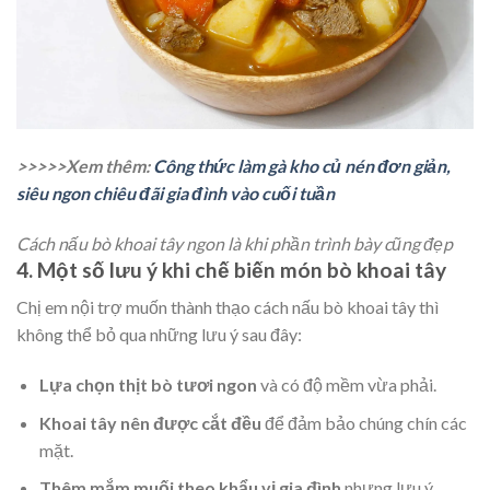
>>>>>Xem thêm:
Công thức làm gà kho củ nén đơn giản,
siêu ngon chiêu đãi gia đình vào cuối tuần
Cách nấu bò khoai tây ngon là khi phần trình bày cũng đẹp
4. Một số lưu ý khi chế biến món bò khoai tây
Chị em nội trợ muốn thành thạo cách nấu bò khoai tây thì
không thể bỏ qua những lưu ý sau đây:
Lựa chọn thịt bò tươi ngon
và có độ mềm vừa phải.
Khoai tây nên được cắt đều
để đảm bảo chúng chín các
mặt.
Thêm mắm muối theo khẩu vị gia đình
nhưng lưu ý