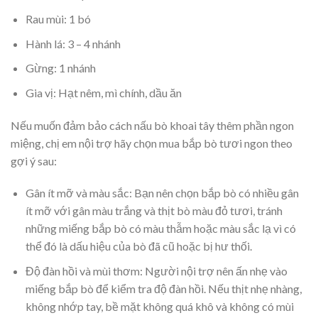
Rau mùi:
1 bó
Hành lá:
3 – 4 nhánh
Gừng:
1 nhánh
Gia vị:
Hạt nêm, mì chính, dầu ăn
Nếu muốn đảm bảo cách nấu bò khoai tây thêm phần ngon
miệng, chị em nội trợ hãy chọn mua bắp bò tươi ngon theo
gợi ý sau:
Gân ít mỡ và màu sắc:
Bạn nên chọn bắp bò có nhiều gân
ít mỡ với gân màu trắng và thịt bò màu đỏ tươi, tránh
những miếng bắp bò có màu thẫm hoặc màu sắc lạ vì có
thể đó là dấu hiệu của bò đã cũ hoặc bị hư thối.
Độ đàn hồi và mùi thơm:
Người nội trợ nên ấn nhẹ vào
miếng bắp bò để kiểm tra độ đàn hồi. Nếu thịt nhẹ nhàng,
không nhớp tay, bề mặt không quá khô và không có mùi