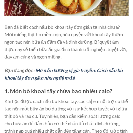
Bạn đã biết cách nấu bò khoai tây đơn giản tại nhà chưa?
Mỗi miếng thịt bò mềm mịn, hòa quyện với khoai tây thơm
ngon tạo nên bữa ăn đậm đà và dinh dưỡng. Bí quyết ẩm
thực này sẽ biến bữa ăn gia đình thành trải nghiệm tuyệt vời,
đầy ấm cúng và ngon miệng.
Bạn đang đọc:
Mê mẩn hương vị gia truyền: Cách nấu bò
khoai tây đơn giản nhưng đậm đà
1. Món bò khoai tây chứa bao nhiêu calo?
Khi học được cách nấu bò khoai tây, các chị em nội trợ có thể
tạo nên một bữa ăn bổ dưỡng với sự kết hợp tuyệt vời giữa
thịt bò và rau củ. Tuy nhiên, bạn cần kiểm soát lượng calo
cho bữa ăn để đảm bảo cơ thể nhận đủ chất dinh dưỡng,
tránh nạp quá nhiều chất dẫn đến tăng cân. Theo đó, ư
ớc tính