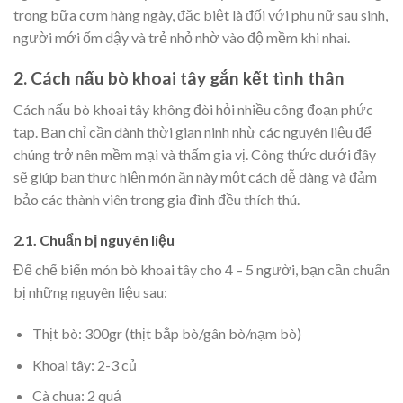
trong bữa cơm hàng ngày, đặc biệt là đối với phụ nữ sau sinh,
người mới ốm dậy và trẻ nhỏ nhờ vào độ mềm khi nhai.
2. Cách nấu bò khoai tây gắn kết tình thân
Cách nấu bò khoai tây không đòi hỏi nhiều công đoạn phức
tạp. Bạn chỉ cần dành thời gian ninh nhừ các nguyên liệu để
chúng trở nên mềm mại và thấm gia vị. Công thức dưới đây
sẽ giúp bạn thực hiện món ăn này một cách dễ dàng và đảm
bảo các thành viên trong gia đình đều thích thú.
2.1. Chuẩn bị nguyên liệu
Để chế biến món bò khoai tây cho 4 – 5 người, bạn cần chuẩn
bị những nguyên liệu sau:
Thịt bò:
300gr (thịt bắp bò/gân bò/nạm bò)
Khoai tây:
2-3 củ
Cà chua:
2 quả