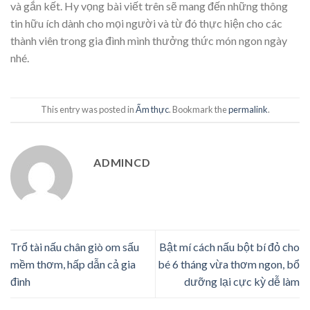
và gắn kết. Hy vọng bài viết trên sẽ mang đến những thông
tin hữu ích dành cho mọi người và từ đó thực hiện cho các
thành viên trong gia đình mình thưởng thức món ngon ngày
nhé.
This entry was posted in
Ẩm thực
. Bookmark the
permalink
.
ADMINCD
Trổ tài nấu chân giò om sấu
Bật mí cách nấu bột bí đỏ cho
mềm thơm, hấp dẫn cả gia
bé 6 tháng vừa thơm ngon, bổ
đình
dưỡng lại cực kỳ dễ làm