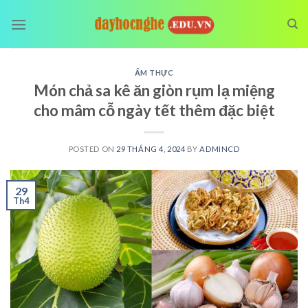
Skip
to
content
ẨM THỰC
Món chả sa kê ăn giòn rụm lạ miệng
cho mâm cỗ ngày tết thêm đặc biệt
POSTED ON
29 THÁNG 4, 2024
BY
ADMINCD
29
Th4