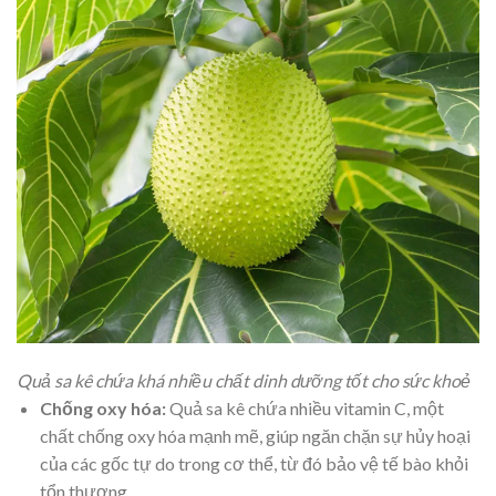
Quả sa kê chứa khá nhiều chất dinh dưỡng tốt cho sức khoẻ
Chống oxy hóa:
Quả sa kê chứa nhiều vitamin C, một
chất chống oxy hóa mạnh mẽ, giúp ngăn chặn sự hủy hoại
của các gốc tự do trong cơ thể, từ đó bảo vệ tế bào khỏi
tổn thương.