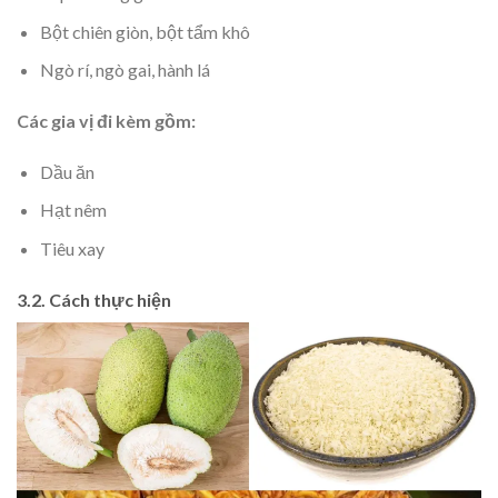
Bột chiên giòn, bột tẩm khô
Ngò rí, ngò gai, hành lá
Các gia vị đi kèm gồm:
Dầu ăn
Hạt nêm
Tiêu xay
3.2. Cách thực hiện