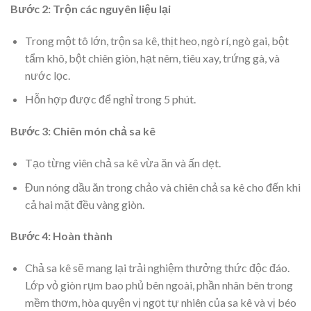
Bước 2: Trộn các nguyên liệu lại
Trong một tô lớn, trộn sa kê, thịt heo, ngò rí, ngò gai, bột
tẩm khô, bột chiên giòn, hạt nêm, tiêu xay, trứng gà, và
nước lọc.
Hỗn hợp được để nghỉ trong 5 phút.
Bước 3: Chiên món chả sa kê
Tạo từng viên chả sa kê vừa ăn và ấn dẹt.
Đun nóng dầu ăn trong chảo và chiên chả sa kê cho đến khi
cả hai mặt đều vàng giòn.
Bước 4: Hoàn thành
Chả sa kê sẽ mang lại trải nghiệm thưởng thức độc đáo.
Lớp vỏ giòn rụm bao phủ bên ngoài, phần nhân bên trong
mềm thơm, hòa quyện vị ngọt tự nhiên của sa kê và vị béo