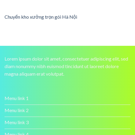
Chuyển kho xưởng trọn gói Hà Nội
Lorem ipsum dolor sit amet, consectetuer adipiscing elit, sed
diam nonummy nibh euismod tincidunt ut laoreet dolore
magna aliquam erat volutpat.
Menu link 1
Menu link 2
Menu link 3
Menu link 4