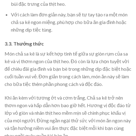
bùi đặc trưng của thịt heo.
Với cách làm đơn giản này, bạn sẽ tự tay tạo ra một món
chả sa kê ngon miệng, phù hợp cho bữa ăn gia đình hoặc
những dịp tiệc tùng.
3.3. Thưởng thức
Món chả sa kê là sự kết hợp tinh tế giữa sự giòn rụm của sa
kê và vị thơm ngon của thịt heo. Đó còn là lựa chọn tuyệt vời
để chiêu đãi gia đình và bạn bè trong những dịp đặc biệt hoặc
cuối tuần vui vẻ. Đơn giản trong cách làm, món ăn này sẽ làm
cho bữa tiệc thêm phần phong cách và độc đáo.
Khi ăn kèm với tương ớt và cơm trắng, Chả sa kê trở nên
thơm ngon và hấp dẫn hơn bao giờ hết. Hương vị độc đáo từ
lớp vỏ giòn và nhân thịt heo mềm mịn sẽ chinh phục khẩu vị
của mọi người. Đừng ngần ngại thử sức với món ăn ngon này
và tận hưởng niềm vui ẩm thực đặc biệt mỗi khi bạn cùng
nhau ngồi quây quần tại bàn ăn.