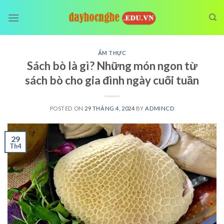
Skip
to
content
ẨM THỰC
Sách bò là gì? Những món ngon từ
sách bò cho gia đình ngày cuối tuần
POSTED ON
29 THÁNG 4, 2024
BY
ADMINCD
29
Th4