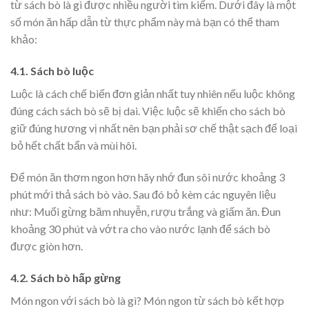
từ sách bò là gì được nhiều người tìm kiếm. Dưới đây là một
số món ăn hấp dẫn từ thực phẩm này mà bạn có thể tham
khảo:
4.1. Sách bò luộc
Luộc là cách chế biến đơn giản nhất tuy nhiên nếu luộc không
đúng cách sách bò sẽ bị dai. Việc luộc sẽ khiến cho sách bò
giữ đúng hương vị nhất nên bạn phải sơ chế thật sạch để loại
bỏ hết chất bẩn và mùi hôi.
Để món ăn thơm ngon hơn hãy nhớ đun sôi nước khoảng 3
phút mới thả sách bò vào. Sau đó bỏ kèm các nguyên liệu
như: Muối gừng băm nhuyễn, rượu trắng và giấm ăn. Đun
khoảng 30 phút và vớt ra cho vào nước lạnh để sách bò
được giòn hơn.
4.2. Sách bò hấp gừng
Món ngon với sách bò là gì? Món ngon từ sách bò kết hợp