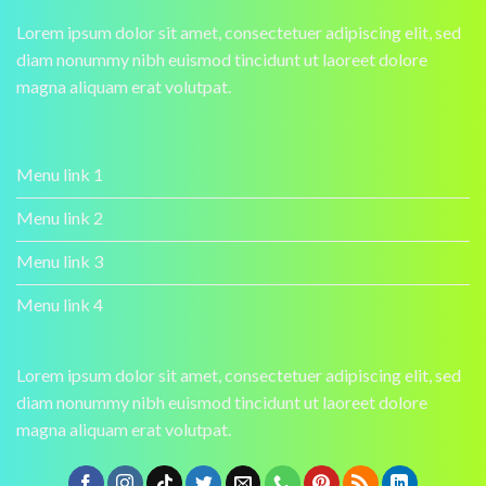
Lorem ipsum dolor sit amet, consectetuer adipiscing elit, sed
diam nonummy nibh euismod tincidunt ut laoreet dolore
magna aliquam erat volutpat.
Menu link 1
Menu link 2
Menu link 3
Menu link 4
Lorem ipsum dolor sit amet, consectetuer adipiscing elit, sed
diam nonummy nibh euismod tincidunt ut laoreet dolore
magna aliquam erat volutpat.