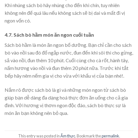
Khi nhúng sách bò hãy nhúng cho đến khi chín, tuy nhiên
không nên để quá lâu nếu không sách sẽ bị dai và mất đi vị
ngon vốn có.
4.7. Sách bò hầm món ăn ngon cuối tuần
Sách bò hầm là món ăn ngon bổ dưỡng. Bạn chỉ cần cho sách
bò vào nồi sau đó đổ ngập nước, đun đến khi sôi thì cho gừng,
sả vào nồi, đun thêm 10 phút. Cuối cùng cho cà rốt, hành tây,
nấm hương vào nồi và đun thêm 20 phút nữa. Trước khi tắt
bếp hãy nêm nếm gia vị cho vừa với khẩu vị của bạn nhé!.
Nắm rõ được sách bò là gì và những món ngon từ sách bò
giúp bạn dễ dàng đa dạng hoá thực đơn ăn uống cho cả gia
đình. Với hương vị thơm ngon độc đáo, sách bò thực sự là
món ăn bạn không nên bỏ qua.
This entry was posted in
Ẩm thực
. Bookmark the
permalink
.