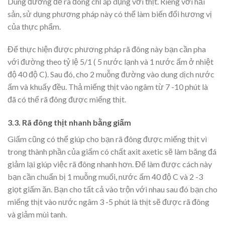
Dùng đường để rã đông chỉ áp dụng với thịt. Riêng với hải
sản, sử dụng phương pháp này có thể
làm biến đổi hương vị
của thực phẩm.
Để thực hiện được phương pháp rã đông này bạn cần pha
với đường theo tỷ lệ 5/1 ( 5 nước lạnh và 1 nước ấm ở nhiệt
độ 40 độ C). Sau đó, cho 2 muỗng đường vào dung dịch nước
ấm và khuấy đều. Thả miếng thịt vào ngâm từ 7 -10 phút là
đã có thể rã đông được miếng thịt.
3.3. Rã đông thịt nhanh bằng giấm
Giấm cũng có thể giúp cho bạn rã đông được miếng thịt vì
trong thành phần của giấm có chất axit axetic sẽ làm băng đá
giảm lại giúp việc rã đông nhanh hơn. Để làm được cách này
bạn cần chuẩn bị 1 muỗng muối, nước ấm 40 độ C và 2 -3
giọt giấm ăn. Bạn cho tất cả vào trộn với nhau sau đó bạn cho
miếng thịt vào nước ngâm 3 -5 phút là thịt sẽ được rã đông
và giảm mùi tanh.