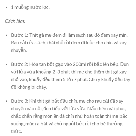
1 muỗng nước lọc.
Cách làm:
Bước 1: Thịt gà mẹ đem đi làm sạch sau đó đem xay mịn.
Rau cải rửa sạch, thái nhỏ rồi đem đi luộc cho chín và xay
nhuyễn.
Bước 2: Hòa tan bột gạo vào 200ml rồi bắc lên bếp. Đun
với lửa vừa khoảng 2-3 phút thì mẹ cho thêm thịt gà xay
nhỏ vào, khuấy đều thêm 5 tới 7 phút. Chú ý khuấy đều tay
để không bị cháy.
Bước 3: Khi thịt gà bắt đầu chín, mẹ cho rau cải đã xay
nhuyễn vào nồi, đun tiếp với lửa vừa. Nấu thêm vài phút,
chắc chắn rằng món ăn đã chín nhừ hoàn toàn thì mẹ bắc
xuống, múc ra bát và chờ nguội bớt rồi cho bé thưởng
thức.