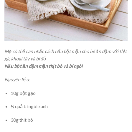
Mẹ có thể cân nhắc cách nấu bột mặn cho bé ăn dặm với thịt
gà, khoai tây và bí đỏ
Nấu bột ăn dặm mặn thịt bò và bí ngòi
Nguyên liệu:
10g bột gạo
¼ quả bí ngòi xanh
30g thịt bò