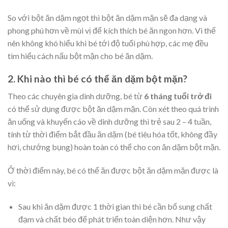
So với bột ăn dặm ngọt thì bột ăn dặm mặn sẽ đa dạng và
phong phú hơn về mùi vị để kích thích bé ăn ngon hơn. Vì thế
nên không khó hiểu khi bé tới độ tuổi phù hợp, các mẹ đều
tìm hiểu cách nấu bột mặn cho bé ăn dặm.
2. Khi nào thì bé có thể ăn dặm bột mặn?
Theo các chuyên gia dinh dưỡng, bé từ
6 tháng tuổi trở đi
có thể sử dụng được bột ăn dặm mặn. Còn xét theo quá trình
ăn uống và khuyến cáo về dinh dưỡng thì trẻ sau 2 – 4 tuần,
tính từ thời điểm bắt đầu ăn dặm (bé tiêu hóa tốt, không đầy
hơi, chướng bụng) hoàn toàn có thể cho con ăn dặm bột mặn.
Ở thời điểm này, bé có thể ăn được bột ăn dặm mặn được là
vì:
Sau khi ăn dặm được 1 thời gian thì bé cần bổ sung chất
đạm và chất béo để phát triển toàn diện hơn. Như vậy