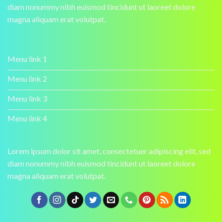
diam nonummy nibh euismod tincidunt ut laoreet dolore
magna aliquam erat volutpat.
Menu link 1
Menu link 2
Menu link 3
Menu link 4
Lorem ipsum dolor sit amet, consectetuer adipiscing elit, sed
diam nonummy nibh euismod tincidunt ut laoreet dolore
magna aliquam erat volutpat.