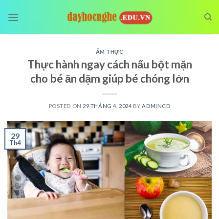
Skip
to
content
ẨM THỰC
Thực hành ngay cách nấu bột mặn
cho bé ăn dặm giúp bé chóng lớn
POSTED ON
29 THÁNG 4, 2024
BY
ADMINCD
29
Th4