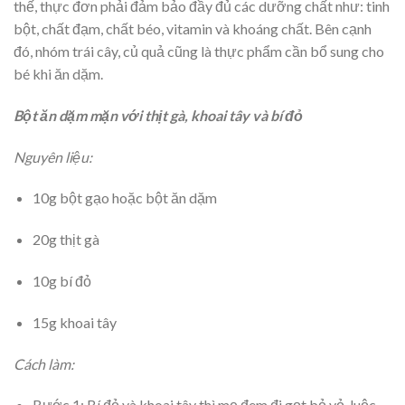
thế, thực đơn phải đảm bảo đầy đủ các dưỡng chất như: tinh
bột, chất đạm, chất béo, vitamin và khoáng chất. Bên cạnh
đó, nhóm trái cây, củ quả cũng là thực phẩm cần bổ sung cho
bé khi ăn dặm.
Bột ăn dặm mặn với thịt gà, khoai tây và bí đỏ
Nguyên liệu:
10g bột gạo hoặc bột ăn dặm
20g thịt gà
10g bí đỏ
15g khoai tây
Cách làm:
Bước 1: Bí đỏ và khoai tây thì mẹ đem đi gọt bỏ vỏ, luộc