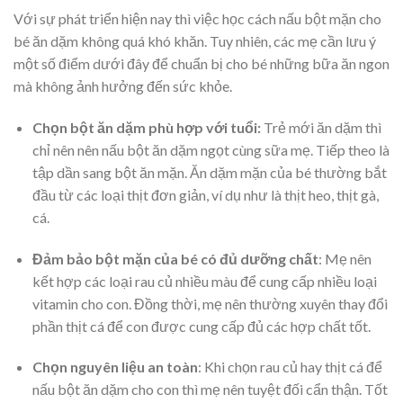
Với sự phát triển hiện nay thì việc học cách nấu bột mặn cho
bé ăn dặm không quá khó khăn. Tuy nhiên, các mẹ cần lưu ý
một số điểm dưới đây để chuẩn bị cho bé những bữa ăn ngon
mà không ảnh hưởng đến sức khỏe.
Chọn bột ăn dặm phù hợp với tuổi:
Trẻ mới ăn dặm thì
chỉ nên nên nấu bột ăn dặm ngọt cùng sữa mẹ. Tiếp theo là
tập dần sang bột ăn mặn. Ăn dặm mặn của bé thường bắt
đầu từ các loại thịt đơn giản, ví dụ như là thịt heo, thịt gà,
cá.
Đảm bảo bột mặn của bé có đủ dưỡng chất
:
Mẹ nên
kết hợp các loại rau củ nhiều màu để cung cấp nhiều loại
vitamin cho con. Đồng thời, mẹ nên thường xuyên thay đổi
phần thịt cá để con được cung cấp đủ các hợp chất tốt.
Chọn nguyên liệu an toàn
:
Khi chọn rau củ hay thịt cá để
nấu bột ăn dặm cho con thì mẹ nên tuyệt đối cẩn thận. Tốt