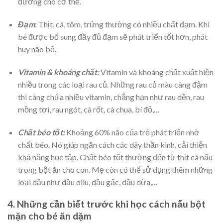
đường cho cơ thể.
Đạm
: Thịt, cá, tôm, trứng thường có nhiều chất đạm. Khi
bé được bổ sung đầy đủ đạm sẽ phát triển tốt hơn, phát
huy não bộ.
Vitamin & khoáng chất:
Vitamin và khoáng chất xuất hiện
nhiều trong các loại rau củ. Những rau củ màu càng đậm
thì càng chứa nhiều vitamin, chẳng hạn như rau dền, rau
mồng tơi, rau ngót, cà rốt, cà chua, bí đỏ,…
Chất béo tốt:
Khoảng 60% não của trẻ phát triển nhờ
chất béo. Nó giúp ngăn cách các dây thần kinh, cải thiện
khả năng học tập. Chất béo tốt thường đến từ thịt cá nấu
trong bột ăn cho con. Mẹ còn có thể sử dụng thêm những
loại dầu như dầu oliu, dầu gấc, dầu dừa,…
4. Những cần biết trước khi học cách nấu bột
mặn cho bé ăn dặm