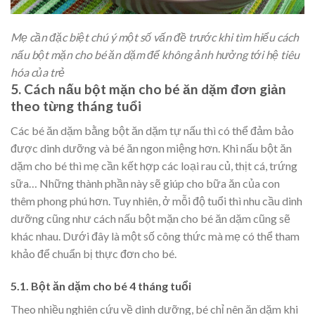
Mẹ cần đặc biệt chú ý một số vấn đề trước khi tìm hiểu cách
nấu bột mặn cho bé ăn dặm để không ảnh hưởng tới hệ tiêu
hóa của trẻ
5. Cách nấu bột mặn cho bé ăn dặm đơn giản
theo từng tháng tuổi
Các bé ăn dặm bằng bột ăn dặm tự nấu thì có thể đảm bảo
được dinh dưỡng và bé ăn ngon miệng hơn. Khi nấu bột ăn
dặm cho bé thì mẹ cần kết hợp các loại rau củ, thịt cá, trứng
sữa… Những thành phần này sẽ giúp cho bữa ăn của con
thêm phong phú hơn. Tuy nhiên, ở mỗi độ tuổi thì nhu cầu dinh
dưỡng cũng như cách nấu bột mặn cho bé ăn dặm cũng sẽ
khác nhau. Dưới đây là một số công thức mà mẹ có thể tham
khảo để chuẩn bị thực đơn cho bé.
5.1. Bột ăn dặm cho bé 4 tháng tuổi
Theo nhiều nghiên cứu về dinh dưỡng, bé chỉ nên ăn dặm khi