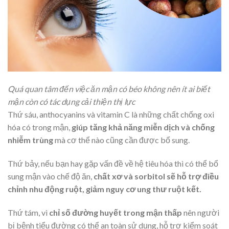
Quá quan tâm đến việc ăn mận có béo không nên ít ai biết
mận còn có tác dụng cải thiện thị lực
Thứ sáu, anthocyanins và vitamin C là những chất chống oxi
hóa có trong mận,
giúp
tăng khả năng miễn dịch và chống
nhiễm trùng
mà cơ thể nào cũng cần được bổ sung.
Thứ bảy, nếu bạn hay gặp vấn đề về hệ tiêu hóa thì có thể bổ
sung mận vào chế độ ăn,
chất xơ và sorbitol sẽ hỗ trợ điều
chỉnh nhu động ruột, giảm nguy cơ ung thư ruột kết.
Thứ tám, vì
chỉ số đường huyết trong mận thấp
nên người
bị bệnh tiểu đường có thể an toàn sử dụng, hỗ trợ kiểm soát