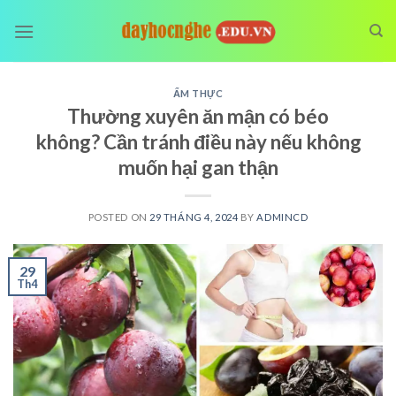
Skip
to
content
ẨM THỰC
Thường xuyên ăn mận có béo
không? Cần tránh điều này nếu không
muốn hại gan thận
POSTED ON
29 THÁNG 4, 2024
BY
ADMINCD
29
Th4