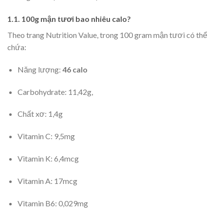
1.1. 100g mận tươi bao nhiêu calo?
Theo trang Nutrition Value, trong 100 gram mận tươi có thể
chứa:
Năng lượng:
46 calo
Carbohydrate: 11,42g,
Chất xơ: 1,4g
Vitamin C: 9,5mg
Vitamin K: 6,4mcg
Vitamin A: 17mcg
Vitamin B6: 0,029mg