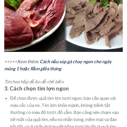
>>>>>Xem thêm:
Cách nấu súp gà chay ngon cho ngày
mùng 1 hoặc Rằm giữa tháng
Tim heo hấp dễ ăn dễ chế biến
3. Cách chọn tim lợn ngon
Để chọn được quả tim lợn tươi ngon, bạn cần quan sát
màu sắc của nó. Tim lợn khỏe mạnh, không bệnh tật
thường có màu đỏ tươi, đỏ sẫm. Bạn cũng nên chạm vào
bề mặt của quả tim, nếu nó nhẵn bóng, mềm mại và đàn
hồi tốt, có ít chất dịch huyết hồng tươi thì đó là quả tim