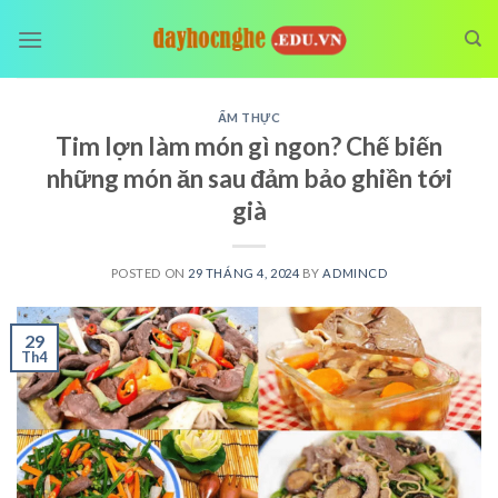
Skip
to
content
ẨM THỰC
Tim lợn làm món gì ngon? Chế biến
những món ăn sau đảm bảo ghiền tới
già
POSTED ON
29 THÁNG 4, 2024
BY
ADMINCD
29
Th4