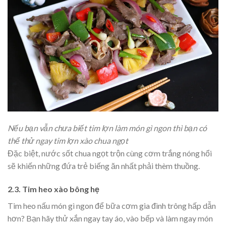
Nếu bạn vẫn chưa biết tim lợn làm món gì ngon thì bạn có
thể thử ngay tim lợn xào chua ngọt
Đặc biệt, nước sốt chua ngọt trộn cùng cơm trắng nóng hổi
sẽ khiến những đứa trẻ biếng ăn nhất phải thèm thuồng.
2.3. Tim heo xào bông hẹ
Tim heo nấu món gì ngon để bữa cơm gia đình trông hấp dẫn
hơn? Bạn hãy thử xắn ngay tay áo, vào bếp và làm ngay món