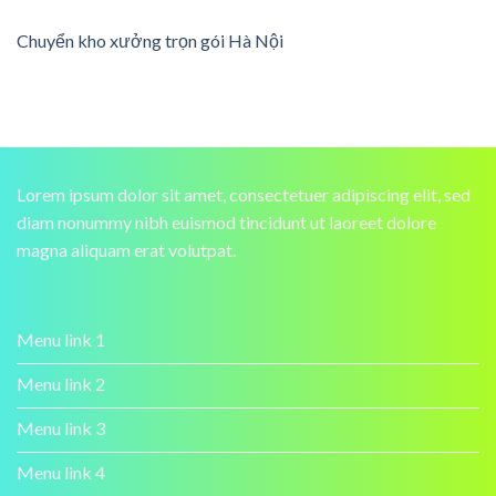
Chuyển kho xưởng trọn gói Hà Nội
Lorem ipsum dolor sit amet, consectetuer adipiscing elit, sed
diam nonummy nibh euismod tincidunt ut laoreet dolore
magna aliquam erat volutpat.
Menu link 1
Menu link 2
Menu link 3
Menu link 4