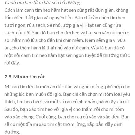
Canh tim heo hầm hạt sen bổ dưỡng
Cách làm canh tim heo hầm hạt sen cũng rất đơn giản, không
tốn nhiều thời gian và nguyên liệu. Bạn chỉ cần chọn tim heo
tươi ngon, rửa sạch, xẻ nhỏ, ướp gia vị. Hạt sen cũng rửa
sạch, cắt đôi. Sau đó bạn cho tim heo và hạt sen vào nồi nước
sôi, hầm nhỏ lửa cho đến khi chín mềm. Nêm nếm gia vị vừa
ăn, cho thêm hành lá thái nhỏ vào nồi canh. Vậy là bạn đã có
một nồi canh tim heo hầm hạt sen ngon tuyệt để thưởng thức
rồi đấy.
2.8. Mì xào tim cật
Mì xào tim lợn là món ăn độc đáo và ngon miệng, phù hợp cho
những lúc bạn muốn đổi gió. Bạn chỉ cần chọn mì tôm loại yêu
thích, tim heo tươi, và một số rau củ như nấm, hành tây, cà rốt.
Sau đó, bạn xào tim heo với gia vị cho thấm, rồi cho mì tôm
vào xào chung. Cuối cùng, bạn cho rau củ vào và xào đều. Bạn
sẽ có một đĩa mì xào tim cật thơm lừng, hấp dẫn, đầy dinh
dưỡng.