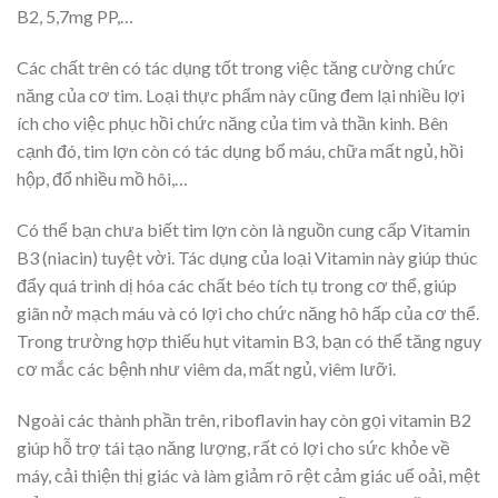
B2, 5,7mg PP,…
Các chất trên có tác dụng tốt trong việc tăng cường chức
năng của cơ tim. Loại thực phẩm này cũng đem lại nhiều lợi
ích cho việc phục hồi chức năng của tim và thần kinh. Bên
cạnh đó, tim lợn còn có tác dụng bổ máu, chữa mất ngủ, hồi
hộp, đổ nhiều mồ hôi,…
Có thể bạn chưa biết tim lợn còn là nguồn cung cấp Vitamin
B3 (niacin) tuyệt vời. Tác dụng của loại Vitamin này giúp thúc
đẩy quá trình dị hóa các chất béo tích tụ trong cơ thể, giúp
giãn nở mạch máu và có lợi cho chức năng hô hấp của cơ thể.
Trong trường hợp thiếu hụt vitamin B3, bạn có thể tăng nguy
cơ mắc các bệnh như viêm da, mất ngủ, viêm lưỡi.
Ngoài các thành phần trên, riboflavin hay còn gọi vitamin B2
giúp hỗ trợ tái tạo năng lượng, rất có lợi cho sức khỏe về
máy, cải thiện thị giác và làm giảm rõ rệt cảm giác uể oải, mệt