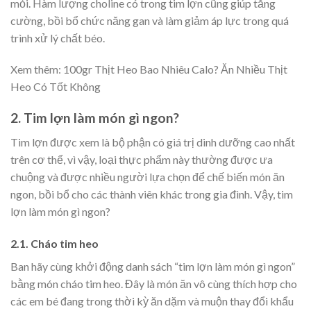
mỏi. Hàm lượng choline có trong tim lợn cũng giúp tăng
cường, bồi bổ chức năng gan và làm giảm áp lực trong quá
trình xử lý chất béo.
Xem thêm:
100gr Thịt Heo Bao Nhiêu Calo? Ăn Nhiều Thịt
Heo Có Tốt Không
2. Tim lợn làm món gì ngon?
Tim lợn được xem là bộ phận có giá trị dinh dưỡng cao nhất
trên cơ thể, vì vậy, loại thực phẩm này thường được ưa
chuộng và được nhiều người lựa chọn để chế biến món ăn
ngon, bồi bổ cho các thành viên khác trong gia đình. Vậy, tim
lợn làm món gì ngon?
2.1. Cháo tim heo
Ban hãy cùng khởi động danh sách “tim lợn làm món gì ngon”
bằng món cháo tim heo. Đây là món ăn vô cùng thích hợp cho
các em bé đang trong thời kỳ ăn dặm và muộn thay đổi khẩu