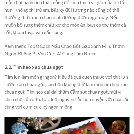
một chút hành tính thái mỏng để kích thích vị giác của bé tốt
hơn.
Không chỉ trẻ em, bất kỳ đối tượng nào cũng có thể
thưởng thức món cháo dinh dưỡng thơm ngon này.
Nếu
muốn bổ sung thêm chất xơ cho món ăn, bạn có thể thêm cà
rốt, khoai tây,…vào nấu cùng.
Xem thêm:
Top 8 Cách Nấu Cháo Bột Gạo Sánh Mịn, Thơm
Ngon, Không Bị Vón Cục, Ai Cũng Làm Được
2.2. Tim heo xào chua ngọt
Tim lợn làm món gì ngon? Nếu đã quá quen thuộc với thịt lợn
sườn xào chua ngọt, sao bạn không thử làm món tim heo xào
chua ngọt. Tim heo dai dai thấm đẫm sốt chua ngọt, mùi vị
chua nhẹ của dứa. Các loại nguyên liệu hòa quyện với nhau, ăn
cùng với cơm cực kỳ ngon miệng.