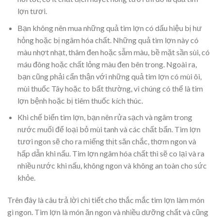
lợn tươi.
Bạn không nên mua những quả tim lợn có dấu hiệu bị hư
hỏng hoặc bị ngâm hóa chất. Những quả tim lợn này có
màu nhợt nhạt, thâm đen hoặc sẫm màu, bề mặt sần sùi, có
máu đông hoặc chất lỏng màu đen bên trong. Ngoài ra,
bạn cũng phải cẩn thận với những quả tim lợn có mùi ôi,
mùi thuốc Tây hoặc to bất thường, vì chúng có thể là tim
lợn bệnh hoặc bị tiêm thuốc kích thúc.
Khi chế biến tim lợn, bạn nên rửa sạch và ngâm trong
nước muối để loại bỏ mùi tanh và các chất bẩn. Tim lợn
tươi ngon sẽ cho ra miếng thịt săn chắc, thơm ngon và
hấp dẫn khi nấu. Tim lợn ngâm hóa chất thì sẽ co lại và ra
nhiều nước khi nấu, không ngon và không an toàn cho sức
khỏe.
Trên đây là câu trả lời chi tiết cho thắc mắc
tim lợn làm món
gì ngon.
Tim lợn là món ăn ngon và nhiều dưỡng chất và cũng