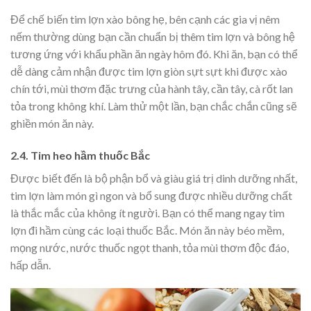
Để chế biến tim lợn xào bông hẹ, bên cạnh các gia vị nêm
nếm thường dùng bạn cần chuẩn bị thêm tim lợn và bông hệ
tương ứng với khẩu phần ăn ngày hôm đó.
Khi ăn, bạn có thể
dễ dàng cảm nhận được tim lợn giòn sựt sựt khi được xào
chín tới, mùi thơm đặc trưng của hành tây, cần tây, cà rốt lan
tỏa trong không khí. Làm thử một lần, bạn chắc chắn cũng sẽ
ghiền món ăn này.
2.4. Tim heo hầm thuốc Bắc
Được biết đến là bộ phận bổ và giàu giá trị dinh dưỡng nhất,
tim lợn làm món gì ngon và bổ sung được nhiều dưỡng chất
là thắc mắc của không ít người. Bạn có thể mang ngay tim
lợn đi hầm cùng các loại thuốc Bắc. Món ăn này béo mềm,
mọng nước, nước thuốc ngọt thanh, tỏa mùi thơm độc đáo,
hấp dẫn.