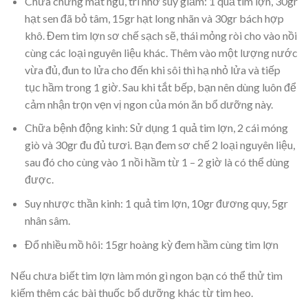
Chữa chứng mất ngủ, trí nhớ suy giảm: 1 quả tim lợn, 30gr
hạt sen đã bỏ tâm, 15gr hạt long nhãn và 30gr bách hợp
khô. Đem tim lợn sơ chế sạch sẽ, thái mỏng ròi cho vào nồi
cùng các loại nguyên liệu khác. Thêm vào một lượng nước
vừa đủ, đun to lửa cho đến khi sôi thì hạ nhỏ lửa và tiếp
tục hầm trong 1 giờ. Sau khi tắt bếp, bạn nên dùng luôn để
cảm nhận trọn vẹn vị ngon của món ăn bổ dưỡng này.
Chữa bệnh động kinh: Sử dụng 1 quả tim lợn, 2 cái móng
giò và 30gr đu đủ tươi. Bạn đem sơ chế 2 loại nguyên liệu,
sau đó cho cùng vào 1 nồi hầm từ 1 – 2 giờ là có thể dùng
được.
Suy nhược thần kinh: 1 quả tim lợn, 10gr đương quy, 5gr
nhân sâm.
Đổ nhiều mồ hôi: 15gr hoàng kỳ đem hầm cùng tim lợn
Nếu chưa biết tim lợn làm món gì ngon bạn có thể thử tìm
kiếm thêm các bài thuốc bổ dưỡng khác từ tim heo.