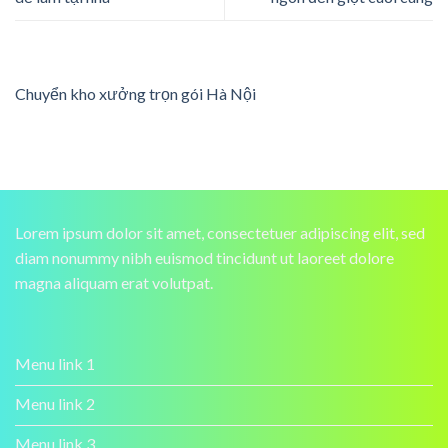
Chuyển kho xưởng trọn gói Hà Nội
Lorem ipsum dolor sit amet, consectetuer adipiscing elit, sed
diam nonummy nibh euismod tincidunt ut laoreet dolore
magna aliquam erat volutpat.
Menu link 1
Menu link 2
Menu link 3