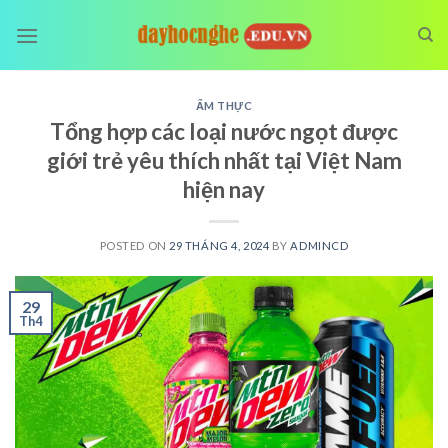
Skip
to
content
ẨM THỰC
Tổng hợp các loại nước ngọt được
giới trẻ yêu thích nhất tại Việt Nam
hiện nay
POSTED ON
29 THÁNG 4, 2024
BY
ADMINCD
29
Th4