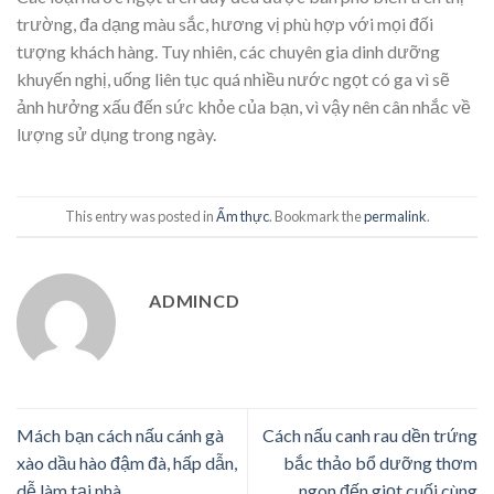
trường, đa dạng màu sắc, hương vị phù hợp với mọi đối
tượng khách hàng. Tuy nhiên, các chuyên gia dinh dưỡng
khuyến nghị, uống liên tục quá nhiều nước ngọt có ga vì sẽ
ảnh hưởng xấu đến sức khỏe của bạn, vì vậy nên cân nhắc về
lượng sử dụng trong ngày.
This entry was posted in
Ẩm thực
. Bookmark the
permalink
.
ADMINCD
Mách bạn cách nấu cánh gà
Cách nấu canh rau dền trứng
xào dầu hào đậm đà, hấp dẫn,
bắc thảo bổ dưỡng thơm
dễ làm tại nhà
ngon đến giọt cuối cùng