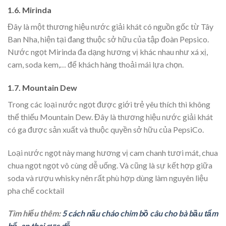
1.6. Mirinda
Đây là một thương hiệu nước giải khát có nguồn gốc từ Tây
Ban Nha, hiện tại đang thuộc sở hữu của tập đoàn Pepsico.
Nước ngọt
Mirinda đa dạng hương vị khác nhau như xá xị,
cam, soda kem,… để khách hàng thoải mái lựa chọn.
1.7. Mountain Dew
Trong các loại nước ngọt được giới trẻ yêu thích thì không
thể thiếu
Mountain Dew. Đây là thương hiệu nước giải khát
có ga được sản xuất và thuộc quyền sở hữu của PepsiCo.
Loại nước ngọt này mang hương vị cam chanh tươi mát, chua
chua ngọt ngọt vô cùng dễ uống. Và cũng là sự kết hợp giữa
soda và rượu whisky nên rất phù hợp dùng làm nguyên liệu
pha chế cocktail
Tìm hiểu thêm:
5 cách nấu cháo chim bồ câu cho bà bầu tẩm
bổ, an thai cực dễ