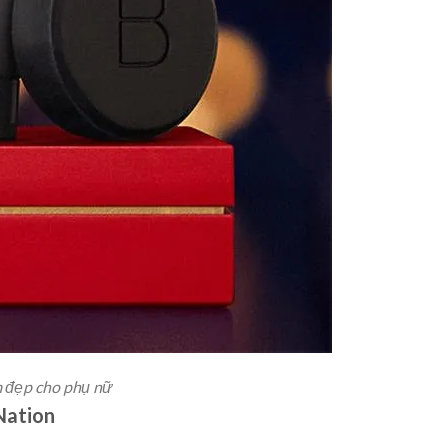
m đẹp cho phụ nữ
Nation