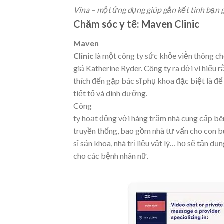
Vina – một ứng dụng giúp gắn kết tình bạn
Chăm sóc y tế: Maven Clinic
Maven
Clinic
là một công ty sức khỏe viễn thông c
giả Katherine Ryder. Công ty ra đời vì hiểu
thích đến gặp bác sĩ phụ khoa đặc biệt là để
tiết tố và dinh dưỡng.
Công
ty hoạt động với hàng trăm nhà cung cấp bên
truyền thống, bao gồm nhà tư vấn cho con bú,
sĩ sản khoa, nhà trị liệu vật lý… họ sẽ tận 
cho các bệnh nhân nữ.