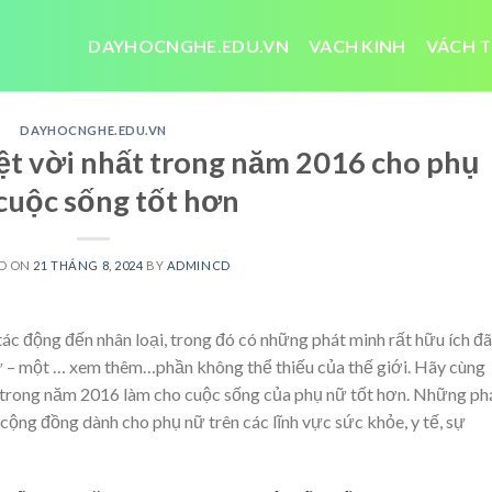
DAYHOCNGHE.EDU.VN
VACH KINH
VÁCH T
DAYHOCNGHE.EDU.VN
ệt vời nhất trong năm 2016 cho phụ
cuộc sống tốt hơn
D ON
21 THÁNG 8, 2024
BY
ADMINCD
ác động đến nhân loại, trong đó có những phát minh rất hữu ích đã
ữ – một
… xem thêm…
phần không thể thiếu của thế giới. Hãy cùng
ất trong năm 2016 làm cho cuộc sống của phụ nữ tốt hơn. Những ph
cộng đồng dành cho phụ nữ trên các lĩnh vực sức khỏe, y tế, sự