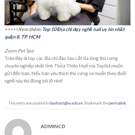
>>>>>Xem thêm:
Top 10 Địa chỉ dạy nghề nail uy tín nhất
quận 8, TP. HCM
Zoom Pet Spa
Trên đây là top các địa chỉ đào tạo cắt tỉa lông thú cưng
chuyên nghiệp nhất tỉnh Thừa Thiên Huế mà Toplist muốn
gửi đến bạn. Nếu bạn yêu thích thú cưng và muốn theo đuổi
nghề này thì đừng bỏ lỡ nhé!
This entry was posted in
dayhocnghe.edu.vn
. Bookmark the
permalink
.
ADMINCD