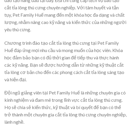
đào tạo hàng đầu tại đây. Địa chỉ cung cấp dịch vụ đào tạo
cắt tỉa lông thú cưng chuyên nghiệp. Với tâm huyết và tận
tụy, Pet Family Huế mang đến một khóa học đa dạng và chất
lượng, nhằm nâng cao kỹ năng và kiến thức của những người
yêu thú cưng.
Chương trình đào tạo cắt tỉa lông thú cưng tại Pet Family
Huế đáp ứng mọi nhu cầu và mong muốn của học viên. Khóa
học đảm bảo bạn có đủ thời gian để tiếp thu và thực hành
các kỹ năng. Bạn sẽ được hướng dẫn từ những kỹ thuật cắt
tỉa lông cơ bản cho đến các phong cách cắt tỉa lông sáng tạo
và hiện đại.
Đội ngũ giảng viên tại Pet Family Huế là những chuyên gia có
kinh nghiệm và đam mê trong lĩnh vực cắt tỉa lông thú cưng.
Họ sẽ chia sẻ kiến thức, kỹ thuật và bí quyết để bạn có thể
trở thành một chuyên gia cắt tỉa lông thú cưng chuyên nghiệp,
lành nghề.