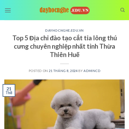
Skip
to
content
DAYHOCNGHE.EDU.VN
Top 5 Địa chỉ đào tạo cắt tỉa lông thú
cưng chuyên nghiệp nhất tỉnh Thừa
Thiên Huế
POSTED ON
21 THÁNG 8, 2024
BY
ADMINCD
21
Th8