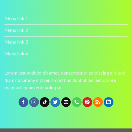
Menu link 1
Menu link 2
Menu link 3
Menu link 4
Lorem ipsum dolor sit amet, consectetuer adipiscing elit, sed
diam nonummy nibh euismod tincidunt ut laoreet dolore
magna aliquam erat volutpat.