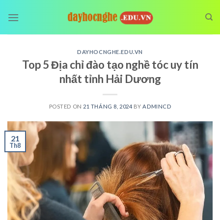
Skip
to
content
DAYHOCNGHE.EDU.VN
Top 5 Địa chỉ đào tạo nghề tóc uy tín
nhất tỉnh Hải Dương
POSTED ON
21 THÁNG 8, 2024
BY
ADMINCD
21
Th8