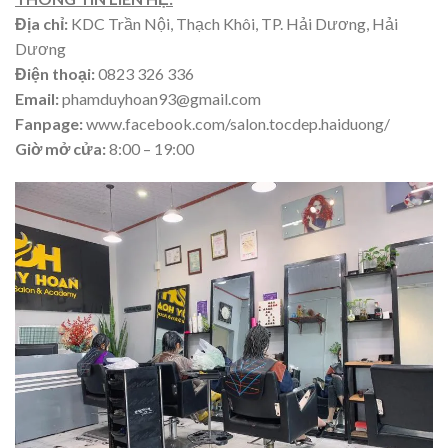
Địa chỉ:
KDC Trần Nội, Thạch Khôi, TP. Hải Dương, Hải
Dương
Điện thoại:
0823 326 336
Email:
phamduyhoan93@gmail.com
Fanpage:
www.facebook.com/salon.tocdep.haiduong/
Giờ mở cửa:
8:00 – 19:00