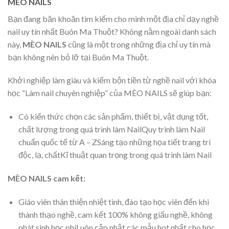
MÈO NAILS
Bạn đang băn khoăn tìm kiếm cho mình một địa chỉ dạy nghề
nail uy tín nhất Buôn Ma Thuột? Không nằm ngoài danh sách
này,
MÈO NAILS
cũng là một trong những địa chỉ uy tín mà
bạn không nên bỏ lỡ tại Buôn Ma Thuột.
Khởi nghiệp làm giàu và kiếm bộn tiền từ nghề nail với khóa
học “Làm nail chuyên nghiệp” của MÈO NAILS sẽ giúp bạn:
Có kiến thức chọn các sản phẩm, thiết bị, vật dụng tốt,
chất lượng trong quá trình làm NailQuy trình làm Nail
chuẩn quốc tế từ A – ZSáng tạo những họa tiết trang trí
độc, lạ, chấtKĩ thuật quan trọng trong quá trình làm Nail
MÈO NAILS cam kết:
Giáo viên thân thiện nhiệt tình, đào tạo học viên đến khi
thành thạo nghề, cam kết 100% không giấu nghề, không
phát sinh học phíLuôn cập nhật các mẫu hot nhất cho học