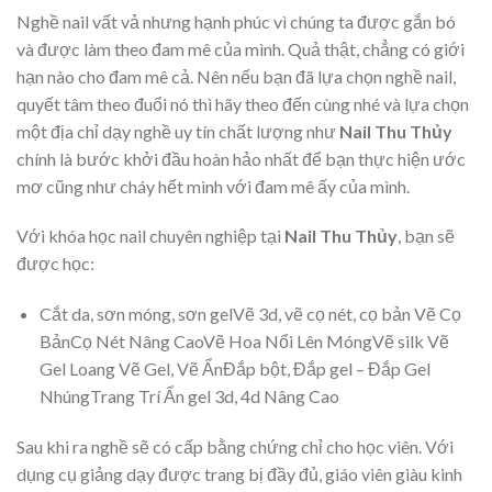
Nghề nail vất vả nhưng hạnh phúc vì chúng ta được gắn bó
và được làm theo đam mê của mình. Quả thật, chẳng có giới
hạn nào cho đam mê cả. Nên nếu bạn đã lựa chọn nghề nail,
quyết tâm theo đuổi nó thì hãy theo đến cùng nhé và lựa chọn
một địa chỉ dạy nghề uy tín chất lượng như
Nail Thu Thủy
chính là bước khởi đầu hoàn hảo nhất để bạn thực hiện ước
mơ cũng như cháy hết mình với đam mê ấy của mình.
Với khóa học nail chuyên nghiệp tại
Nail Thu Thủy
, bạn sẽ
được học:
Cắt da, sơn móng, sơn gelVẽ 3d, vẽ cọ nét, cọ bản Vẽ Cọ
BảnCọ Nét Nâng CaoVẽ Hoa Nổi Lên MóngVẽ silk Vẽ
Gel Loang Vẽ Gel, Vẽ ẨnĐắp bột, Đắp gel – Đắp Gel
NhúngTrang Trí Ẩn gel 3d, 4d Nâng Cao
Sau khi ra nghề sẽ có cấp bằng chứng chỉ cho học viên. Với
dụng cụ giảng dạy được trang bị đầy đủ, giáo viên giàu kinh