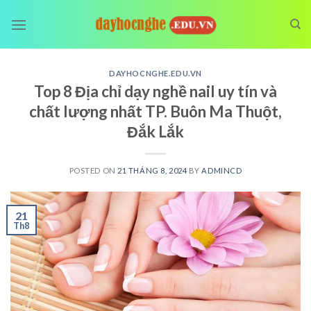
Skip
to
content
DAYHOCNGHE.EDU.VN
Top 8 Địa chỉ dạy nghề nail uy tín và
chất lượng nhất TP. Buôn Ma Thuột,
Đắk Lắk
POSTED ON
21 THÁNG 8, 2024
BY
ADMINCD
21
Th8