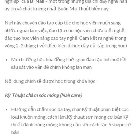
nghiệp” của
Bi Nail
‎ – một trong những địa chỉ dạy nghề nail
uy tín và chất lượng nhất Buôn Ma Thuột hiện nay.
Nơi này chuyên đào tạo cấp tốc cho học viên muốn sang
nước ngoài làm việc, đào tạo cho học viên chưa biết nghề,
đào tạo học viên nâng cao tay nghề. Cam kết ra nghề trong
vòng 2-3 tháng ( với điều kiện đi học đầy đủ, tập trung học)
Môi trường học hòa đồngThời gian đào tạo linh hoạtĐi
sâu sát vào vấn đề chính không lan man
Nội dung chính sẽ được học trong khóa học:
Kỹ Thuật chăm sóc móng (Nail care)
Hướng dẫn chăm sóc da tay, chânKỹ thuật phân biệt các
loại khuôn móng, cách làm.Kỹ thuật sơn móng cơ bảnKỹ
thuật đánh bóng móng không cần sơncách tạo 5 shape cơ
bản