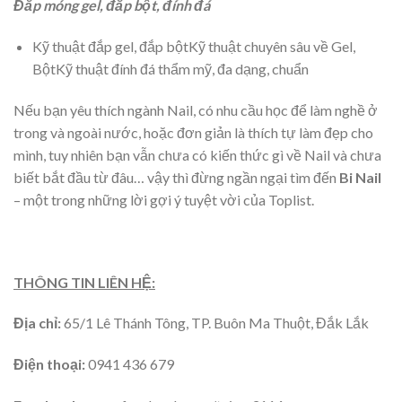
Đắp móng gel, đắp bột, đính đá
Kỹ thuật đắp gel, đắp bộtKỹ thuật chuyên sâu về Gel,
BộtKỹ thuật đính đá thẩm mỹ, đa dạng, chuẩn
Nếu bạn yêu thích ngành Nail, có nhu cầu học để làm nghề ở
trong và ngoài nước, hoặc đơn giản là thích tự làm đẹp cho
mình, tuy nhiên bạn vẫn chưa có kiến thức gì về Nail và chưa
biết bắt đầu từ đâu… vậy thì đừng ngần ngại tìm đến ‎
Bi Nail‎
– một trong những lời gợi ý tuyệt vời của Toplist.
THÔNG TIN LIÊN HỆ:
Địa chỉ:
65/1 Lê Thánh Tông, TP. Buôn Ma Thuột, Đắk Lắk
Điện thoại:
0941 436 679