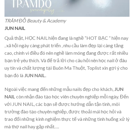
TRÂM ĐỖ Beauty & Academy
JUN NAIL
Quả thật, HỌC NAIL hiện đang là nghề “HOT BẠC “ hiện nay
, xã hội ngày càng phát triển , nhu cầu làm đẹp lại càng tăng
cao, chính vì điều đó nên nghề làm móng đang được rất nhiều
bạn trẻ yêu thích. Và để trả lời cho câu hỏi nên học nail ở đâu
uy tín và chất lượng tại Buôn Ma Thuột, Toplist xin gợi ý cho
bạn đó là
JUN NAIL.
Ngoài việc mang đến những mẫu nails đẹp cho khách,
JUN
NAIL
còn nhận đào tạo học viên chuyên nghiệp mỗi ngày. Đến
với JUN NAIL, các bạn sẽ được hướng dẫn tận tình, môi
trường đào tạo chuyên nghiệp, được thoải mái học hỏi và
trao đổi những kinh nghiệm thực tế và những tình huống xử lý
mà thợ nail hay gặp nhất….