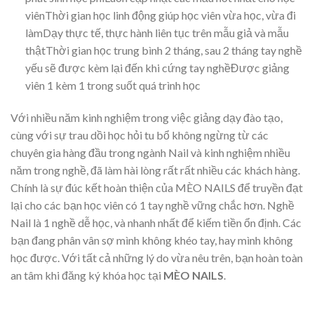
viênThời gian học linh động giúp học viên vừa học, vừa đi
làmDạy thực tế, thực hành liên tục trên mẫu giả và mẫu
thậtThời gian học trung bình 2 tháng, sau 2 tháng tay nghề
yếu sẽ được kèm lại đến khi cứng tay nghềĐược giảng
viên 1 kèm 1 trong suốt quá trình học
Với nhiều năm kinh nghiệm trong việc giảng dạy đào tạo,
cùng với sự trau dồi học hỏi tu bổ không ngừng từ các
chuyên gia hàng đầu trong ngành Nail và kinh nghiệm nhiều
năm trong nghề, đã làm hài lòng rất rất nhiều các khách hàng.
Chính là sự đúc kết hoàn thiện của MÈO NAILS để truyền đạt
lại cho các bạn học viên có 1 tay nghề vững chắc hơn. Nghề
Nail là 1 nghề dễ học, và nhanh nhất để kiếm tiền ổn định. Các
bạn đang phân vân sợ mình không khéo tay, hay mình không
học được. Với tất cả những lý do vừa nêu trên, bạn hoàn toàn
an tâm khi đăng ký khóa học tại
MÈO NAILS
.