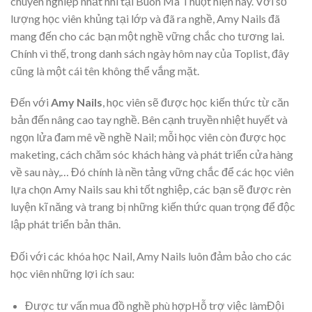
chuyên nghiệp nhất nhì tại Buôn Ma Thuột hiện nay. Với số
lượng học viên khủng tại lớp và đã ra nghề, Amy Nails đã
mang đến cho các bạn một nghề vững chắc cho tương lai.
Chính vì thế, trong danh sách ngày hôm nay của Toplist, đây
cũng là một cái tên không thể vắng mặt.
Đến với
Amy Nails
, học viên sẽ được học kiến thức từ căn
bản đến nâng cao tay nghề. Bên cạnh truyền nhiệt huyết và
ngọn lửa đam mê về nghề Nail; mỗi học viên còn được học
maketing, cách chăm sóc khách hàng và phát triển cửa hàng
về sau này,… Đó chính là nền tảng vững chắc để các học viên
lựa chọn Amy Nails sau khi tốt nghiệp, các bạn sẽ được rèn
luyện kĩ năng và trang bị những kiến thức quan trọng để độc
lập phát triển bản thân.
Đối với các khóa học Nail, Amy Nails luôn đảm bảo cho các
học viên những lợi ích sau:
Được tư vấn mua đồ nghề phù hợpHỗ trợ việc làmĐội