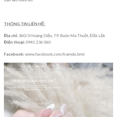
THÔNG TIN LIÊN HỆ:
Địa chỉ:
360/3 Hoàng Diệu, TP. Buôn Ma Thuột, Đắk Lắk
Điện thoại:
0941 236 060
Facebook:
www.facebook.com/tramdo.bmt