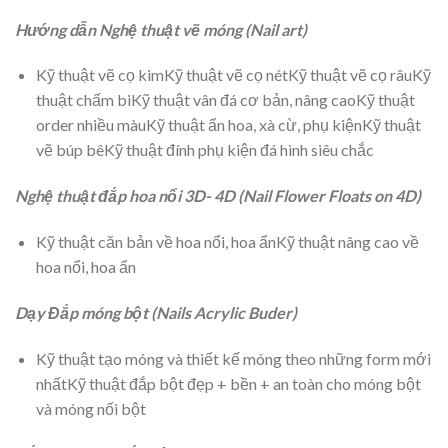
Hướng dẫn Nghệ thuật vẽ móng (Nail art)
Kỹ thuật vẽ cọ kimKỹ thuật vẽ cọ nétKỹ thuật vẽ cọ râuKỹ
thuật chấm biKỹ thuật vân đá cơ bản, nâng caoKỹ thuật
order nhiều màuKỹ thuật ẩn hoa, xà cừ, phụ kiệnKỹ thuật
vẽ búp bêKỹ thuật đính phụ kiện đá hình siêu chắc
Nghệ thuật đắp hoa nổi 3D- 4D (Nail Flower Floats on 4D)
Kỹ thuật căn bản về hoa nổi, hoa ẩnKỹ thuật nâng cao về
hoa nổi, hoa ẩn
Dạy Đắp móng bột (Nails Acrylic Buder)
Kỹ thuật tạo móng và thiết kế móng theo những form mới
nhấtKỹ thuật đắp bột đẹp + bền + an toàn cho móng bột
và móng nối bột