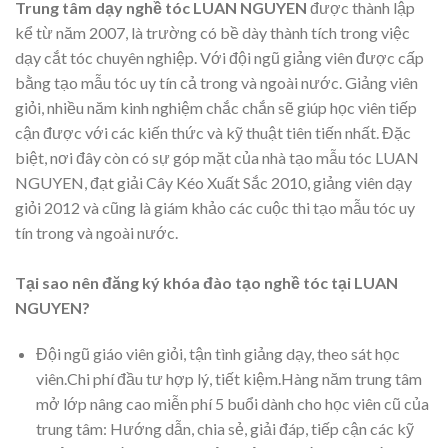
Trung tâm dạy nghề tóc LUAN NGUYEN
được thành lập
kể từ năm 2007, là trường có bề dày thành tích trong việc
dạy cắt tóc chuyên nghiệp. Với đội ngũ giảng viên được cấp
bằng tạo mẫu tóc uy tín cả trong và ngoài nước. Giảng viên
giỏi, nhiều năm kinh nghiệm chắc chắn sẽ giúp học viên tiếp
cận được với các kiến thức và kỹ thuật tiên tiến nhất. Đặc
biệt, nơi đây còn có sự góp mặt của nhà tạo mẫu tóc LUAN
NGUYEN, đạt giải Cây Kéo Xuất Sắc 2010, giảng viên dạy
giỏi 2012 và cũng là giám khảo các cuộc thi tạo mẫu tóc uy
tín trong và ngoài nước.
Tại sao nên đăng ký khóa đào tạo nghề tóc tại
LUAN
NGUYEN?
Đội ngũ giáo viên giỏi, tận tình giảng dạy, theo sát học
viên.Chi phí đầu tư hợp lý, tiết kiệm.Hàng năm trung tâm
mở lớp nâng cao miễn phí 5 buổi dành cho học viên cũ của
trung tâm: Hướng dẫn, chia sẻ, giải đáp, tiếp cận các kỹ