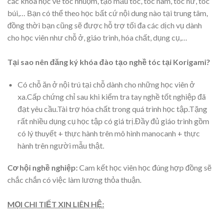
các khóa học về tóc nhuộm, tạo mẫu tóc, tóc nam, tóc nữ, tóc
búi,… Bạn có thể theo học bất cứ nội dung nào tại trung tâm,
đồng thời bạn cũng sẽ được hỗ trợ tối đa các dịch vụ dành
cho học viên như chỗ ở, giáo trình, hóa chất, dụng cụ,…
Tại sao nên đăng ký khóa đào tạo nghề tóc tại Korigami?
Có chỗ ăn ở nội trú tại chỗ dành cho những học viên ở
xa.Cấp chứng chỉ sau khi kiểm tra tay nghề tốt nghiệp đã
đạt yêu cầu.Tài trợ hóa chất trong quá trình học tập.Tặng
rất nhiều dụng cụ học tập có giá trị.Đầy đủ giáo trình gồm
có lý thuyết + thực hành trên mô hình manocanh + thực
hành trên người mẫu thật.
Cơ hội nghề nghiệp:
Cam kết học viên học đúng hợp đồng sẽ
chắc chắn có việc làm lương thỏa thuận.
MỌI CHI TIẾT XIN LIÊN HỆ: