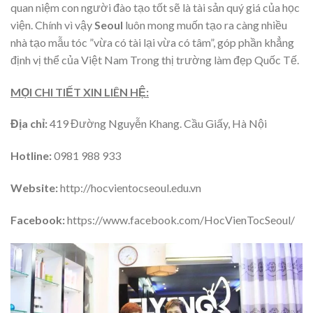
quan niệm con người đào tạo tốt sẽ là tài sản quý giá của học
viện. Chính vì vậy
Seoul
luôn mong muốn tạo ra càng nhiều
nhà tạo mẫu tóc ”vừa có tài lại vừa có tâm”, góp phần khẳng
định vị thể của Việt Nam Trong thị trường làm đẹp Quốc Tế.
MỌI CHI TIẾT XIN LIÊN HỆ:
Địa chỉ:
419 Đường Nguyễn Khang. Cầu Giấy, Hà Nội
Hotline:
0981 988 933
Website:
http://hocvientocseoul.edu.vn
Facebook:
https://www.facebook.com/HocVienTocSeoul/