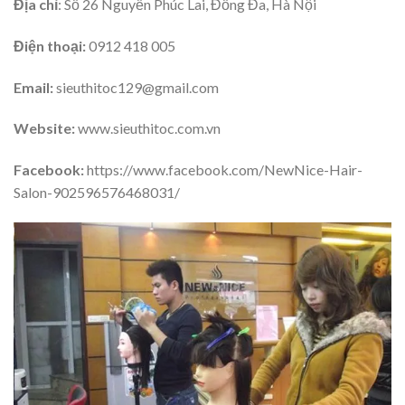
Đ
ịa chỉ
: Số 26 Nguyễn Phúc Lai, Đống Đa, Hà Nội
Điện thoại:
0912 418 005
Email:
sieuthitoc129@gmail.com
Website:
www.sieuthitoc.com.vn
Facebook:
https://www.facebook.com/NewNice-Hair-
Salon-902596576468031/