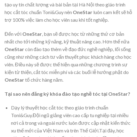
tạo uy tín chất lượng và bài bản tại Hà Nội theo giáo trình
học cắt tóc chuẩn Toni&Guy nên
OneStar
luôn cam kết sẽ hỗ
trợ 100% việc làm cho học viên sau khi tốt nghiệp.
Đến với
OneStar
, bạn sẽ được học từ những thứ cơ bản
nhất cho tới những kỹ năng, kỹ thuật nâng cao. Hơn thế nữa
OneStar
còn đào tạo thêm về đạo đức nghề nghiệp, lối sống
cũng như những cách tư vấn thuyết phục khách hàng cho học
viên. Điều này sẽ được thể hiện qua những chương trình sự
kiện từ thiện, cắt tóc miễn phí và các buổi lễ hướng phật do
OneStar
tổ chức hàng năm.
Tại sao nên đăng ký khóa đào tạo nghề tóc tại
OneStar?
Dạy lý thuyết học cắt tóc theo giáo trình chuẩn
Toni&Guy.Đội ngũ giảng viên cao cấp tu nghiệp tại nhiều
nơi cả trong và ngoài nước luôn được cập nhật kiến thức
xu thế mới của Việt Nam và trên Thế Giới.Tại đây, học