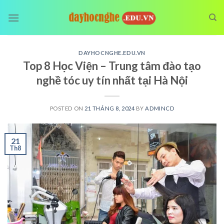
Skip
to
content
DAYHOCNGHE.EDU.VN
Top 8 Học Viện – Trung tâm đào tạo
nghề tóc uy tín nhất tại Hà Nội
POSTED ON
21 THÁNG 8, 2024
BY
ADMINCD
21
Th8