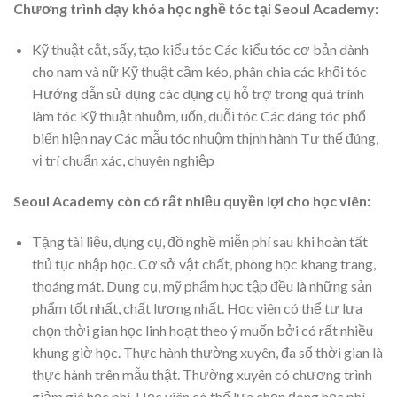
Chương trình dạy khóa học nghề tóc tại Seoul Academy:
Kỹ thuật cắt, sấy, tạo kiểu tóc Các kiểu tóc cơ bản dành
cho nam và nữ Kỹ thuật cầm kéo, phân chia các khối tóc
Hướng dẫn sử dụng các dụng cụ hỗ trợ trong quá trình
làm tóc Kỹ thuật nhuộm, uốn, duỗi tóc Các dáng tóc phổ
biến hiện nay Các mẫu tóc nhuộm thịnh hành Tư thế đúng,
vị trí chuẩn xác, chuyên nghiệp
Seoul Academy còn có rất nhiều quyền lợi cho học viên:
Tặng tài liệu, dụng cụ, đồ nghề miễn phí sau khi hoàn tất
thủ tục nhập học. Cơ sở vật chất, phòng học khang trang,
thoáng mát. Dụng cụ, mỹ phẩm học tập đều là những sản
phẩm tốt nhất, chất lượng nhất. Học viên có thể tự lựa
chọn thời gian học linh hoạt theo ý muốn bởi có rất nhiều
khung giờ học. Thực hành thường xuyên, đa số thời gian là
thực hành trên mẫu thật. Thường xuyên có chương trình
giảm giá học phí. Học viên có thể lựa chọn đóng học phí