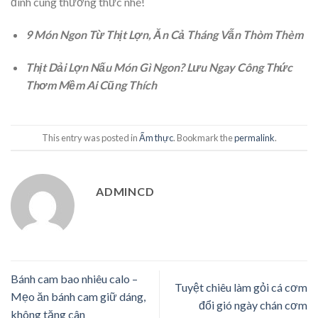
đình cùng thưởng thức nhé!
9 Món Ngon Từ Thịt Lợn, Ăn Cả Tháng Vẫn Thòm Thèm
Thịt Dải Lợn Nấu Món Gì Ngon? Lưu Ngay Công Thức
Thơm Mềm Ai Cũng Thích
This entry was posted in
Ẩm thực
. Bookmark the
permalink
.
ADMINCD
Bánh cam bao nhiêu calo –
Tuyệt chiêu làm gỏi cá cơm
Mẹo ăn bánh cam giữ dáng,
đổi gió ngày chán cơm
không tăng cân