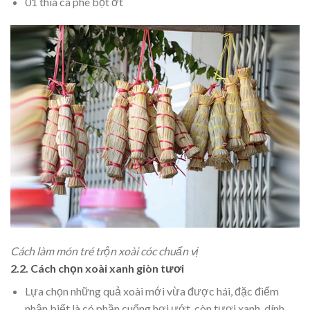
01 thìa cà phê bột ớt
Cách làm món tré trộn xoài cóc chuẩn vị
2.2. Cách chọn xoài xanh giòn tươi
Lựa chọn những quả xoài mới vừa được hái, đặc điểm
nhận biết là có phần cuống hơi ướt, còn tươi xanh, dính