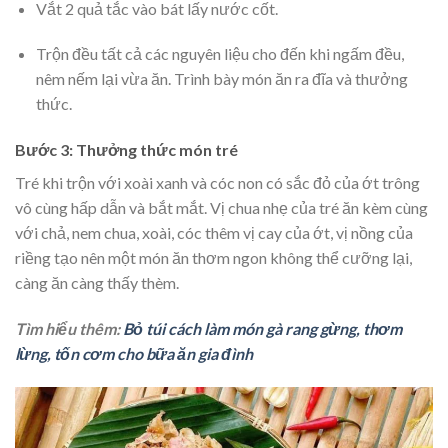
Vắt 2 quả tắc vào bát lấy nước cốt.
Trộn đều tất cả các nguyên liệu cho đến khi ngấm đều,
nêm nếm lại vừa ăn. Trình bày món ăn ra đĩa và thưởng
thức.
Bước 3: Thưởng thức món tré
Tré khi trộn với xoài xanh và cóc non có sắc đỏ của ớt trông
vô cùng hấp dẫn và bắt mắt. Vị chua nhẹ của tré ăn kèm cùng
với chả, nem chua, xoài, cóc thêm vị cay của ớt, vị nồng của
riềng tạo nên một món ăn thơm ngon không thể cưỡng lại,
càng ăn càng thấy thèm.
Tìm hiểu thêm:
Bỏ túi cách làm món gà rang gừng, thơm
lừng, tốn cơm cho bữa ăn gia đình