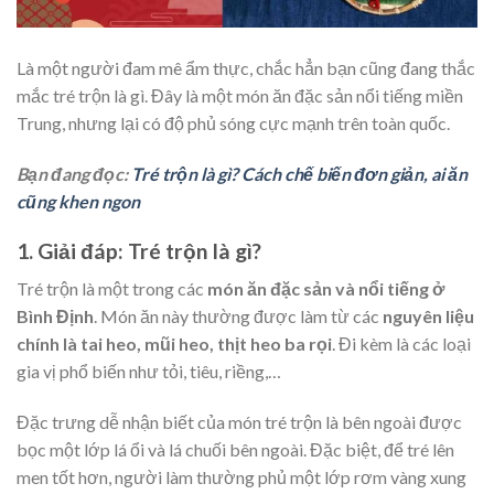
Là một người đam mê ẩm thực, chắc hẳn bạn cũng đang thắc
mắc tré trộn là gì. Đây là một món ăn đặc sản nổi tiếng miền
Trung, nhưng lại có độ phủ sóng cực mạnh trên toàn quốc.
Bạn đang đọc:
Tré trộn là gì? Cách chế biến đơn giản, ai ăn
cũng khen ngon
1. Giải đáp: Tré trộn là gì?
Tré trộn là một trong các
món ăn đặc sản và nổi tiếng ở
Bình Định
. Món ăn này thường được làm từ các
nguyên liệu
chính là tai heo, mũi heo, thịt heo ba rọi
. Đi kèm là các loại
gia vị phổ biến như tỏi, tiêu, riềng,…
Đặc trưng dễ nhận biết của món tré trộn là bên ngoài được
bọc một lớp lá ổi và lá chuối bên ngoài. Đặc biệt, để tré lên
men tốt hơn, người làm thường phủ một lớp rơm vàng xung