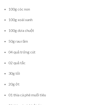
100g cóc non
100g xoài xanh
100g dưa chuột
50g rau răm
04 quả trứng cút
02 quả tắc
30g tỏi
20g ớt
01 thìa cà phê muối tiêu