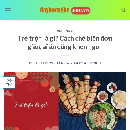
Skip
to
content
ẨM THỰC
Tré trộn là gì? Cách chế biến đơn
giản, ai ăn cũng khen ngon
POSTED ON
29 THÁNG 4, 2024
BY
ADMINCD
29
Th4