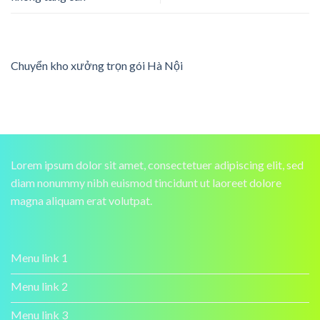
Chuyển kho xưởng trọn gói Hà Nội
Lorem ipsum dolor sit amet, consectetuer adipiscing elit, sed
diam nonummy nibh euismod tincidunt ut laoreet dolore
magna aliquam erat volutpat.
Menu link 1
Menu link 2
Menu link 3