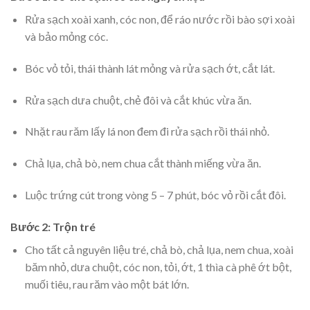
Rửa sạch xoài xanh, cóc non, để ráo nước rồi bào sợi xoài
và bảo mỏng cóc.
Bóc vỏ tỏi, thái thành lát mỏng và rửa sạch ớt, cắt lát.
Rửa sạch dưa chuột, chẻ đôi và cắt khúc vừa ăn.
Nhặt rau răm lấy lá non đem đi rửa sạch rồi thái nhỏ.
Chả lụa, chả bò, nem chua cắt thành miếng vừa ăn.
Luộc trứng cút trong vòng 5 – 7 phút, bóc vỏ rồi cắt đôi.
Bước 2: Trộn tré
Cho tất cả nguyên liệu tré, chả bò, chả lụa, nem chua, xoài
băm nhỏ, dưa chuột, cóc non, tỏi, ớt, 1 thìa cà phê ớt bột,
muối tiêu, rau răm vào một bát lớn.