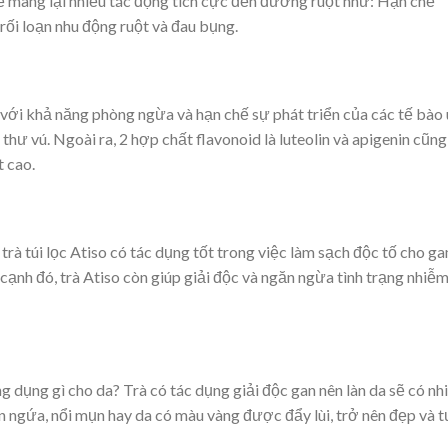
 sẽ mang lại nhiều tác động tích cực đến đường ruột như: Hạn chế
rối loạn nhu động ruột và đau bụng.
 với khả năng phòng ngừa và hạn chế sự phát triển của các tế bào
 thư vú. Ngoài ra, 2 hợp chất flavonoid là luteolin và apigenin cũng
 cao.
trà túi lọc Atiso có tác dụng tốt trong việc làm sạch độc tố cho ga
ạnh đó, trà Atiso còn giúp giải độc và ngăn ngừa tình trạng nhiễ
ng dụng gì cho da? Trà có tác dụng giải độc gan nên làn da sẽ có nh
n ngứa, nổi mụn hay da có màu vàng được đẩy lùi, trở nên đẹp và 