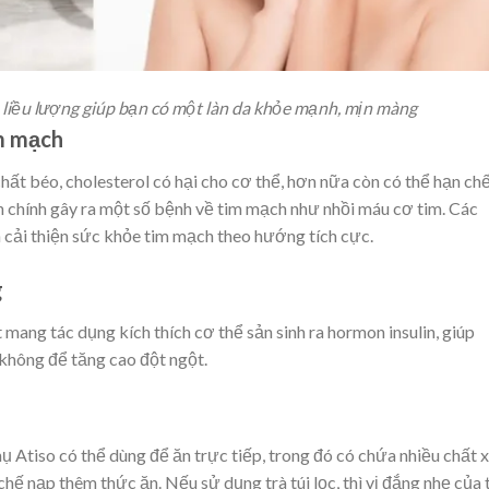
đủ liều lượng giúp bạn có một làn da khỏe mạnh, mịn màng
m mạch
hất béo, cholesterol có hại cho cơ thể, hơn nữa còn có thể hạn ch
 chính gây ra một số bệnh về tim mạch như nhồi máu cơ tim. Các
 cải thiện sức khỏe tim mạch theo hướng tích cực.
g
mang tác dụng kích thích cơ thể sản sinh ra hormon insulin, giúp
 không để tăng cao đột ngột.
ụ Atiso có thể dùng để ăn trực tiếp, trong đó có chứa nhiều chất 
ế nạp thêm thức ăn. Nếu sử dụng trà túi lọc, thì vị đắng nhẹ của 