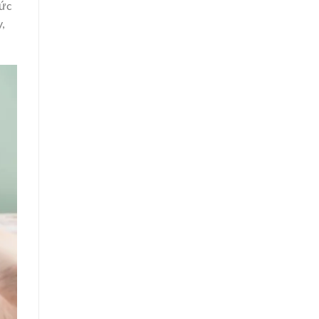
sức
,