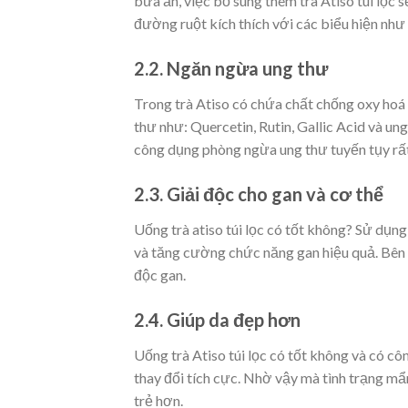
bữa ăn, việc bổ sung thêm trà Atiso túi lọc
đường ruột kích thích với các biểu hiện như 
2.2. Ngăn ngừa ung thư
Trong trà Atiso có chứa chất chống oxy hoá
thư như: Quercetin, Rutin, Gallic Acid và ung
công dụng phòng ngừa ung thư tuyến tụy rất
2.3. Giải độc cho gan và cơ thể
Uống trà atiso túi lọc có tốt không?
Sử dụng 
và tăng cường chức năng gan hiệu quả. Bên c
độc gan.
2.4. Giúp da đẹp hơn
Uống trà Atiso túi lọc có tốt không và có cô
thay đổi tích cực. Nhờ vậy mà tình trạng mẩ
trẻ hơn.