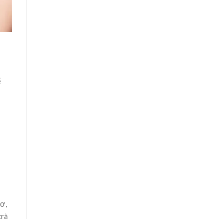
ế
xơ,
trà