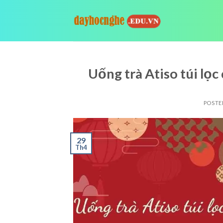
Skip
to
content
Uống trà Atiso túi lọc
POSTE
29
Th4