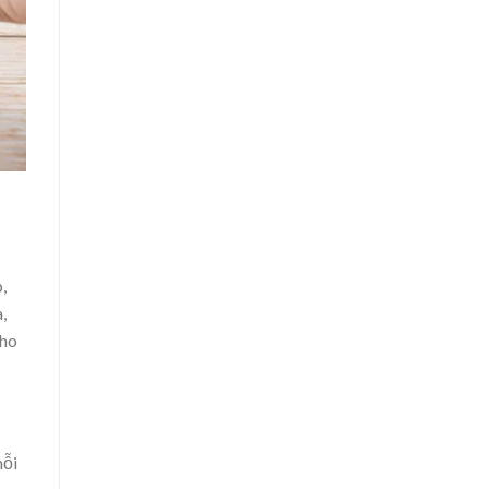
,
,
cho
mỗi