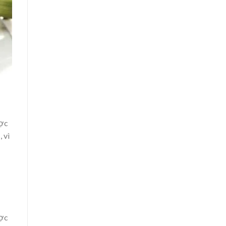
ược
 vì
ược