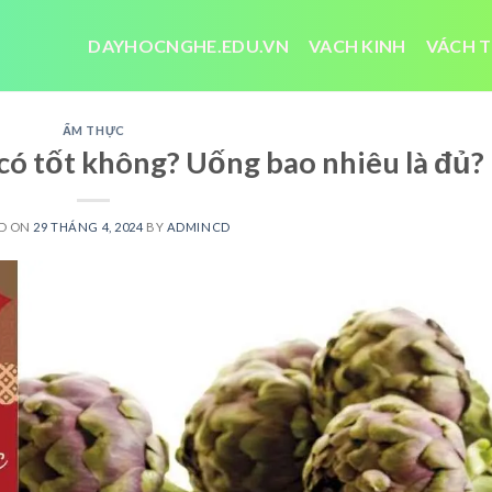
DAYHOCNGHE.EDU.VN
VACH KINH
VÁCH T
ẨM THỰC
 có tốt không? Uống bao nhiêu là đủ?
D ON
29 THÁNG 4, 2024
BY
ADMINCD