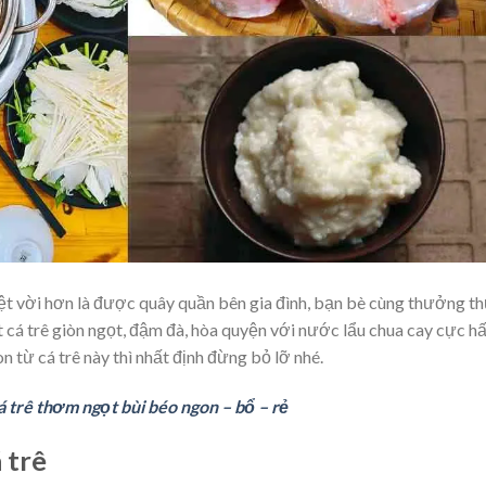
yệt vời hơn là được quây quần bên gia đình, bạn bè cùng thưởng t
t cá trê giòn ngọt, đậm đà, hòa quyện với nước lẩu chua cay cực h
từ cá trê này thì nhất định đừng bỏ lỡ nhé.
 trê thơm ngọt bùi béo ngon – bổ – rẻ
 trê