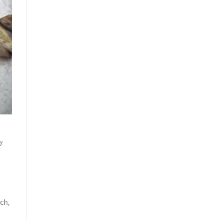
ơ
ch,