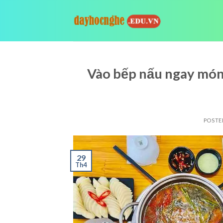
Skip
to
content
Vào bếp nấu ngay món 
POSTE
29
Th4