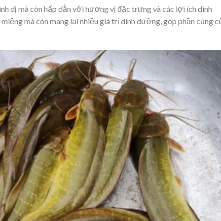
ình dị mà còn hấp dẫn với hương vị đặc trưng và các lợi ích dinh
miệng mà còn mang lại nhiều giá trị dinh dưỡng, góp phần củng c