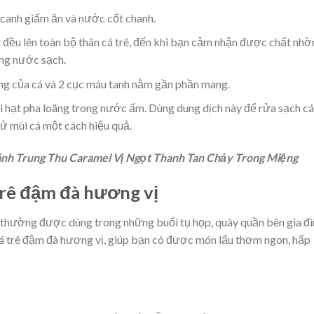
a canh giấm ăn và nước cốt chanh.
 đều lên toàn bộ thân cá trê, đến khi bạn cảm nhận được chất nhờ
ằng nước sạch.
g của cá và 2 cục máu tanh nằm gần phần mang.
 hạt pha loãng trong nước ấm. Dùng dung dịch này để rửa sạch cá
hử mùi cá một cách hiệu quả.
nh Trung Thu Caramel Vị Ngọt Thanh Tan Chảy Trong Miệng
trê đậm đà hương vị
 thường được dùng trong những buổi tụ họp, quây quần bên gia đì
cá trê đậm đà hương vị, giúp bạn có được món lẩu thơm ngon, hấp