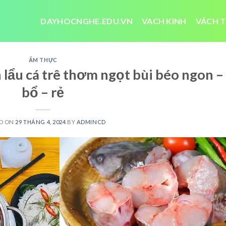
DAYHOCNGHE.EDU.VN
VACH KINH
VÁCH T
ẨM THỰC
lẩu cá trê thơm ngọt bùi béo ngon –
bổ – rẻ
D ON
29 THÁNG 4, 2024
BY
ADMINCD