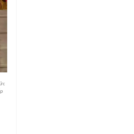
hức
ấp