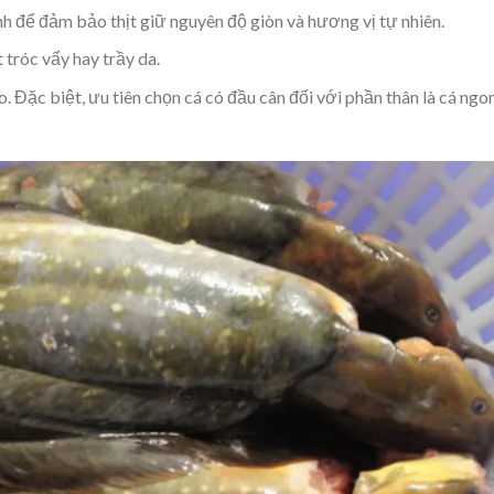
h để đảm bảo thịt giữ nguyên độ giòn và hương vị tự nhiên.
 tróc vẩy hay trầy da.
o. Đặc biệt, ưu tiên chọn cá có đầu cân đối với phần thân là cá ngo