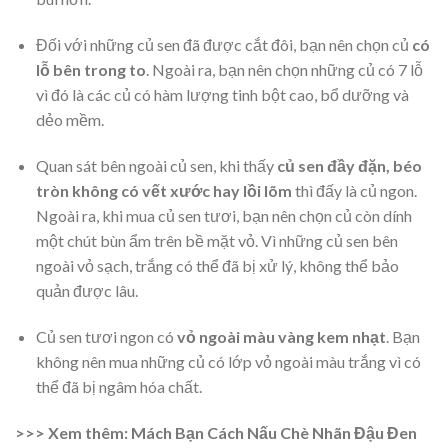
Đối với những củ sen đã được cắt đôi, bạn nên chọn củ
có
lỗ bên trong to
. Ngoài ra, bạn nên chọn những củ có 7 lỗ
vì đó là các củ có hàm lượng tinh bột cao, bổ dưỡng và
dẻo mềm.
Quan sát bên ngoài củ sen, khi thấy
củ sen đầy đặn, béo
tròn không có vết xước hay lồi lõm
thì đấy là củ ngon.
Ngoài ra, khi mua củ sen tươi, bạn nên chọn củ còn dính
một chút bùn ẩm trên bề mặt vỏ. Vì những củ sen bên
ngoài vỏ sạch, trắng có thể đã bị xử lý, không thể bảo
quản được lâu.
Củ sen tươi ngon có
vỏ ngoài màu vàng kem nhạt
. Bạn
không nên mua những củ có lớp vỏ ngoài màu trắng vì có
thể đã bị ngâm hóa chất.
>>> Xem thêm:
Mách Bạn Cách Nấu Chè Nhãn Đậu Đen