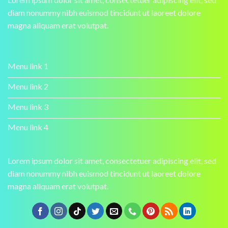
diam nonummy nibh euismod tincidunt ut laoreet dolore
magna aliquam erat volutpat.
Menu link 1
Menu link 2
Menu link 3
Menu link 4
Lorem ipsum dolor sit amet, consectetuer adipiscing elit, sed
diam nonummy nibh euismod tincidunt ut laoreet dolore
magna aliquam erat volutpat.