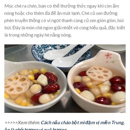
Múc chè ra chén, bạn có thể thưởng thức ngay khi còn ấm
nóng hoặc cho thêm đá để ăn mát lạnh. Chè củ sen đường
phèn truyền thống có vị ngọt thanh cùng củ sen giòn giòn, bùi
bùi. Đây là món chè ngon giải nhiệt vô cùng hiệu quả, đặc biệt
là trong những ngày hè nắng nóng.
>>>>>Xem thêm:
Cách nấu cháo bột mì đậm vị miền Trung,
ăn là nhớ hương vị quê hương