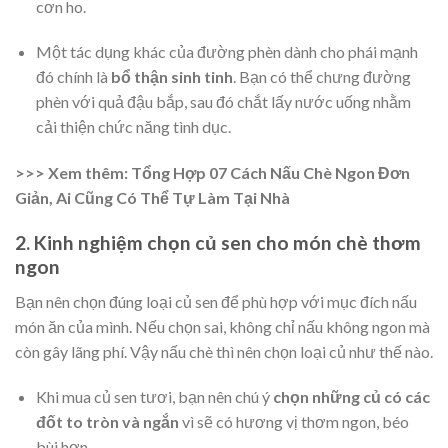
cơn ho.
Một tác dụng khác của đường phèn dành cho phái mạnh
đó chính là
bổ thận sinh tinh
. Bạn có thể chưng đường
phèn với quả đậu bắp, sau đó chắt lấy nước uống nhằm
cải thiện chức năng tình dục.
>>> Xem thêm:
Tổng Hợp 07 Cách Nấu Chè Ngon Đơn
Giản, Ai Cũng Có Thể Tự Làm Tại Nhà
2. Kinh nghiệm chọn củ sen cho món chè thơm
ngon
Bạn nên chọn đúng loại củ sen để phù hợp với mục đích nấu
món ăn của mình. Nếu chọn sai, không chỉ nấu không ngon mà
còn gây lãng phí. Vậy nấu chè thì nên chọn loại củ như thế nào.
Khi mua củ sen tươi, bạn nên chú ý
chọn những củ có các
đốt to tròn và ngắn
vì sẽ có hương vị thơm ngon, béo
bùi hơn.