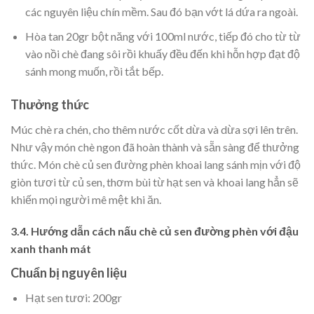
các nguyên liệu chín mềm. Sau đó bạn vớt lá dứa ra ngoài.
Hòa tan 20gr bột năng với 100ml nước, tiếp đó cho từ từ
vào nồi chè đang sôi rồi khuấy đều đến khi hỗn hợp đạt độ
sánh mong muốn, rồi tắt bếp.
Thưởng thức
Múc chè ra chén, cho thêm nước cốt dừa và dừa sợi lên trên.
Như vậy món chè ngon đã hoàn thành và sẵn sàng để thưởng
thức. Món chè củ sen đường phèn khoai lang sánh mịn với độ
giòn tươi từ củ sen, thơm bùi từ hạt sen và khoai lang hẳn sẽ
khiến mọi người mê mệt khi ăn.
3.4. Hướng dẫn cách nấu chè củ sen đường phèn với đậu
xanh thanh mát
Chuẩn bị nguyên liệu
Hạt sen tươi: 200gr