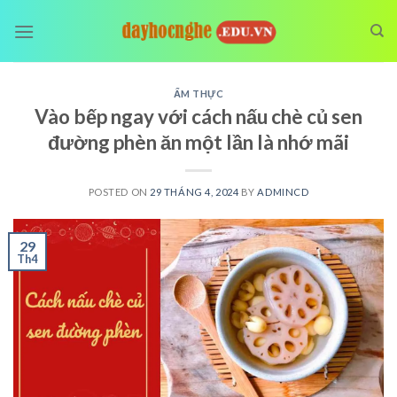
Skip
to
content
ẨM THỰC
Vào bếp ngay với cách nấu chè củ sen
đường phèn ăn một lần là nhớ mãi
POSTED ON
29 THÁNG 4, 2024
BY
ADMINCD
29
Th4