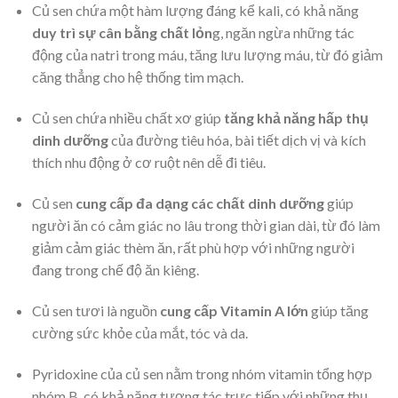
Củ sen chứa một hàm lượng đáng kể kali, có khả năng
duy trì sự cân bằng chất lỏn
g, ngăn ngừa những tác
động của natri trong máu, tăng lưu lượng máu, từ đó giảm
căng thẳng cho hệ thống tim mạch.
Củ sen chứa nhiều chất xơ giúp
tăng khả năng hấp thụ
dinh dưỡng
của đường tiêu hóa, bài tiết dịch vị và kích
thích nhu động ở cơ ruột nên dễ đi tiêu.
Củ sen
cung cấp đa dạng các chất dinh dưỡng
giúp
người ăn có cảm giác no lâu trong thời gian dài, từ đó làm
giảm cảm giác thèm ăn, rất phù hợp với những người
đang trong chế độ ăn kiêng.
Củ sen tươi là nguồn
cung cấp Vitamin A lớn
giúp tăng
cường sức khỏe của mắt, tóc và da.
Pyridoxine của củ sen nằm trong nhóm vitamin tổng hợp
nhóm B, có khả năng tương tác trực tiếp với những thụ