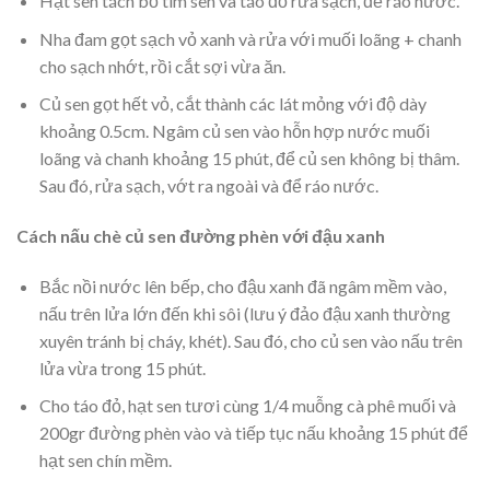
Hạt sen tách bỏ tim sen và táo đỏ rửa sạch, để ráo nước.
Nha đam gọt sạch vỏ xanh và rửa với muối loãng + chanh
cho sạch nhớt, rồi cắt sợi vừa ăn.
Củ sen gọt hết vỏ, cắt thành các lát mỏng với độ dày
khoảng 0.5cm. Ngâm củ sen vào hỗn hợp nước muối
loãng và chanh khoảng 15 phút, để củ sen không bị thâm.
Sau đó, rửa sạch, vớt ra ngoài và để ráo nước.
Cách nấu chè củ sen đường phèn với đậu xanh
Bắc nồi nước lên bếp, cho đậu xanh đã ngâm mềm vào,
nấu trên lửa lớn đến khi sôi (lưu ý đảo đậu xanh thường
xuyên tránh bị cháy, khét). Sau đó, cho củ sen vào nấu trên
lửa vừa trong 15 phút.
Cho táo đỏ, hạt sen tươi cùng 1/4 muỗng cà phê muối và
200gr đường phèn vào và tiếp tục nấu khoảng 15 phút để
hạt sen chín mềm.