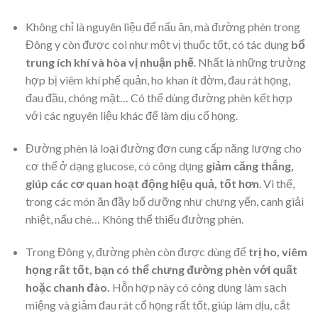
Không chỉ là nguyên liệu để nấu ăn, mà đường phèn trong
Đông y còn được coi như một vị thuốc tốt, có tác dụng
bổ
trung ích khí và hòa vị nhuận phế
. Nhất là những trường
hợp bị viêm khí phế quản, ho khan ít đờm, đau rát họng,
đau đầu, chóng mặt… Có thể dùng đường phèn kết hợp
với các nguyên liệu khác để làm dịu cổ họng.
Đường phèn là loại đường đơn cung cấp năng lượng cho
cơ thể ở dạng glucose, có công dụng
giảm căng thẳng,
giúp các cơ quan hoạt động hiệu quả, tốt hơn
. Vì thế,
trong các món ăn đầy bổ dưỡng như chưng yến, canh giải
nhiệt, nấu chè… Không thể thiếu đường phèn.
Trong Đông y, đường phèn còn được dùng để
trị ho, viêm
họng rất tốt, bạn có thể chưng đường phèn với quất
hoặc chanh đào.
Hỗn hợp này có công dụng làm sạch
miệng và giảm đau rát cổ họng rất tốt, giúp làm dịu, cắt