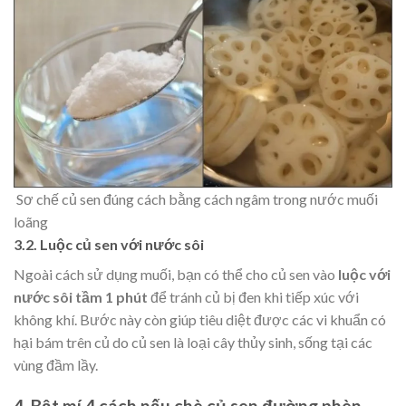
​ Sơ chế củ sen đúng cách bằng cách ngâm trong nước muối
loãng
3.2. Luộc củ sen với nước sôi
Ngoài cách sử dụng muối, bạn có thể cho củ sen vào
luộc với
nước sôi tầm 1 phút
để tránh củ bị đen khi tiếp xúc với
không khí. Bước này còn giúp tiêu diệt được các vi khuẩn có
hại bám trên củ do củ sen là loại cây thủy sinh, sống tại các
vùng đầm lầy.
4. Bật mí 4 cách nấu chè củ sen đường phèn