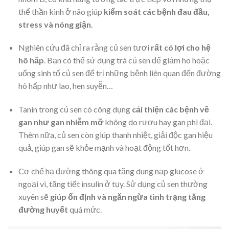
thể thần kinh ở não giúp
kiểm soát các bệnh đau đầu,
stress và nóng giận
.
Nghiên cứu đã chỉ ra rằng củ sen tươi
rất có lợi cho hệ
hô hấp
. Bạn có thể sử dụng trà củ sen để giảm ho hoặc
uống sinh tố củ sen để trị những bệnh liên quan đến đường
hô hấp như lao, hen suyễn…
Tanin trong củ sen có công dụng
cải thiện các bệnh về
gan như gan nhiễm mỡ
không do rượu hay gan phì đại.
Thêm nữa, củ sen còn giúp thanh nhiệt, giải độc gan hiệu
quả, giúp gan sẽ khỏe mạnh và hoạt động tốt hơn.
Cơ chế hạ đường thông qua tăng dung nạp glucose ở
ngoại vi, tăng tiết insulin ở tụy. Sử dụng củ sen thường
xuyên sẽ
giúp ổn định và ngăn ngừa tình trạng tăng
đường huyết
quá mức.