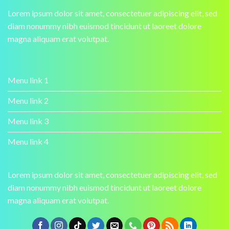
Lorem ipsum dolor sit amet, consectetuer adipiscing elit, sed
diam nonummy nibh euismod tincidunt ut laoreet dolore
magna aliquam erat volutpat.
Menu link 1
Menu link 2
Menu link 3
Menu link 4
Lorem ipsum dolor sit amet, consectetuer adipiscing elit, sed
diam nonummy nibh euismod tincidunt ut laoreet dolore
magna aliquam erat volutpat.