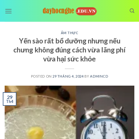
Skip
to
content
ẨM THỰC
Yến sào rất bổ dưỡng nhưng nếu
chưng không đúng cách vừa lãng phí
vừa hại sức khỏe
POSTED ON
29 THÁNG 4, 2024
BY
ADMINCD
29
Th4