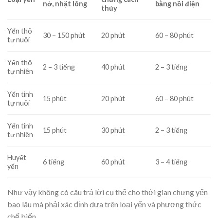
nở, nhặt lông
bằng nồi điện
thủy
Yến thô
30 – 150 phút
20 phút
60 – 80 phút
tự nuôi
Yến thô
2 – 3 tiếng
40 phút
2 – 3 tiếng
tự nhiên
Yến tinh
15 phút
20 phút
60 – 80 phút
tự nuôi
Yến tinh
15 phút
30 phút
2 – 3 tiếng
tự nhiên
Huyết
6 tiếng
60 phút
3 – 4 tiếng
yến
Như vậy không có câu trả lời cụ thể cho thời gian chưng yến
bao lâu mà phải xác định dựa trên loại yến và phương thức
chế biến.