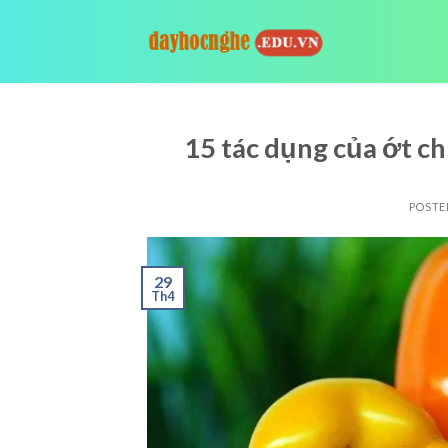
Skip
to
content
15 tác dụng của ớt c
POSTE
29
Th4