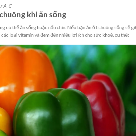
ư A, C
 chuông khi ăn sống
ng có thể ăn sống hoặc nấu chín. Nếu bạn ăn ớt chuông sống sẽ g
các loại vitamin và đem đến nhiều lợi ích cho sức khoẻ, cụ thể: