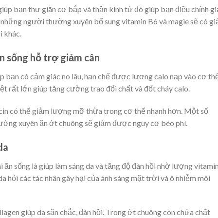
úp bạn thư giãn cơ bắp và thần kinh từ đó giúp bạn điều chỉnh gi
g những người thường xuyên bổ sung vitamin B6 và magie sẽ có gi
i khác.
ăn sống hỗ trợ giảm cân
p bạn có cảm giác no lâu, hạn chế được lượng calo nạp vào cơ thể
ệt rất lớn giúp tăng cường trao đổi chất và đốt cháy calo.
in có thể giảm lượng mỡ thừa trong cơ thể nhanh hơn. Một số
hường xuyên ăn ớt chuông sẽ giảm được nguy cơ béo phì.
da
 ăn sống là giúp làm sáng da và tăng độ đàn hồi nhờ lượng vitami
da hỏi các tác nhân gây hại của ánh sáng mặt trời và ô nhiễm môi
ollagen giúp da săn chắc, đàn hồi. Trong ớt chuông còn chứa chất