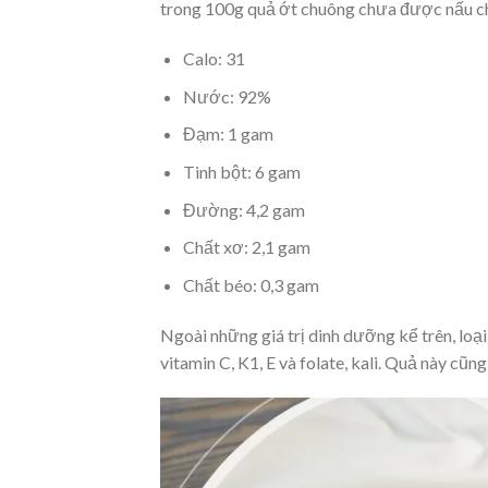
trong 100g quả ớt chuông chưa được nấu ch
Calo: 31
Nước: 92%
Đạm: 1 gam
Tinh bột: 6 gam
Đường: 4,2 gam
Chất xơ: 2,1 gam
Chất béo: 0,3 gam
Ngoài những giá trị dinh dưỡng kể trên, loạ
vitamin C, K1, E và folate, kali. Quả này cũ