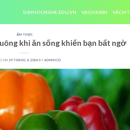
DAYHOCNGHE.EDU.VN
VACH KINH
VÁCH T
ẨM THỰC
huông khi ăn sống khiến bạn bất ngờ
D ON
29 THÁNG 4, 2024
BY
ADMINCD