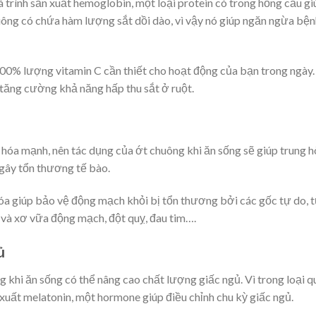
á trình sản xuất hemoglobin, một loại protein có trong hồng cầu gi
ông có chứa hàm lượng sắt dồi dào, vì vậy nó giúp ngăn ngừa bện
300% lượng vitamin C cần thiết cho hoạt động của bạn trong ngày.
tăng cường khả năng hấp thu sắt ở ruột.
hóa mạnh, nên tác dụng của ớt chuông khi ăn sống sẽ giúp trung h
 gây tổn thương tế bào.
hóa giúp bảo vệ động mạch khỏi bị tổn thương bởi các gốc tự do, 
và xơ vữa động mạch, đột quỵ, đau tim….
ủ
 khi ăn sống có thể nâng cao chất lượng giấc ngủ. Vì trong loại q
xuất melatonin, một hormone giúp điều chỉnh chu kỳ giấc ngủ.