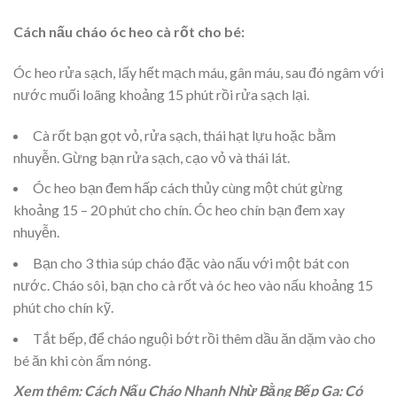
Cách nấu cháo óc heo cà rốt cho bé:
Óc heo rửa sạch, lấy hết mạch máu, gân máu, sau đó ngâm với
nước muối loãng khoảng 15 phút rồi rửa sạch lại.
Cà rốt bạn gọt vỏ, rửa sạch, thái hạt lựu hoặc bằm
nhuyễn. Gừng bạn rửa sạch, cạo vỏ và thái lát.
Óc heo bạn đem hấp cách thủy cùng một chút gừng
khoảng 15 – 20 phút cho chín. Óc heo chín bạn đem xay
nhuyễn.
Bạn cho 3 thìa súp cháo đặc vào nấu với một bát con
nước. Cháo sôi, bạn cho cà rốt và óc heo vào nấu khoảng 15
phút cho chín kỹ.
Tắt bếp, để cháo nguội bớt rồi thêm dầu ăn dặm vào cho
bé ăn khi còn ấm nóng.
Xem thêm: Cách Nấu Cháo Nhanh Nhừ Bằng Bếp Ga: Có