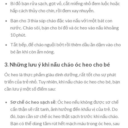
Bí đỏ bạn rửa sạch, gọt vỏ, cắt miếng nhỏ đem luộc hoặc
hấp cách thủy cho chín, rồi đem xay nhuyễn.
Bạn cho 3 thìa súp cháo đặc vào nấu với một bát con
nước. Cháo sôi, bạn cho bí đỏ và óc heo vào nấu khoảng
10 phút.
Tắt bếp, để cháo nguội bớt rồi thêm dầu ăn dặm vào cho
bé ăn khi còn ấm nóng.
3. Những lưu ý khi nấu cháo óc heo cho bé
Óc heo là thực phẩm giàu dinh dưỡng, rất tốt cho sự phát
triển của trẻ nhỏ. Tuy nhiên, khi nấu cháo óc heo cho bé, bạn
cần lưu ý một số điểm sau:
Sơ chế óc heo sạch sẽ
: Óc heo nếu không được sơ chế
cẩn thận sẽ rất tanh, ảnh hưởng đến khẩu vị của trẻ. Do
đó, bạn cần sơ chế óc heo thật sạch trước khi nấu cháo.
Bạn có thể dùng tăm rút hết mạch máu trong óc heo, sau