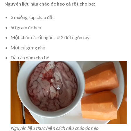
Nguyên liệu nấu cháo óc heo cà rốt cho bé:
3 muỗng súp cháo đặc
50 gram óc heo
Một khúc cà rốt ngắn cỡ 2 đốt ngón tay
Một củ gừng nhỏ
Dầu ăn dặm cho bé
Nguyên liệu thực hiện cách nấu cháo óc heo