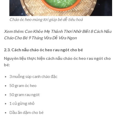
Cháo óc heo mùng tơi giúp bé dễ tiêu hoá
Xem thêm: Con Khỏe Mẹ Thảnh Thơi Nhờ Biết 8 Cách Nấu
Cháo Cho Bé 9 Tháng Vừa Dễ Vừa Ngon
2.3. Cách nấu cháo óc heo rau ngót cho bé
Nguyên liệu thực hiện cách nấu cháo óc heo rau ngót cho
bé:
3 muỗng súp canh cháo đặc
50 gram óc heo
50 gram rau ngót
1 củ gừng nhỏ
Dầu ăn dặm cho bé