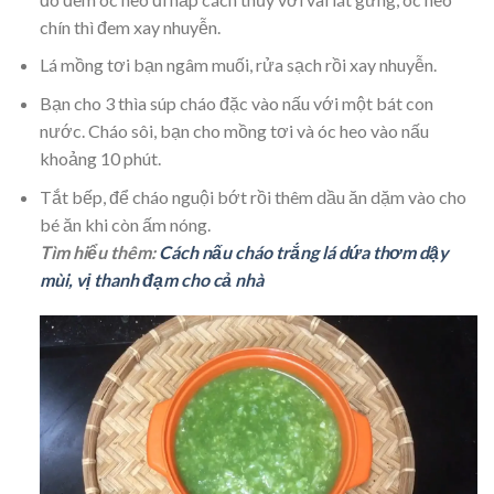
chín thì đem xay nhuyễn.
Lá mồng tơi bạn ngâm muối, rửa sạch rồi xay nhuyễn.
Bạn cho 3 thìa súp cháo đặc vào nấu với một bát con
nước. Cháo sôi, bạn cho mồng tơi và óc heo vào nấu
khoảng 10 phút.
Tắt bếp, để cháo nguội bớt rồi thêm dầu ăn dặm vào cho
bé ăn khi còn ấm nóng.
Tìm hiểu thêm:
Cách nấu cháo trắng lá dứa thơm dậy
mùi, vị thanh đạm cho cả nhà