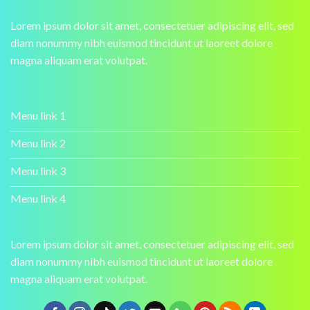
Lorem ipsum dolor sit amet, consectetuer adipiscing elit, sed
diam nonummy nibh euismod tincidunt ut laoreet dolore
magna aliquam erat volutpat.
Menu link 1
Menu link 2
Menu link 3
Menu link 4
Lorem ipsum dolor sit amet, consectetuer adipiscing elit, sed
diam nonummy nibh euismod tincidunt ut laoreet dolore
magna aliquam erat volutpat.