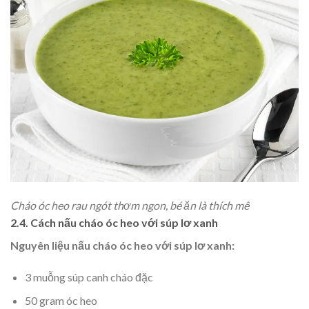
Cháo óc heo rau ngót thơm ngon, bé ăn là thích mê
2.4. Cách nấu cháo óc heo với súp lơ xanh
Nguyên liệu nấu cháo óc heo với súp lơ xanh:
3 muỗng súp canh cháo đặc
50 gram óc heo