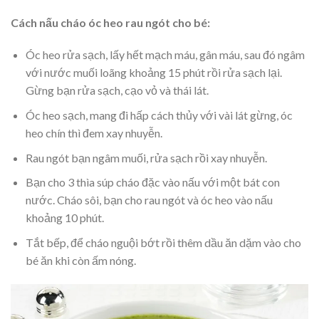
Cách nấu cháo óc heo rau ngót cho bé:
Óc heo rửa sạch, lấy hết mạch máu, gân máu, sau đó ngâm
với nước muối loãng khoảng 15 phút rồi rửa sạch lại.
Gừng bạn rửa sạch, cạo vỏ và thái lát.
Óc heo sạch, mang đi hấp cách thủy với vài lát gừng, óc
heo chín thì đem xay nhuyễn.
Rau ngót bạn ngâm muối, rửa sạch rồi xay nhuyễn.
Bạn cho 3 thìa súp cháo đặc vào nấu với một bát con
nước. Cháo sôi, bạn cho rau ngót và óc heo vào nấu
khoảng 10 phút.
Tắt bếp, để cháo nguội bớt rồi thêm dầu ăn dặm vào cho
bé ăn khi còn ấm nóng.