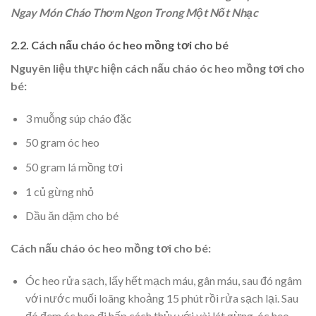
Ngay Món Cháo Thơm Ngon Trong Một Nốt Nhạc
2.2. Cách nấu cháo óc heo mồng tơi cho bé
Nguyên liệu thực hiện cách nấu cháo óc heo mồng tơi cho
bé:
3 muỗng súp cháo đặc
50 gram óc heo
50 gram lá mồng tơi
1 củ gừng nhỏ
Dầu ăn dặm cho bé
Cách nấu cháo óc heo mồng tơi cho bé:
Óc heo rửa sạch, lấy hết mạch máu, gân máu, sau đó ngâm
với nước muối loãng khoảng 15 phút rồi rửa sạch lại. Sau
đó đem óc heo đi hấp cách thủy với vài lát gừng, óc heo