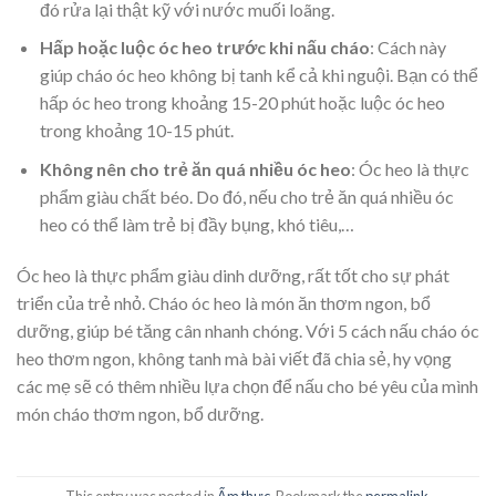
đó rửa lại thật kỹ với nước muối loãng.
Hấp hoặc luộc óc heo trước khi nấu cháo
: Cách này
giúp cháo óc heo không bị tanh kể cả khi nguội. Bạn có thể
hấp óc heo trong khoảng 15-20 phút hoặc luộc óc heo
trong khoảng 10-15 phút.
Không nên cho trẻ ăn quá nhiều óc heo
: Óc heo là thực
phẩm giàu chất béo. Do đó, nếu cho trẻ ăn quá nhiều óc
heo có thể làm trẻ bị đầy bụng, khó tiêu,…
Óc heo là thực phẩm giàu dinh dưỡng, rất tốt cho sự phát
triển của trẻ nhỏ. Cháo óc heo là món ăn thơm ngon, bổ
dưỡng, giúp bé tăng cân nhanh chóng. Với 5 cách nấu cháo óc
heo thơm ngon, không tanh mà bài viết đã chia sẻ, hy vọng
các mẹ sẽ có thêm nhiều lựa chọn để nấu cho bé yêu của mình
món cháo thơm ngon, bổ dưỡng.
This entry was posted in
Ẩm thực
. Bookmark the
permalink
.