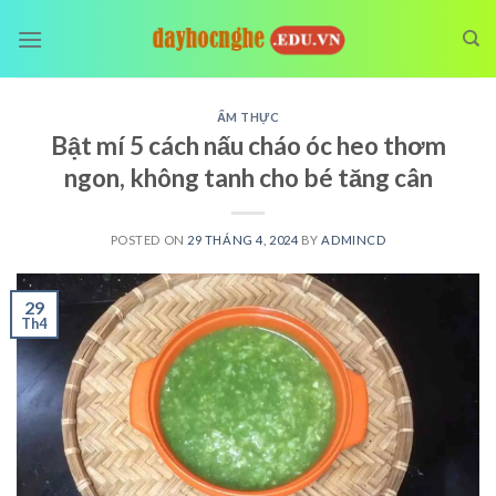
Skip
to
content
ẨM THỰC
Bật mí 5 cách nấu cháo óc heo thơm
ngon, không tanh cho bé tăng cân
POSTED ON
29 THÁNG 4, 2024
BY
ADMINCD
29
Th4