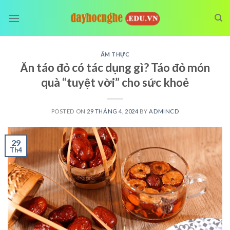
Skip
to
content
ẨM THỰC
Ăn táo đỏ có tác dụng gì? Táo đỏ món
quà “tuyệt vời” cho sức khoẻ
POSTED ON
29 THÁNG 4, 2024
BY
ADMINCD
29
Th4