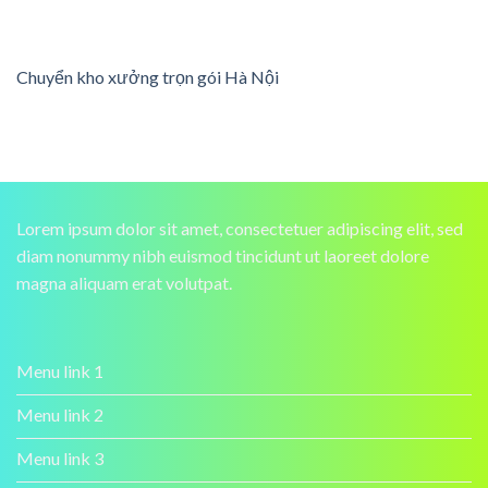
Chuyển kho xưởng trọn gói Hà Nội
Lorem ipsum dolor sit amet, consectetuer adipiscing elit, sed
diam nonummy nibh euismod tincidunt ut laoreet dolore
magna aliquam erat volutpat.
Menu link 1
Menu link 2
Menu link 3