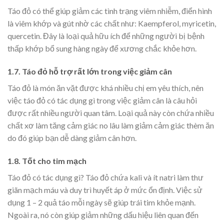
Táo đỏ có thể giúp giảm các tình trạng viêm nhiễm, điển hình
là viêm khớp và gút nhờ các chất như: Kaempferol, myricetin,
quercetin. Đây là loại quả hữu ích để những người bị bệnh
thấp khớp bổ sung hàng ngày để xương chắc khỏe hơn.
1.7. Táo đỏ hỗ trợ rất lớn trong việc giảm cân
Táo đỏ là món ăn vặt được khá nhiều chị em yêu thích, nên
việc táo đỏ có tác dụng gì trong việc giảm cân là câu hỏi
được rất nhiều người quan tâm. Loại quả này còn chứa nhiều
chất xơ làm tăng cảm giác no lâu làm giảm cảm giác thèm ăn
do đó giúp bạn dễ dàng giảm cân hơn.
1.8. Tốt cho tim mạch
Táo đỏ có tác dụng gì? Táo đỏ chứa kali và ít natri làm thư
giãn mạch máu và duy trì huyết áp ở mức ổn định. Việc sử
dụng 1 – 2 quả táo mỗi ngày sẽ giúp trái tim khỏe mạnh.
Ngoài ra, nó còn giúp giảm những dấu hiệu liên quan đến