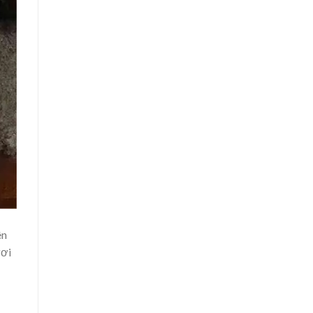
ên
ươi