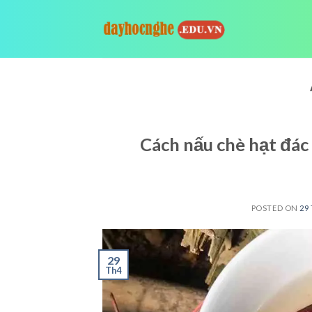
Skip
to
content
Cách nấu chè hạt đác 
POSTED ON
29
29
Th4