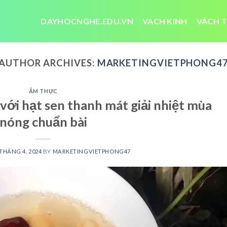
DAYHOCNGHE.EDU.VN
VACH KINH
VÁCH T
AUTHOR ARCHIVES:
MARKETINGVIETPHONG4
ẨM THỰC
với hạt sen thanh mát giải nhiệt mùa
nóng chuẩn bài
 THÁNG 4, 2024
BY
MARKETINGVIETPHONG47