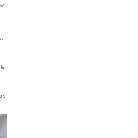
chè
ày
iếu
lão