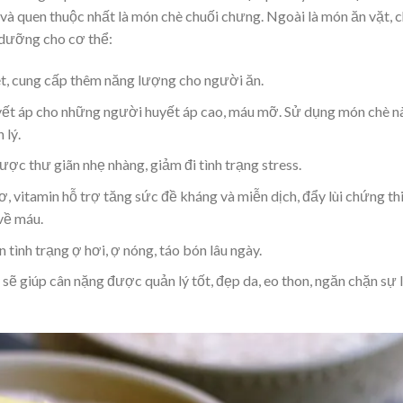
và quen thuộc nhất là món chè chuối chưng. Ngoài là món ăn vặt, 
 dưỡng cho cơ thể:
t, cung cấp thêm năng lượng cho người ăn.
yết áp
cho những người huyết áp cao, máu mỡ. Sử dụng món chè n
 lý.
được thư giãn
nhẹ nhàng, giảm đi tình trạng stress.
ơ, vitamin
hỗ trợ tăng sức đề kháng và miễn dịch
, đẩy lùi chứng th
về máu.
ện tình trạng ợ hơi, ợ nóng, táo bón lâu ngày.
ẽ giúp cân nặng được quản lý tốt, đẹp da, eo thon,
ngăn chặn sự 