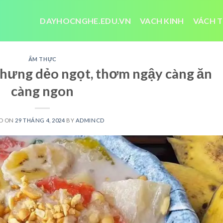
DAYHOCNGHE.EDU.VN
VACH KINH
VÁCH T
ẨM THỰC
chưng dẻo ngọt, thơm ngậy càng ăn
càng ngon
D ON
29 THÁNG 4, 2024
BY
ADMINCD