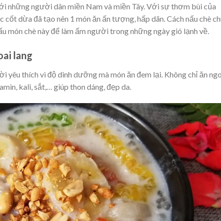
với những người dân miền Nam và miền Tây
. Với sự
thơm bùi của
c cốt dừa
đã tạo nên 1 món ăn ấn tượng, hấp dãn. Cách nấu chè ch
nấu món chè này để làm ấm người trong những ngày gió lạnh về.
oai lang
i yêu thích vì độ dinh dưỡng mà món ăn đem lại. Không chỉ ăn ng
amin, kali, sắt
,… giúp thon dáng, đẹp da.