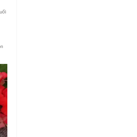
uối
on