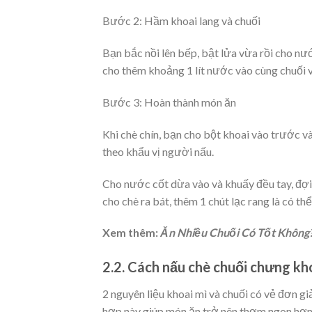
Bước 2: Hầm khoai lang và chuối
Bạn bắc nồi lên bếp, bật lửa vừa rồi cho n
cho thêm khoảng 1 lít nước vào cùng chuối v
Bước 3: Hoàn thành món ăn
Khi chè chín, bạn cho bột khoai vào trước v
theo khẩu vị người nấu.
Cho nước cốt dừa vào và
khuấy đều tay, đợi 
cho chè ra bát, thêm 1 chút lạc rang là có t
Xem thêm:
Ăn Nhiều Chuối Có Tốt Khôn
2.2. Cách nấu chè chuối chưng kh
2 nguyên liệu khoai mì và chuối có vẻ đơn g
hợp này giúp món ăn trở nên
thơm ngon hơn