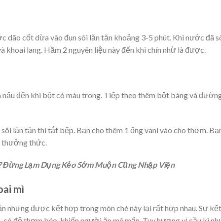
ước dão cốt dừa vào
đun sôi lăn tăn khoảng 3-5 phút
. Khi nước đã sô
à khoai lang. Hầm 2 nguyên liệu này đến khi chín nhừ là được.
à
nấu đến khi bột có màu trong
. Tiếp theo thêm bột báng và đườn
sôi lăn tăn thì tắt bếp
. Bạn cho thêm 1 ống vani vào cho thơm. Bạ
hể thưởng thức.
g? Đừng Lạm Dụng Kẻo Sớm Muộn Cũng Nhập Viện
oai mì
iản nhưng được kết hợp trong món chè này lại rất hợp nhau. Sự kế
, có độ thơm béo
, khiến người ăn mê mẩn. Tuy hương vị cầu kì n