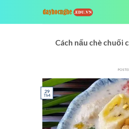
Skip
to
content
Cách nấu chè chuối 
POSTE
29
Th4