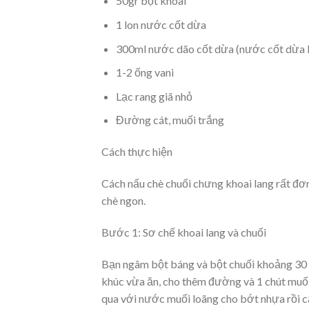
50gr bột khoai
1 lon nước cốt dừa
300ml nước dão cốt dừa (nước cốt dừa l
1-2 ống vani
Lạc rang giã nhỏ
Đường cát, muối trắng
Cách thực hiện
Cách nấu chè chuối chưng khoai lang
rất đơ
chè ngon.
Bước 1: Sơ chế khoai lang và chuối
Bạn ngâm bột báng và bột chuối
khoảng 30 
khúc vừa ăn, cho thêm đường và 1 chút muố
qua với nước muối loãng cho bớt nhựa rồi c