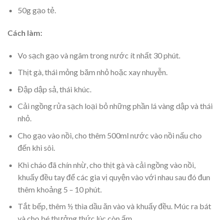
50g gạo tẻ.
Cách làm:
Vo sạch gạo và ngâm trong nước ít nhất 30 phút.
Thịt gà, thái mỏng băm nhỏ hoặc xay nhuyễn.
Đập dập sả, thái khúc.
Cải ngồng rửa sạch loại bỏ những phần lá vàng dập và thái
nhỏ.
Cho gạo vào nồi, cho thêm 500ml nước vào nồi nấu cho
đến khi sôi.
Khi cháo đã chín nhừ, cho thịt gà và cải ngồng vào nồi,
khuấy đều tay để các gia vị quyện vào với nhau sau đó đun
thêm khoảng 5 – 10 phút.
Tắt bếp, thêm ½ thìa dầu ăn vào và khuấy đều. Múc ra bát
và cho bé thưởng thức lúc còn ấm.