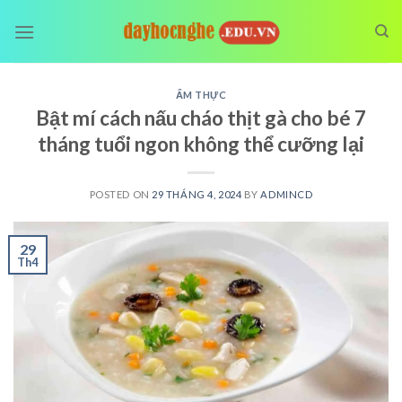
Skip
to
content
ẨM THỰC
Bật mí cách nấu cháo thịt gà cho bé 7
tháng tuổi ngon không thể cưỡng lại
POSTED ON
29 THÁNG 4, 2024
BY
ADMINCD
29
Th4