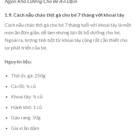
Ngon Khó Cưỡng Cho Bé Ăn Dặm
1.9. C
ách nấu cháo thịt gà cho bé 7 tháng với
khoai tây
Cách nấu cháo thịt gà cho bé 7 tháng tuổi với khoai tây là một
món ăn đơn giản, dễ làm nhưng lại rất bổ dưỡng cho bé.
Ngoài ra, lượng tinh bột từ khoai tây cũng rất cần thiết cho
sự phát triển của bé.
Nguyên liệu:
Thịt ức gà: 250g
Cà rốt: ½ củ
Khoai tây: ½ củ
Hành khô: 1 củ
Gạo rang: 50g
Gia vị ăn dặm