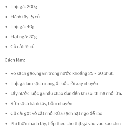
Thịt gà: 200g
Hành tây: ¼ củ
Thịt gà: 40g
Hạt ngô: 30g
Củ cải: ½ củ
Cách làm:
Vo sạch gạo, ngâm trong nước khoảng 25 – 30 phút.
Thịt gà làm sạch mang đi luộc rồi xay nhuyễn
Lấy nước luộc gà nấu cháo đun đến khi sôi thì hạ nhỏ lửa.
Rửa sạch hành tây, băm nhuyễn
Củ cải gọt vỏ cắt nhỏ. Rửa sạch hạt ngô để ráo
Phi thơm hành tây, tiếp theo cho thịt gà vào vào xào chín