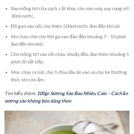
Rau mồng tơi rửa sạch, cắt khúc cho vào máy xay cùng với
30ml nước.
Đổ gạo vào nồi, cho thêm 500ml nước đun đến khi sôi.
Khi cháo chín cho thịt gà vào đảo đều khoảng 7 – 10 phút
đun đến khi nhừ.
Cho mồng tơi vào nồi cháo, khuấy đều, đun thêm khoảng 5
phút rồi tắt bếp.
Múc cháo ra bát, cho ½ thìa dầu ăn vào và cho bé thưởng
thức khi còn ấm.
Tìm hiểu thêm:
100gr Sương Sáo Bao Nhiêu Calo – Cách ăn
sương sáo không béo dáng thon