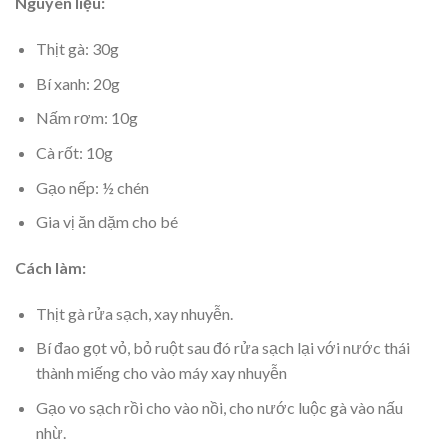
Nguyên liệu:
Thịt gà: 30g
Bí xanh: 20g
Nấm rơm: 10g
Cà rốt: 10g
Gạo nếp: ½ chén
Gia vị ăn dặm cho bé
Cách làm:
Thịt gà rửa sạch, xay nhuyễn.
Bí đao gọt vỏ, bỏ ruột sau đó rửa sạch lại với nước thái
thành miếng cho vào máy xay nhuyễn
Gạo vo sạch rồi cho vào nồi, cho nước luộc gà vào nấu
nhừ.