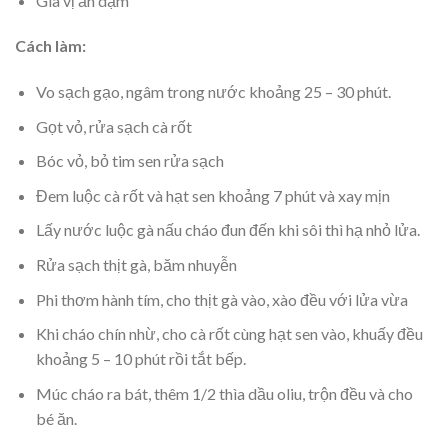
Gia vị ăn dặm
Cách làm:
Vo sạch gạo, ngâm trong nước khoảng 25 – 30 phút.
Gọt vỏ, rửa sạch cà rốt
Bóc vỏ, bỏ tim sen rửa sạch
Đem luộc cà rốt và hạt sen khoảng 7 phút và xay mịn
Lấy nước luộc gà nấu cháo đun đến khi sôi thì hạ nhỏ lửa.
Rửa sạch thịt gà, băm nhuyễn
Phi thơm hành tím, cho thịt gà vào, xào đều với lửa vừa
Khi cháo chín nhừ, cho cà rốt cùng hạt sen vào, khuấy đều
khoảng 5 – 10 phút rồi tắt bếp.
Múc cháo ra bát, thêm 1/2 thìa dầu oliu, trộn đều và cho
bé ăn.