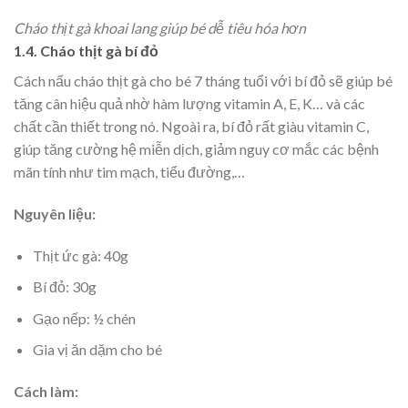
Cháo thịt gà khoai lang giúp bé dễ tiêu hóa hơn
1.4. Cháo thịt gà bí đỏ
Cách nấu cháo thịt gà cho bé 7 tháng tuổi với bí đỏ sẽ giúp bé
tăng cân hiệu quả nhờ hàm lượng vitamin A, E, K… và các
chất cần thiết trong nó. Ngoài ra, b
í đỏ rất giàu vitamin C,
giúp tăng cường hệ miễn dịch, giảm nguy cơ mắc các bệnh
mãn tính như tim mạch, tiểu đường,…
Nguyên liệu:
Thịt ức gà: 40g
Bí đỏ: 30g
Gạo nếp: ½ chén
Gia vị ăn dặm cho bé
Cách làm: