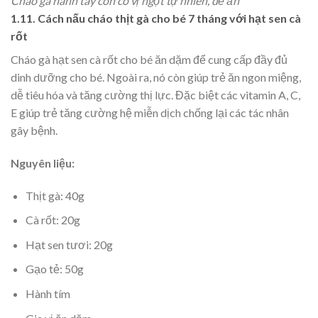
Cháo gà hành tây còn có vị ngọt tự nhiên, dễ ăn
1.11. C
ách nấu cháo thịt gà cho bé 7 tháng với
hạt sen cà
rốt
Cháo gà hạt sen cà rốt cho bé ăn dặm để cung cấp đầy đủ
dinh dưỡng cho bé. Ngoài ra, nó còn giúp trẻ ăn ngon miệng,
dễ tiêu hóa và tăng cường thị lực. Đặc biệt các vitamin A, C,
E giúp trẻ tăng cường hệ miễn dịch chống lại các tác nhân
gây bệnh.
Nguyên liệu:
Thịt gà: 40g
Cà rốt: 20g
Hạt sen tươi: 20g
Gạo tẻ: 50g
Hành tím