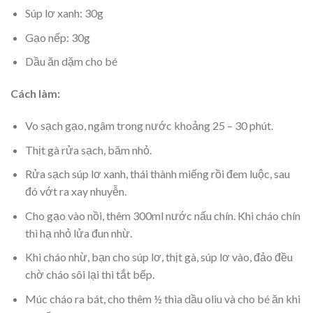
Súp lơ xanh: 30g
Gạo nếp: 30g
Dầu ăn dặm cho bé
Cách làm:
Vo sạch gạo, ngâm trong nước khoảng 25 – 30 phút.
Thịt gà rửa sạch, băm nhỏ.
Rửa sạch súp lơ xanh, thái thành miếng rồi đem luộc, sau
đó vớt ra xay nhuyễn.
Cho gạo vào nồi, thêm 300ml nước nấu chín. Khi cháo chín
thì hạ nhỏ lửa đun nhừ.
Khi cháo nhừ, bạn cho súp lơ, thịt gà, súp lơ vào, đảo đều
chờ cháo sôi lại thì tắt bếp.
Múc cháo ra bát, cho thêm ½ thìa dầu oliu và cho bé ăn khi