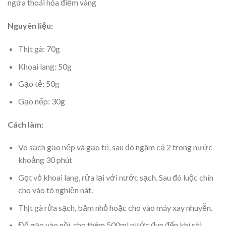
ngừa thoái hóa điểm vàng
Nguyên liệu:
Thịt gà: 70g
Khoai lang: 50g
Gạo tẻ: 50g
Gạo nếp: 30g
Cách làm:
Vo sạch gạo nếp và gạo tẻ, sau đó ngâm cả 2 trong nước
khoảng 30 phút
Gọt vỏ khoai lang, rửa lại với nước sạch. Sau đó luộc chín
cho vào tô nghiền nát.
Thịt gà rửa sạch, băm nhỏ hoặc cho vào máy xay nhuyễn.
Đổ gạo vào nồi, cho thêm 500ml nước đun đến khi sôi.