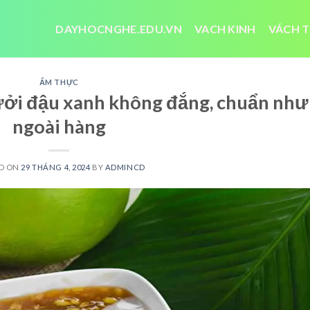
DAYHOCNGHE.EDU.VN
VACH KINH
VÁCH T
ẨM THỰC
ưởi đậu xanh không đắng, chuẩn như
ngoài hàng
D ON
29 THÁNG 4, 2024
BY
ADMINCD