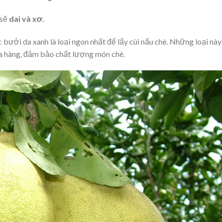
 sẽ
dai và xơ.
bưởi da xanh là loại ngon nhất để lấy cùi nấu chè. Những loại này
a hàng, đảm bảo chất lượng món chè.