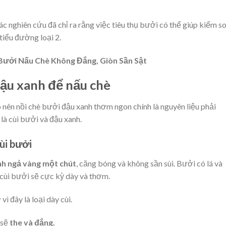
c nghiên cứu đã chỉ ra rằng việc tiêu thụ bưởi có thể giúp kiểm s
iểu đường loại 2.
Bưởi Nấu Chè Không Đắng, Giòn Sần Sật
đậu xanh để nấu chè
 nên nồi chè bưởi đậu xanh thơm ngon chính là nguyên liệu phải
là cùi bưởi và đậu xanh.
ùi bưởi
nh ngả vàng một chút
, căng bóng và không sần sùi. Bưởi có lá và
 cùi bưởi sẽ cực kỳ dày và thơm.
y
vì đây là loại dày cùi.
 sẽ
the và đắng.