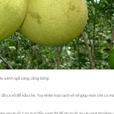
màu xanh ngả vàng, căng bóng
đã cà vỏ để nấu chè. Tuy nhiên loại sạch vỏ sẽ giúp món chè có m
 ngoài vỏ. Còn loại đậu xanh đã để lâu hoặc bị sâu mọt thường 