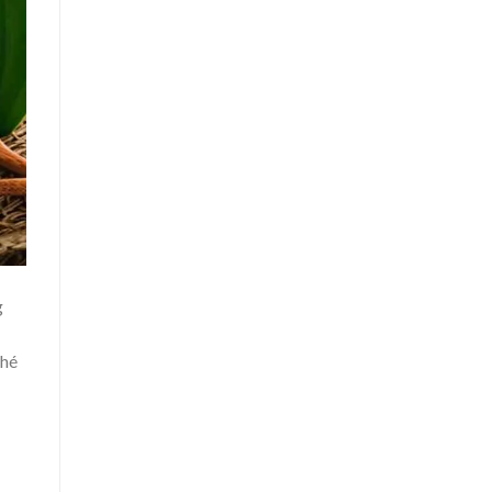
g
nhé