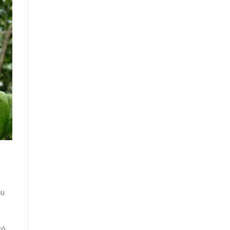
àu
có