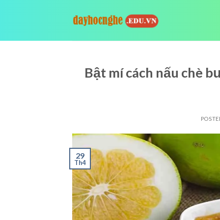
Skip
to
content
Bật mí cách nấu chè b
POSTE
29
Th4