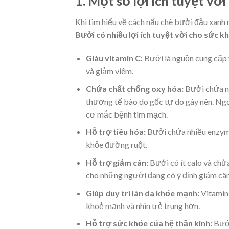
1. Một số lợi ích tuyệt vờ
Khi tìm hiểu về cách nấu chè bưởi đậu xanh
Bưởi có nhiều lợi ích tuyệt vời cho sức k
Giàu vitamin C:
Bưởi là nguồn cung cấp v
và giảm viêm.
Chứa chất chống oxy hóa:
Bưởi chứa nh
thương tế bào do gốc tự do gây nên. Ngoà
cơ mắc bệnh tim mạch.
Hỗ trợ tiêu hóa:
Bưởi chứa nhiều enzym t
khỏe đường ruột.
Hỗ trợ giảm cân:
Bưởi có ít calo và chứ
cho những người đang có ý định giảm cân
Giúp duy trì làn da khỏe mạnh:
Vitamin 
khoẻ mạnh và nhìn trẻ trung hơn.
Hỗ trợ sức khỏe của hệ thần kinh:
Bưởi