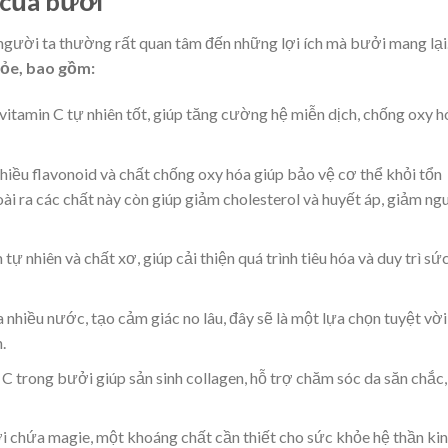
i của bưởi
 người ta thường rất quan tâm đến những lợi ích mà bưởi mang lại
hỏe, bao gồm:
itamin C tự nhiên tốt, giúp tăng cường hệ miễn dịch, chống oxy h
iều flavonoid và chất chống oxy hóa giúp bảo vệ cơ thể khỏi tổn
i ra các chất này còn giúp giảm cholesterol và huyết áp, giảm ng
ự nhiên và chất xơ, giúp cải thiện quá trình tiêu hóa và duy trì sứ
a nhiều nước, tạo cảm giác no lâu, đây sẽ là một lựa chọn tuyệt vời
.
C trong bưởi giúp sản sinh collagen, hỗ trợ chăm sóc da săn chắc,
 chứa magie, một khoáng chất cần thiết cho sức khỏe hệ thần ki