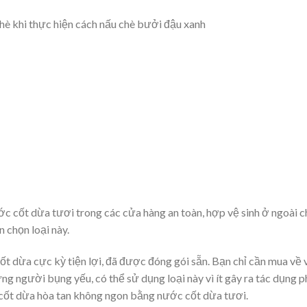
hè khi thực hiện cách nấu chè bưởi đậu xanh
c cốt dừa tươi trong các cửa hàng an toàn, hợp vệ sinh ở ngoài c
 chọn loại này.
t dừa cực kỳ tiện lợi, đã được đóng gói sẵn. Bạn chỉ cần mua về 
ững người bụng yếu, có thể sử dụng loại này vì ít gây ra tác dụng p
c cốt dừa hòa tan không ngon bằng nước cốt dừa tươi.