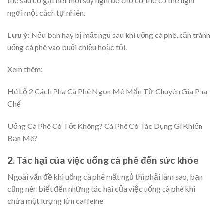
thể sau đó gạt hết mọi suy nghĩ để cho cơ thể có thể nghỉ
ngơi một cách tự nhiên.
Lưu ý
:
Nếu bạn hay bị mất ngủ sau khi uống cà phê, cần tránh
uống cà phê vào buổi chiều hoặc tối.
Xem thêm:
Hé Lộ 2 Cách Pha Cà Phê Ngon Mê Mẩn Từ Chuyên Gia Pha
Chế
Uống Cà Phê Có Tốt Không? Cà Phê Có Tác Dụng Gì Khiến
Bạn Mê?
2.
Tác hại của việc uống cà phê đến sức khỏe
Ngoài vấn đề khi uống cà phê mất ngủ thì phải làm sao, bạn
cũng nên biết đến những tác hại của việc uống cà phê khi
chứa một lượng lớn c
affeine