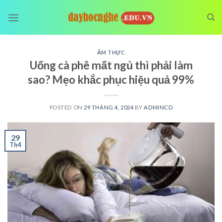
Skip
to
content
ẨM THỰC
Uống cà phê mất ngủ thì phải làm
sao? Mẹo khắc phục hiệu quả 99%
POSTED ON
29 THÁNG 4, 2024
BY
ADMINCD
29
Th4