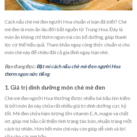
Cách nấu chè mè đen người Hoa chuẩn vị bạn đã biết? Chè
mè đen là món ăn lâu đời bắt nguồn từ Trung Hoa. Đây là
món ăn không chỉ thơm ngon mà còn bổ dưỡng, giúp thanh
lọc cơ thể hiệu quả. Tham khảo ngay công thức chuẩn vị cho
món chè này để chiêu đãi cả gia đình ngay bạn nhé.
Bạn đang đọc:
Bật mí cách nấu chè mè đen người Hoa
thơm ngon nức tiếng
1. Giá trị dinh dưỡng món chè mè đen
Chè mè đen người Hoa thường được nhiều bà bầu tìm kiếm
là bởi món ăn này chứa rất nhiều giá trị dinh dưỡng cực kỳ
tốt. Mè đen chứa hàm lượng lớn vitamin E, A, magie và chất
xơ, giúp mẹ bầu cải thiện tình trạng táo bón, nhuận tràng một
cách tự nhiên. Hơn hết món chè này còn giúp dễ sinh và lợi
sữa cho các mẹ bầu.