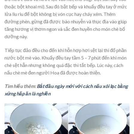
(hoặc bột khoai mì). Sau đó bật bếp và khuấy đều tay ở mức
lửa liu riu để bột không bị vón cục hay cháy xém. Thêm
đường phèn, gừng đã được bào nhuyễn và thục địa vào giúp
tăng hương vị thơm ngon và sắc đen huyền cho món chè bổ
dưỡng này.
Tiếp tục đảo đều cho đến khi hỗn hợp hơi sệt lại thì đổ phần
nước bột mè vào. Khuấy đều tay tầm 5 – 7 phút đến khi món
chè sệt hẳn nhưng không quá đặc thì tắt bếp. Lúc này,
cách
nấu chè mè đen người Hoa đã được hoàn thiện.
Tìm hiểu thêm:
Bắt đầu ngày mới với cách nấu xôi lạc bằng
xửng hấp ăn là nghiền