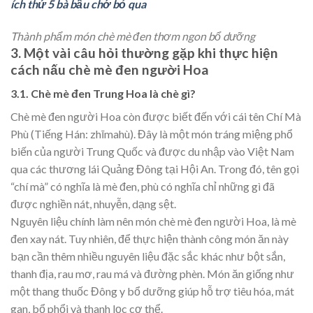
ích thứ 5 bà bầu chớ bỏ qua
Thành phẩm món chè mè đen thơm ngon bổ dưỡng
3. Một vài câu hỏi thường gặp khi thực hiện
cách nấu chè mè đen người Hoa
3.1. Chè mè đen Trung Hoa là chè gì?
Chè mè đen người Hoa còn được biết đến với cái tên Chí Mà
Phù (Tiếng Hán: zhīmahù). Đây là một món tráng miệng phổ
biến của người Trung Quốc và được du nhập vào Việt Nam
qua các thương lái Quảng Đông tại Hội An. Trong đó, tên gọi
“chí mà” có nghĩa là mè đen, phù có nghĩa chỉ những gì đã
được nghiền nát, nhuyễn, dạng sệt.
Nguyên liệu chính làm nên món chè mè đen người Hoa, là mè
đen xay nát. Tuy nhiên, để thực hiện thành công món ăn này
bạn cần thêm nhiều nguyên liệu đặc sắc khác như bột sắn,
thanh địa, rau mơ, rau má và đường phèn. Món ăn giống như
một thang thuốc Đông y bổ dưỡng giúp hỗ trợ tiêu hóa, mát
gan, bổ phổi và thanh lọc cơ thể.