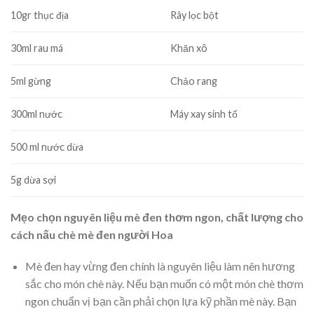
10gr thục địa
Rây lọc bột
30ml rau má
Khăn xô
5ml gừng
Chảo rang
300ml nước
Máy xay sinh tố
500 ml nước dừa
5g dừa sợi
Mẹo chọn nguyên liệu mè đen thơm ngon, chất lượng cho
cách nấu chè mè đen người Hoa
Mè đen hay vừng đen chính là nguyên liệu làm nên hương
sắc cho món chè này. Nếu bạn muốn có một món chè thơm
ngon chuẩn vị bạn cần phải chọn lựa kỹ phần mè này. Bạn