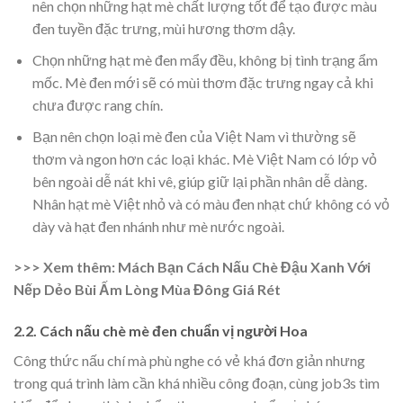
nên chọn những hạt mè chất lượng tốt để tạo được màu
đen tuyền đặc trưng, mùi hương thơm dậy.
Chọn những hạt mè đen mẩy đều, không bị tình trạng ẩm
mốc. Mè đen mới sẽ có mùi thơm đặc trưng ngay cả khi
chưa được rang chín.
Bạn nên chọn loại mè đen của Việt Nam vì thường sẽ
thơm và ngon hơn các loại khác. Mè Việt Nam có lớp vỏ
bên ngoài dễ nát khi vê, giúp giữ lại phần nhân dễ dàng.
Nhân hạt mè Việt nhỏ và có màu đen nhạt chứ không có vỏ
dày và hạt đen nhánh như mè nước ngoài.
>>> Xem thêm: Mách Bạn Cách Nấu Chè Đậu Xanh Với
Nếp Dẻo Bùi Ấm Lòng Mùa Đông Giá Rét
2.2. Cách nấu chè mè đen chuẩn vị người Hoa
Công thức nấu chí mà phù nghe có vẻ khá đơn giản nhưng
trong quá trình làm cần khá nhiều công đoạn, cùng job3s tìm