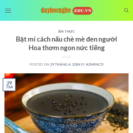
Skip
to
content
ẨM THỰC
Bật mí cách nấu chè mè đen người
Hoa thơm ngon nức tiếng
POSTED ON
29 THÁNG 4, 2024
BY
ADMINCD
29
Th4