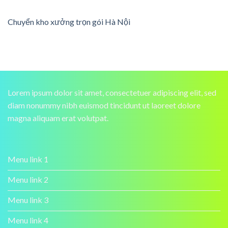
Chuyển kho xưởng trọn gói Hà Nội
Lorem ipsum dolor sit amet, consectetuer adipiscing elit, sed
diam nonummy nibh euismod tincidunt ut laoreet dolore
magna aliquam erat volutpat.
Menu link 1
Menu link 2
Menu link 3
Menu link 4