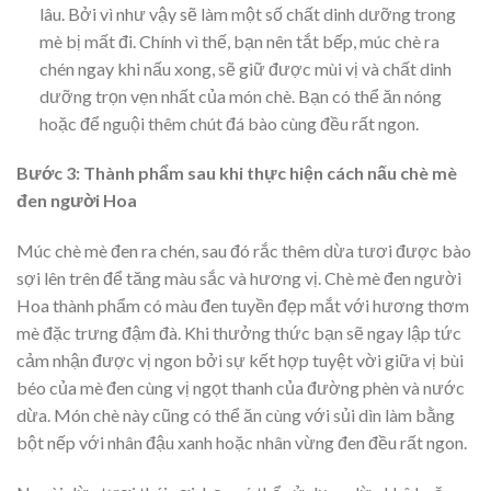
lâu. Bởi vì như vậy sẽ làm một số chất dinh dưỡng trong
mè bị mất đi. Chính vì thế, bạn nên tắt bếp, múc chè ra
chén ngay khi nấu xong, sẽ giữ được mùi vị và chất dinh
dưỡng trọn vẹn nhất của món chè. Bạn có thể ăn nóng
hoặc để nguội thêm chút đá bào cùng đều rất ngon.
Bước 3: Thành phẩm sau khi thực hiện cách nấu chè mè
đen người Hoa
Múc chè mè đen ra chén, sau đó rắc thêm dừa tươi được bào
sợi lên trên để tăng màu sắc và hương vị. Chè mè đen người
Hoa thành phẩm có màu đen tuyền đẹp mắt với hương thơm
mè đặc trưng đậm đà. Khi thưởng thức bạn sẽ ngay lập tức
cảm nhận được vị ngon bởi sự kết hợp tuyệt vời giữa vị bùi
béo của mè đen cùng vị ngọt thanh của đường phèn và nước
dừa. Món chè này cũng có thể ăn cùng với sủi dìn làm bằng
bột nếp với nhân đậu xanh hoặc nhân vừng đen đều rất ngon.