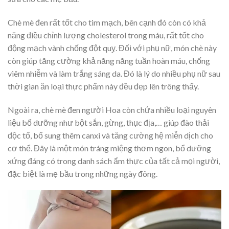
Chè mè đen rất tốt cho tim mạch, bên cạnh đó còn có khả
năng điều chỉnh lượng cholesterol trong máu, rất tốt cho
động mạch vành chống đột quỵ. Đối với phụ nữ, món chè này
còn giúp tăng cường khả năng năng tuần hoàn máu, chống
viêm nhiễm và làm trắng sáng da. Đó là lý do nhiều phụ nữ sau
thời gian ăn loại thực phẩm này đều đẹp lên trông thấy.
Ngoài ra, chè mè đen người Hoa còn chứa nhiều loại nguyên
liệu bổ dưỡng như bột sắn, gừng, thục địa,… giúp đào thải
độc tố, bổ sung thêm canxi và tăng cường hệ miễn dịch cho
cơ thể. Đây là một món tráng miệng thơm ngon, bổ dưỡng
xứng đáng có trong danh sách ẩm thực của tất cả mọi người,
đặc biệt là mẹ bầu trong những ngày đông.