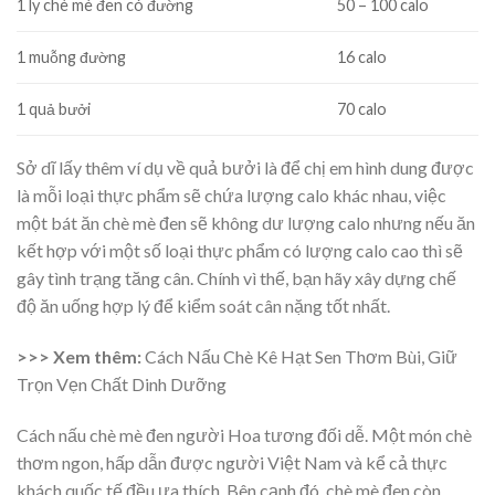
1 ly chè mè đen có đường
50 – 100 calo
1 muỗng đường
16 calo
1 quả bưởi
70 calo
Sở dĩ lấy thêm ví dụ về quả bưởi là để chị em hình dung được
là mỗi loại thực phẩm sẽ chứa lượng calo khác nhau, việc
một bát ăn chè mè đen sẽ không dư lượng calo nhưng nếu ăn
kết hợp với một số loại thực phẩm có lượng calo cao thì sẽ
gây tình trạng tăng cân. Chính vì thế, bạn hãy xây dựng chế
độ ăn uống hợp lý để kiểm soát cân nặng tốt nhất.
>>> Xem thêm:
Cách Nấu Chè Kê Hạt Sen Thơm Bùi, Giữ
Trọn Vẹn Chất Dinh Dưỡng
C
ách nấu chè mè đen người Hoa tương đối dễ. Một món chè
thơm ngon, hấp dẫn được người Việt Nam và kể cả thực
khách quốc tế đều ưa thích. Bên cạnh đó, chè mè đen còn