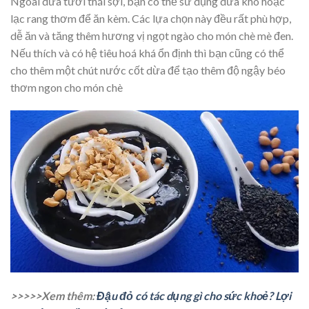
Ngoài dừa tươi thái sợi, bạn có thể sử dụng dừa khô hoặc
lạc rang thơm để ăn kèm. Các lựa chọn này đều rất phù hợp,
dễ ăn và tăng thêm hương vị ngọt ngào cho món chè mè đen.
Nếu thích và có hệ tiêu hoá khá ổn định thì bạn cũng có thể
cho thêm một chút nước cốt dừa để tạo thêm độ ngậy béo
thơm ngon cho món chè
>>>>>Xem thêm:
Đậu đỏ có tác dụng gì cho sức khoẻ? Lợi