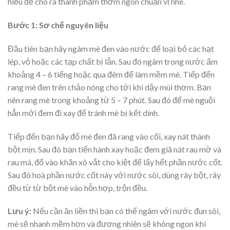
hiểu để cho ra thành phẩm thơm ngon chuẩn vị nhé.
Bước 1: Sơ chế nguyên liệu
Đầu tiên bạn hãy ngâm mè đen vào nước để loại bỏ các hạt
lép, vỏ hoặc các tạp chất bị lẫn. Sau đó ngâm trong nước ấm
khoảng 4 – 6 tiếng hoặc qua đêm để làm mềm mè. Tiếp đến
rang mè đen trên chảo nóng cho tới khi dậy mùi thơm. Bạn
nên rang mè trong khoảng từ 5 – 7 phút. Sau đó để mè nguội
hẳn mới đem đi xay để tránh mè bị kết dính.
Tiếp đến bạn hãy đổ mè đen đã rang vào cối, xay nát thành
bột mịn. Sau đó bạn tiến hành xay hoặc đem giã nát rau mờ và
rau má, đổ vào khăn xô vắt cho kiệt để lấy hết phần nước cốt.
Sau đó hoà phần nước cốt này với nước sôi, dùng rây bột, rây
đều từ từ bột mè vào hỗn hợp, trộn đều.
Lưu ý:
Nếu cần ăn liền thì bạn có thể ngâm với nước đun sôi,
mè sẽ nhanh mềm hơn và đương nhiên sẽ không ngon khi