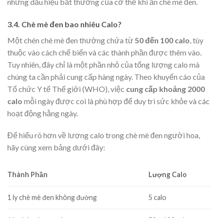
những dấu hiệu bất thường của cơ thể khi ăn chè mè đen.
3.4. Chè mè đen bao nhiêu Calo?
Một chén chè mè đen thường chứa từ
50 đến 100 calo
, tùy
thuộc vào cách chế biến và các thành phần được thêm vào.
Tuy nhiên, đây chỉ là một phần nhỏ của tổng lượng calo mà
chúng ta cần phải cung cấp hàng ngày. Theo khuyến cáo của
Tổ chức Y tế Thế giới (WHO), việc
cung cấp khoảng 2000
calo
mỗi ngày được coi là phù hợp để duy trì sức khỏe và các
hoạt động hằng ngày.
Để hiểu rõ hơn về lượng calo trong chè mè đen người hoa,
hãy cùng xem bảng dưới đây:
Thành Phần
Lượng Calo
1 ly chè mè đen không đường
5 calo