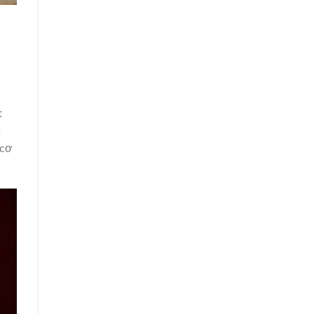
t
g
 cơ