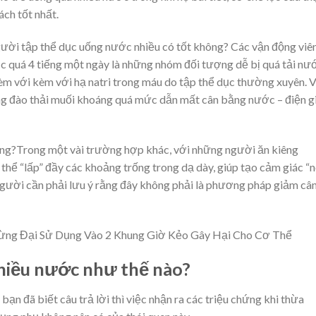
ách tốt nhất.
ười tập thể dục u
ống nước nhiều có tốt không?
Các vận động viê
 quá 4 tiếng một ngày là những nhóm đối tượng dễ bị quá tải nư
èm với kèm với hạ natri trong máu do tập thể dục thường xuyên. 
ng đào thải muối khoáng quá mức dẫn mất cân bằng nước – điện g
ông?
Trong một vài trường hợp khác, với những người ăn kiêng
hể “lấp” đầy các khoảng trống trong dạ dày, giúp tạo cảm giác “
 người cần phải lưu ý rằng đây không phải là phương pháp giảm câ
ừng Đại Sử Dụng Vào 2 Khung Giờ Kẻo Gây Hại Cho Cơ Thể
nhiều nước như thế nào?
ạn đã biết câu trả lời thì việc nhận ra các triệu chứng khi thừa