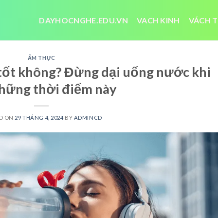
DAYHOCNGHE.EDU.VN
VACH KINH
VÁCH T
ẨM THỰC
tốt không? Đừng dại uống nước khi
hững thời điểm này
D ON
29 THÁNG 4, 2024
BY
ADMINCD