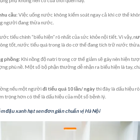
ng phụ không nên có của thói quen này.
nhu cầu
:
Việc uống nước không kiểm soát ngay cả khi cơ thể khô
ng người đang thừa nước.
ớc tiểu chính “biểu hiện” rõ nhất của sức khỏe nội tiết. Vì vậy, n
ư
ng tốt, nước tiểu quá trong là do cơ thể đang tích trữ nước thừa
ng phồng:
Khi nồng độ natri trong cơ thể giảm sẽ gây nên hiện tư
ng phù nề. Một số bộ phận thường dễ nhận ra biểu hiện là tay, ch
ờng nếu một người
đi tiểu quá 10 lần/ ngày
thì đây là dấu hiệu rõ
m trọng hơn có thể là dấu hiệu của một số bệnh lý.
ốm đậu xanh hạt sen đơn giản chuẩn vị Hà Nội