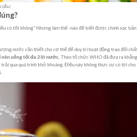
 cầu:
đúng?
iều
có tốt không” Nhưng làm thế -nào để biết được chính xác bản
lượng nước cần thiết cho cơ thể để duy trì hoạt động trao đổi chấ
ỉ nên uống tối đa 2 lít nước.
Theo tổ chức WHO đã đưa ra khẳn
ã trải qua quá trình khử khoáng. Điều này không thực sự có lợi cho
.