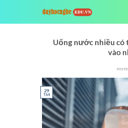
Skip
to
content
Uống nước nhiều có 
vào n
POSTE
29
Th4