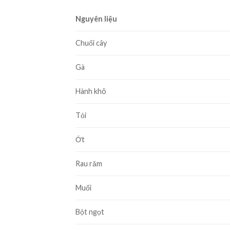
Nguyên liệu
Chuối cây
Gà
Hành khô
Tỏi
Ớt
Rau răm
Muối
Bột ngọt