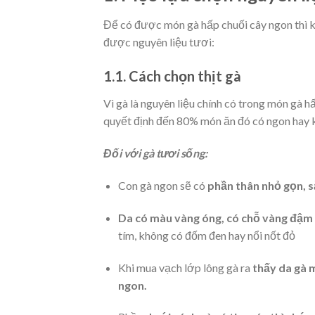
Để có được món gà hấp chuối cây ngon thì kh
được nguyên liệu tươi:
1.1. Cách chọn thịt gà
Vì gà là nguyên liệu chính có trong món gà h
quyết định đến 80% món ăn đó có ngon hay k
Đối với gà tươi sống:
Con gà ngon sẽ có
phần thân nhỏ gọn, s
Da có màu vàng óng, có chỗ vàng đậm 
tím, không có đốm đen hay nổi nốt đỏ
Khi mua vạch lớp lông gà ra
thấy da gà 
ngon.