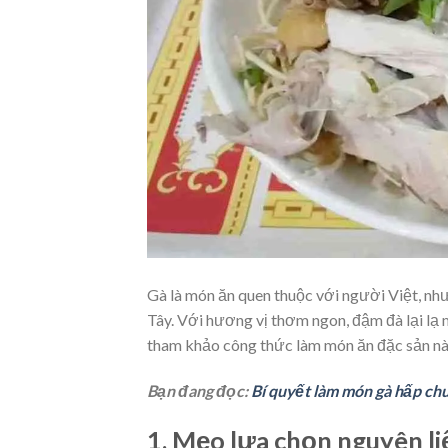
Gà là món ăn quen thuộc với người Việt, nh
Tây. Với hương vị thơm ngon, đậm đà lại lạ
tham khảo công thức làm món ăn đặc sản này
Bạn đang đọc:
Bí quyết làm món gà hấp chu
1. Mẹo lựa chọn nguyên li