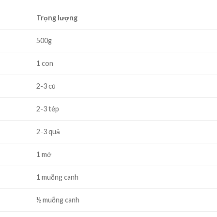
Trọng lượng
500g
1 con
2-3 củ
2-3 tép
2-3 quả
1 mớ
1 muỗng canh
½ muỗng canh