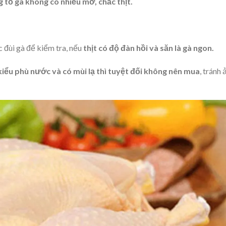
 tỏ gà không có nhiều mỡ, chắc thịt.
 đùi gà để kiểm tra, nếu
thịt có độ đàn hồi và săn là gà ngon.
 kiểu phù nước và có mùi lạ thì tuyệt đối không nên mua
, tránh 