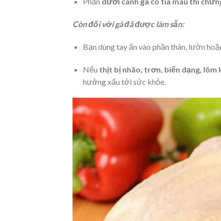
Phần
dưới cánh gà có tia máu thì chứng
Còn đối với gà đã được làm sẵn:
Bạn dùng tay ấn vào phần thân, lườn hoặc
Nếu
thịt bị nhão, trơn, biến dạng, lõm
hưởng xấu tới sức khỏe.