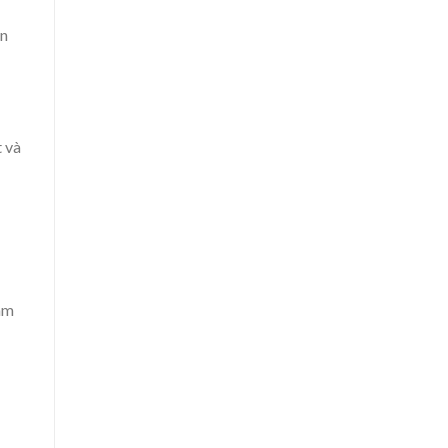
ọn
t và
âm