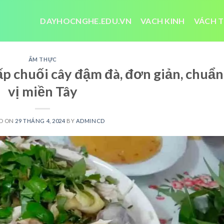
DAYHOCNGHE.EDU.VN
VACH KINH
VÁCH T
ẨM THỰC
ấp chuối cây đậm đà, đơn giản, chuẩn
vị miền Tây
D ON
29 THÁNG 4, 2024
BY
ADMINCD