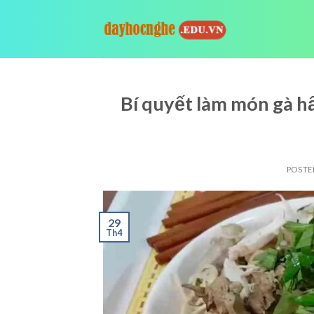
Skip
to
content
Bí quyết làm món gà h
POSTE
29
Th4