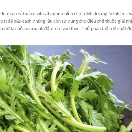
ác loại rau cải nấu canh rất ngon, nhiều chất dinh dưỡng. Vì nhiều ch
oài để nấu canh, nhúng lẩu còn sử dụng cho điều chế thuốc giải nhi
t như lá nhỏ, màu xanh đậm, ôm vào thân. Thứ phân biệt dễ nhất đó