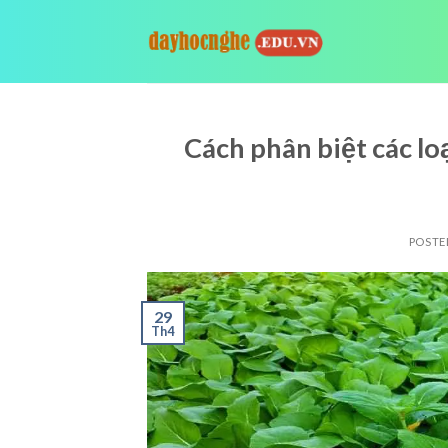
Skip
to
content
Cách phân biệt các lo
POSTE
29
Th4