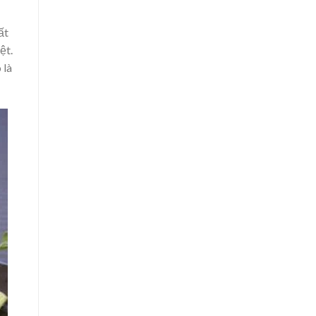
ất
ệt.
 là