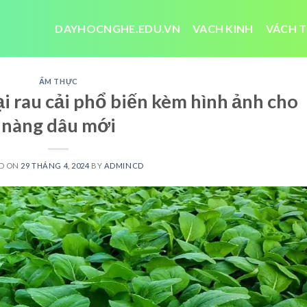
DAYHOCNGHE.EDU.VN
VACH KINH
VÁCH T
ẨM THỰC
ại rau cải phổ biến kèm hình ảnh cho
nàng dâu mới
D ON
29 THÁNG 4, 2024
BY
ADMINCD