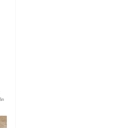
g
oăn