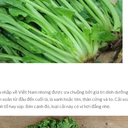
i du nhập về Việt Nam nhưng được ưa chuộng bởi giá trị dinh dưỡn
ền xoăn từ đầu đến cuối lá, lá xanh hoặc tím, thân cứng và to. Cải x
tố hay súp. Bên cạnh đó, loại cải này có vị hơi đắng nhẹ.