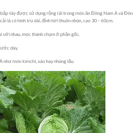
 cải bắp tây được sử dụng rộng rãi trong món ăn Đông Nam Á và Đô
cải là có hình trụ dài, đỉnh hơi thuôn nhọn, cao 30 – 60cm.
lại với nhau, mọc thành chụm ở phần gốc.
hước dày.
 như món kimchi, xào hay nhúng lẩu.