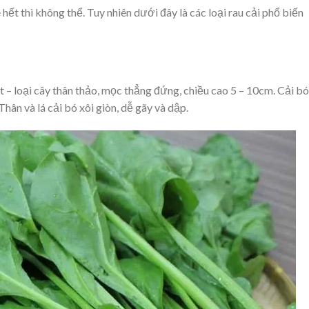
ê hết thì không thể. Tuy nhiên dưới đây là các loại rau cải phổ biến
vịt – loại cây thân thảo, mọc thẳng đứng, chiều cao 5 – 10cm. Cải bó
 Thân và lá cải bó xôi giòn, dễ gãy và dập.