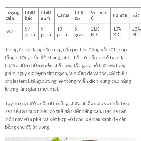
Lượng
Chất
Chất
Chất
Vitamin
Carbs
Folate
Sắt
calo
béo
đạm
xơ
C
57
5
13
5
11%
10%
22
552
gram
gram
gram
gram
RDI
RDI
RDI
Trong đó, gà là nguồn cung cấp protein động vật tốt, giúp
tăng cường sức đề kháng, phục hồi cơ bắp và tế bào da.
Nước dừa chứa nhiều chất béo tốt, giúp hỗ trợ tiêu hóa,
giảm nguy cơ bệnh tim mạch, làm đẹp da và tóc, cải thiện
cholesterol, tăng cường hệ thống miễn dịch, cung cấp năng
lượng làm giảm mệt mỏi.
Tuy nhiên, nước cốt dừa cũng chứa nhiều calo và chất béo,
nên nếu ăn quá nhiều có thể dẫn đến tăng cân. Bạn nên ăn
món này vừa phải và kết hợp với các loại rau xanh để cân
bằng chế độ ăn uống.