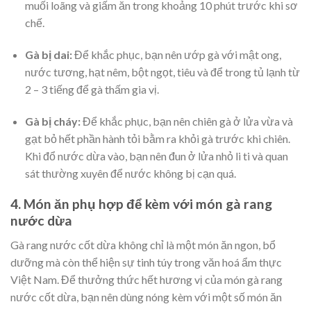
muối loãng và giấm ăn trong khoảng 10 phút trước khi sơ
chế.
Gà bị dai:
Để khắc phục, bạn nên ướp gà với mật ong,
nước tương, hạt nêm, bột ngọt, tiêu và để trong tủ lạnh từ
2 – 3 tiếng để gà thấm gia vị.
Gà bị cháy:
Để khắc phục, bạn nên chiên gà ở lửa vừa và
gạt bỏ hết phần hành tỏi bằm ra khỏi gà trước khi chiên.
Khi đổ nước dừa vào, bạn nên đun ở lửa nhỏ li ti và quan
sát thường xuyên để nước không bị cạn quá.
4. Món ăn phụ hợp để kèm với món gà rang
nước dừa
Gà rang nước cốt dừa không chỉ là một món ăn ngon, bổ
dưỡng mà còn thể hiện sự tinh túy trong văn hoá ẩm thực
Việt Nam. Để thưởng thức hết hương vị của món gà rang
nước cốt dừa, bạn nên dùng nóng kèm với một số món ăn