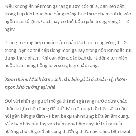
Nếu không ăn hết món gà rang nước cốt dừa, bạn nên cất
trong hộp kín hoặc bọc bằng màng bọc thực phẩm rồi để vào
ngăn mát tủ lạnh. Cách này có thể bảo quản trong vòng 2 – 3
ngày.
Trong trường hợp muốn bảo quản lâu hơn trong vòng 1 – 2
tháng, bạn có thể cấp đông món gà này trong hộp kín hoặc túi
đựng thực phẩm. Khi cần dùng, các bạn để rã đông tự nhiên
hoặc hâm nóng bằng lò vi sóng hay chảo rang.
Xem thêm:
Mách bạn cách nấu bún gà lá é chuẩn vị, thơm
ngon khó cưỡng tại nhà
Đối với những người mê gà thì món
gà rang nước dừa
chắc
chắn là lựa chọn đáng để thử. Món ăn này hứa hẹn sẽ là cầu
nối gắn kết gia đình và bạn bè quanh những bữa ăn ấm cúng.
Vậy bạn hãy bắt tay vào bếp ngay hôm nay để trổ tài nấu
nướng cho cả gia đình cùng thưởng thức nhé. Chúc bạn thành