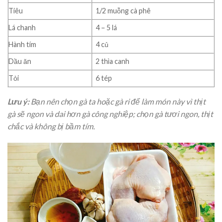
Tiêu
1/2 muỗng cà phê
Lá chanh
4 – 5 lá
Hành tím
4 củ
Dầu ăn
2 thìa canh
Tỏi
6 tép
Lưu ý:
Bạn nên chọn gà ta hoặc gà ri để làm món này vì thịt
gà sẽ ngon và dai hơn gà công nghiệp; chọn gà tươi ngon, thịt
chắc và không bị bầm tím.