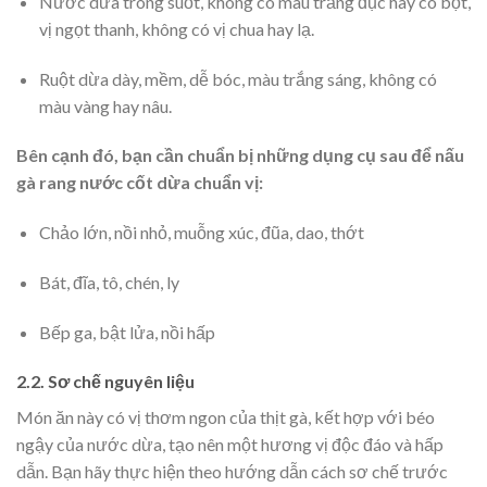
Nước dừa trong suốt, không có màu trắng đục hay có bọt,
vị ngọt thanh, không có vị chua hay lạ.
Ruột dừa dày, mềm, dễ bóc, màu trắng sáng, không có
màu vàng hay nâu.
Bên cạnh đó, bạn cần chuẩn bị những dụng cụ sau để nấu
gà rang nước cốt dừa chuẩn vị:
Chảo lớn, nồi nhỏ, muỗng xúc, đũa, dao, thớt
Bát, đĩa, tô, chén, ly
Bếp ga, bật lửa, nồi hấp
2.2. Sơ chế nguyên liệu
Món ăn này có vị thơm ngon của thịt gà, kết hợp với béo
ngậy của nước dừa, tạo nên một hương vị độc đáo và hấp
dẫn. Bạn hãy thực hiện theo hướng dẫn cách sơ chế trước