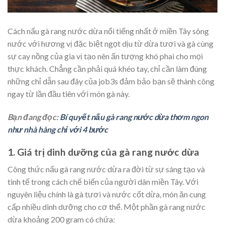
Cách nấu gà rang nước dừa nổi tiếng nhất ở miền Tây sông
nước với hương vị đặc biệt ngọt dịu từ dừa tươi và gà cùng
sự cay nồng của gia vị tạo nên ấn tượng khó phai cho mọi
thực khách. Chẳng cần phải quá khéo tay, chỉ cần làm đúng
những chỉ dẫn sau đây của job3s đảm bảo bạn sẽ thành công
ngay từ lần đầu tiên với món gà này.
Bạn đang đọc:
Bí quyết nấu gà rang nước dừa thơm ngon
như nhà hàng chỉ với 4 bước
1. Giá trị dinh dưỡng của gà rang nước dừa
Công thức nấu gà rang nước dừa ra đời từ sự sáng tạo và
tinh tế trong cách chế biến của người dân miền Tây. Với
nguyên liệu chính là gà tươi và nước cốt dừa, món ăn cung
cấp nhiều dinh dưỡng cho cơ thể. Một phần gà rang nước
dừa khoảng 200 gram có chứa: