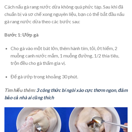
Cách nấu gà rang nước dừa không quá phức tạp. Sau khi đã
chuẩn bị và sơ chế xong nguyên liệu, bạn có thể bắt đầu nấu
gà rang nước dừa theo các bước sau:
Bước 1: Ướp gà
Cho gà vào một bát lớn, thêm hành tím, tỏi, ớt hiểm, 2
muỗng canh nước mắm, 1 muỗng đường, 1/2 thìa tiêu,
trộn đều cho gà thấm gia vị.
Để gà ướp trong khoảng 30 phút.
Tìm hiểu thêm:
3 công thức bí ngòi xào cực thơm ngon, đảm
bảo cả nhà ai cũng thích