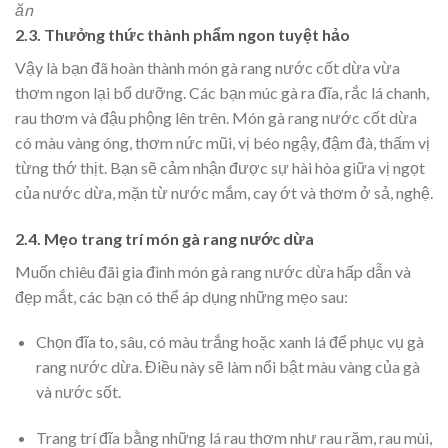
ăn
2.3. Thưởng thức thành phẩm ngon tuyệt hảo
Vậy là bạn đã hoàn thành món gà rang nước cốt dừa vừa
thơm ngon lại bổ dưỡng. Các bạn m
úc gà ra đĩa, rắc lá chanh,
rau thơm và đậu phộng lên trên.
Món gà rang nước cốt dừa
có màu vàng óng, thơm nức mũi, vị béo ngậy, đậm đà, thấm vị
từng thớ thịt. Bạn sẽ cảm nhận được sự hài hòa giữa vị ngọt
của nước dừa, mặn từ nước mắm, cay ớt và thơm ở sả, nghệ.
2.4. Mẹo trang trí món gà rang nước dừa
Muốn chiêu đãi gia đình món gà rang nước dừa hấp dẫn và
đẹp mắt, các bạn có thể áp dụng những mẹo sau:
Chọn đĩa to, sâu, có màu trắng hoặc xanh lá để phục vụ gà
rang nước dừa. Điều này sẽ làm nổi bật màu vàng của gà
và nước sốt.
Trang trí đĩa bằng những lá rau thơm như rau răm, rau mùi,