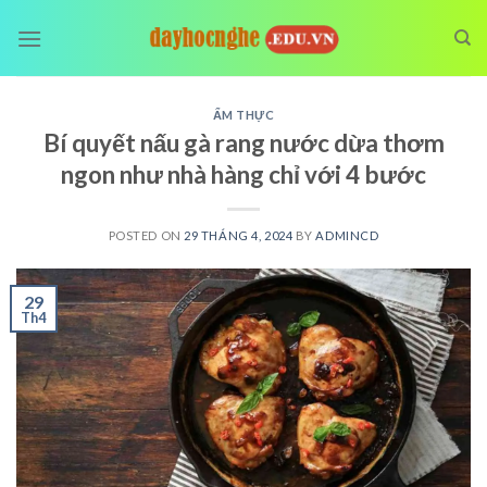
Skip
to
content
ẨM THỰC
Bí quyết nấu gà rang nước dừa thơm
ngon như nhà hàng chỉ với 4 bước
POSTED ON
29 THÁNG 4, 2024
BY
ADMINCD
29
Th4