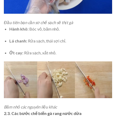
Đầu tiên bạn cần sơ chế sạch sẽ thịt gà
Hành khô:
Bóc vỏ, băm nhỏ.
Lá chanh:
Rửa sạch, thái sợi chỉ.
Ớt cay:
Rửa sạch, xắt nhỏ.
Băm nhỏ các nguyên liệu khác
2.3. Các bước chế biến gà rang nước dừa