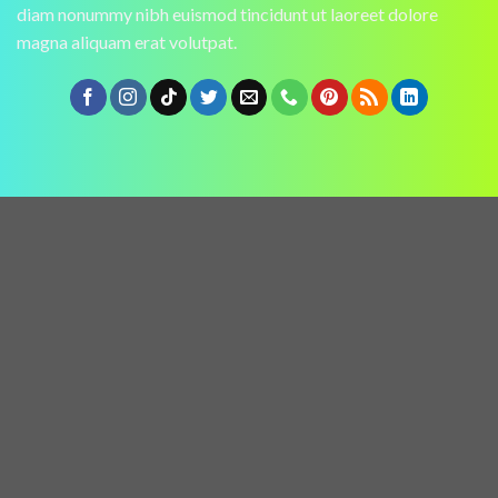
diam nonummy nibh euismod tincidunt ut laoreet dolore
magna aliquam erat volutpat.