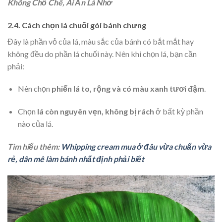
Không Chỗ Chê, Ai Ăn Là Nhớ
2.4. Cách chọn lá chuối gói bánh chưng
Đây là phần vỏ của lá, màu sắc của bánh có bắt mắt hay
không đều do phần lá chuối này. Nên khi chọn lá, bạn cần
phải:
Nên chọn
phiến lá to, rộng và có màu xanh tươi đậm
.
Chọn
lá còn nguyên vẹn, không bị rách
ở bất kỳ phần
nào của lá.
Tìm hiểu thêm:
Whipping cream mua ở đâu vừa chuẩn vừa
rẻ, dân mê làm bánh nhất định phải biết