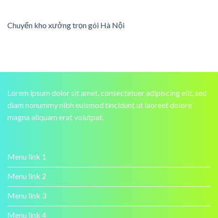
Chuyển kho xưởng trọn gói Hà Nội
Lorem ipsum dolor sit amet, consectetuer adipiscing elit, sed
diam nonummy nibh euismod tincidunt ut laoreet dolore
magna aliquam erat volutpat.
Menu link 1
Menu link 2
Menu link 3
Menu link 4