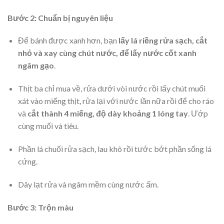
Bước 2: Chuẩn bị nguyên liệu
Để bánh được xanh hơn, bạn
lấy lá riềng rửa sạch, cắt
nhỏ và xay cùng chút nước, để lấy nước cốt xanh
ngâm gạo
.
Thịt ba chỉ mua về, rửa dưới vòi nước rồi lấy chút muối
xát vào miếng thịt, rửa lại với nước lần nữa rồi để cho ráo
và
cắt thành 4 miếng, độ dày khoảng 1 lóng tay
. Ướp
cùng muối và tiêu.
Phần lá chuối rửa sạch, lau khô rồi tước bớt phần sống lá
cứng.
Dây lạt rửa và ngâm mềm cùng nước ấm.
Bước 3: Trộn màu