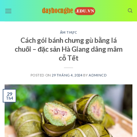
Skip
to
content
ẨM THỰC
Cách gói bánh chưng gù bằng lá
chuối – đặc sản Hà Giang dâng mâm
cỗ Tết
POSTED ON
29 THÁNG 4, 2024
BY
ADMINCD
29
Th4