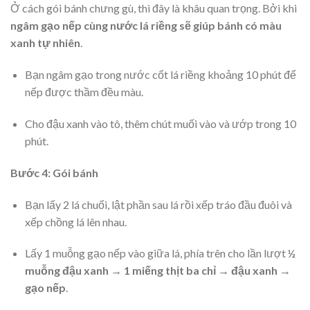
Ở cách gói bánh chưng gù, thì đây là khâu quan trọng. Bởi khi
ngâm gạo nếp cùng nước lá riềng sẽ giúp bánh có màu
xanh tự nhiên
.
Bạn ngâm gạo trong nước cốt lá riềng khoảng 10 phút để
nếp được thầm đều màu.
Cho đậu xanh vào tô, thêm chút muối vào và ướp trong 10
phút.
Bước 4: Gói bánh
Bạn lấy 2 lá chuối, lật phần sau lá rồi xếp tráo đầu đuôi và
xếp chồng lá lên nhau.
Lấy 1 muỗng gạo nếp vào giữa lá, phía trên cho lần lượt
½
muỗng đậu xanh → 1 miếng thịt ba chỉ → đậu xanh →
gạo nếp
.