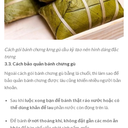
Cách gói bánh chưng lưng gù cầu kỳ tạo nên hình dáng đặc
trưng
3.3. Cách bảo quản bánh chưng gù
Ngoài cách gói bánh chưng gù bằng lá chuối, thì làm sao để
bảo quản bánh chưng được lâu cũng khiến nhiều người băn
khoăn.
Sau khi
luộc xong bạn để bánh thật ráo nước hoặc có
thể dùng khăn để lau
phần nước còn đọng trên lá.
Để bánh
ở nơi thoáng khí, không đặt gần các món ăn
khác
để hạn chế việc phát sinh nấm, mốc.