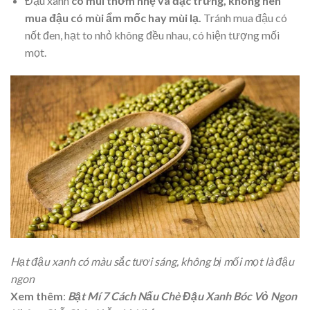
Đậu xanh
có mùi thơm nhẹ và đặc trưng, không nên
mua đậu có mùi ẩm mốc hay mùi lạ.
Tránh mua đậu có
nốt đen, hạt to nhỏ không đều nhau, có hiện tượng mối
mọt.
Hạt đậu xanh có màu sắc tươi sáng, không bị mối mọt là đậu
ngon
Xem thêm
:
Bật Mí 7 Cách Nấu Chè Đậu Xanh Bóc Vỏ Ngon