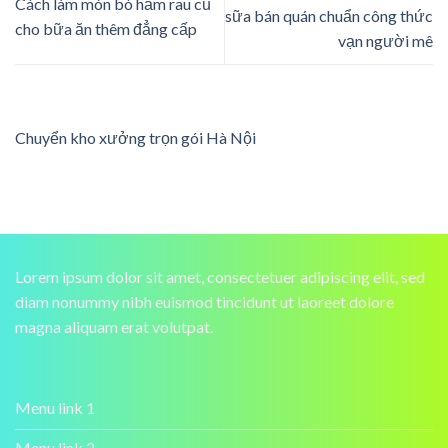
Cách làm món bò hầm rau củ
sữa bán quán chuẩn công thức
cho bữa ăn thêm đẳng cấp
vạn người mê
Chuyển kho xưởng trọn gói Hà Nội
Lorem ipsum dolor sit amet, consectetuer adipiscing elit, sed
diam nonummy nibh euismod tincidunt ut laoreet dolore
magna aliquam erat volutpat.
Menu link 1
Menu link 2