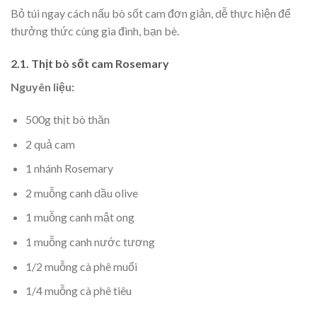
Bỏ túi ngay cách nấu bò sốt cam đơn giản, dễ thực hiện để
thưởng thức cùng gia đình, bạn bè.
2.1. Thịt bò sốt cam Rosemary
Nguyên liệu:
500g thịt bò thăn
2 quả cam
1 nhánh Rosemary
2 muỗng canh dầu olive
1 muỗng canh mật ong
1 muỗng canh nước tương
1/2 muỗng cà phê muối
1/4 muỗng cà phê tiêu