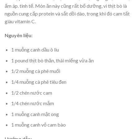
ấm áp. tinh tế. Món ăn này cũng rất bổ dưỡng, vì thịt bò là
nguồn cung cấp protein và sắt dồi dào, trong khi đó cam tất
giàu vitamin C.
Nguyên liệu:
1 muỗng canh dầu ô liu
1 pound thịt bò thăn, thái miếng vừa ăn
1/2 muỗng cà phê muối
1/4 muỗng cà phê tiêu đen
1/2 chén nước cam
1/4 chén nước mắm
1 muỗng canh mật ong
1 muỗng canh vỏ cam bào
Hướng dẫn: