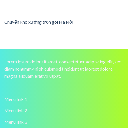
Chuyển kho xưởng trọn gói Hà Nội
Lorem ipsum dolor sit amet, consectetuer adipiscing elit, sed
diam nonummy nibh euismod tincidunt ut laoreet dolore
magna aliquam erat volutpat.
Menu link 1
Menu link 2
Menu link 3