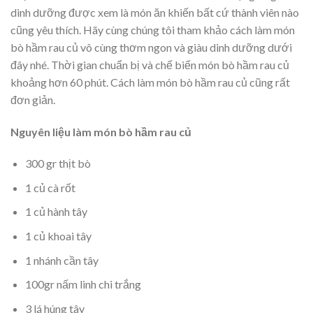
dinh dưỡng được xem là món ăn khiến bất cứ thành viên nào
cũng yêu thích. Hãy cùng chúng tôi tham khảo cách làm món
bò hầm rau củ vô cùng thơm ngon và giàu dinh dưỡng dưới
đây nhé.
Thời gian chuẩn bị và chế biến món bò hầm rau củ
khoảng hơn 60 phút. Cách làm món bò hầm rau củ cũng rất
đơn giản.
Nguyên liệu làm món bò hầm rau củ
300 gr thịt bò
1 củ cà rốt
1 củ hành tây
1 củ khoai tây
1 nhánh cần tây
100gr nấm linh chi trắng
3 lá húng tây