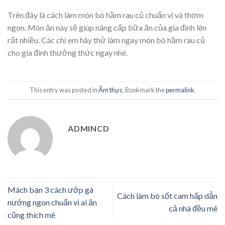
Trên đây là cách làm món bò hầm rau củ chuẩn vị và thơm
ngon. Món ăn này sẽ giúp nâng cấp bữa ăn của gia đình lên
rất nhiều. Các chị em hãy thử làm ngay món bò hầm rau củ
cho gia đình thưởng thức ngay nhé.
This entry was posted in
Ẩm thực
. Bookmark the
permalink
.
ADMINCD
Mách bạn 3 cách ướp gà
Cách làm bò sốt cam hấp dẫn
nướng ngon chuẩn vị ai ăn
cả nhà đều mê
cũng thích mê