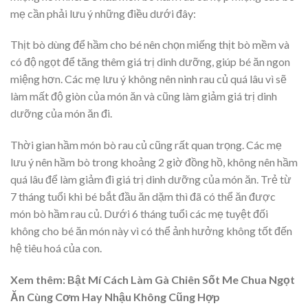
mẹ cần phải lưu ý những điều dưới đây:
Thịt bò dùng để hầm cho bé nên chọn miếng thịt bò mềm và
có độ ngọt để tăng thêm giá trị dinh dưỡng, giúp bé ăn ngon
miệng hơn.
Các mẹ lưu ý không nên ninh rau củ quá lâu vì sẽ
làm mất độ giòn của món ăn và cũng làm giảm giá trị dinh
dưỡng của món ăn đi.
Thời gian hầm món bò rau củ cũng rất quan trọng. Các mẹ
lưu ý nên hầm bò trong khoảng 2 giờ đồng hồ, không nên hầm
quá lâu để làm giảm đi giá trị dinh dưỡng của món ăn.
Trẻ từ
7 tháng tuổi khi bé bắt đầu ăn dặm thì đã có thể ăn được
món bò hầm rau củ. Dưới 6 tháng tuổi các mẹ tuyệt đối
không cho bé ăn món này vì có thể ảnh hưởng không tốt đến
hệ tiêu hoá của con.
Xem thêm: Bật Mí Cách Làm Gà Chiên Sốt Me Chua Ngọt
Ăn Cùng Cơm Hay Nhậu Không Cũng Hợp