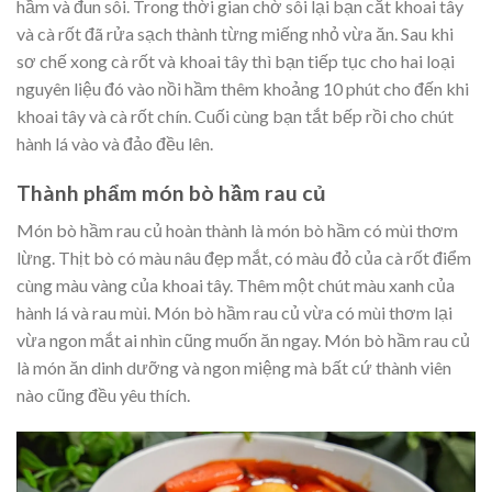
hầm và đun sôi. Trong thời gian chờ sôi lại bạn cắt khoai tây
và cà rốt đã rửa sạch thành từng miếng nhỏ vừa ăn. Sau khi
sơ chế xong cà rốt và khoai tây thì bạn tiếp tục cho hai loại
nguyên liệu đó vào nồi hầm thêm khoảng 10 phút cho đến khi
khoai tây và cà rốt chín. Cuối cùng bạn tắt bếp rồi cho chút
hành lá vào và đảo đều lên.
Thành phẩm món bò hầm rau củ
Món bò hầm rau củ hoàn thành là món bò hầm có mùi thơm
lừng. Thịt bò có màu nâu đẹp mắt, có màu đỏ của cà rốt điểm
cùng màu vàng của khoai tây. Thêm một chút màu xanh của
hành lá và rau mùi. Món bò hầm rau củ vừa có mùi thơm lại
vừa ngon mắt ai nhìn cũng muốn ăn ngay.
Món bò hầm rau củ
là món ăn dinh dưỡng và ngon miệng mà bất cứ thành viên
nào cũng đều yêu thích.