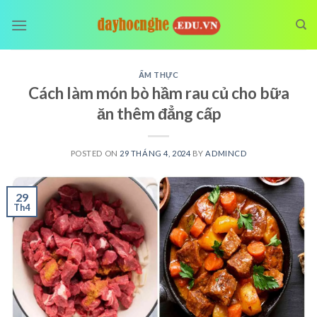
Skip
to
content
ẨM THỰC
Cách làm món bò hầm rau củ cho bữa
ăn thêm đẳng cấp
POSTED ON
29 THÁNG 4, 2024
BY
ADMINCD
29
Th4