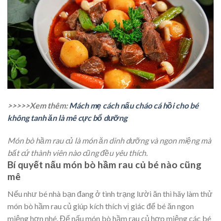
>>>>>Xem thêm:
Mách mẹ cách nấu cháo cá hồi cho bé
không tanh ăn là mê cực bổ dưỡng
Món bò hầm rau củ là món ăn dinh dưỡng và ngon miệng mà
bất cứ thành viên nào cũng đều yêu thích.
Bí quyết nấu món bò hầm rau củ bé nào cũng
mê
Nếu như bé nhà bạn đang ở tình trạng lười ăn thì hãy làm thử
món bò hầm rau củ giúp kích thích vị giác để bé ăn ngon
miệng hơn nhé.
Để nấu món bò hầm rau củ hợp miệng các bé