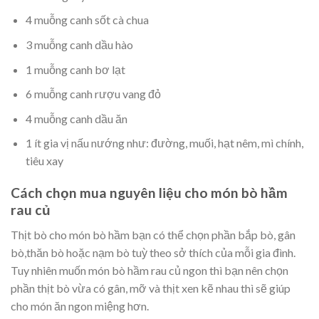
4 muỗng canh sốt cà chua
3 muỗng canh dầu hào
1 muỗng canh bơ lạt
6 muỗng canh rượu vang đỏ
4 muỗng canh dầu ăn
1 ít gia vị nấu nướng như: đường, muối, hạt nêm, mì chính,
tiêu xay
Cách chọn mua nguyên liệu cho món bò hầm
rau củ
Thịt bò cho món bò hầm bạn có thể chọn phần bắp bò, gân
bò,thăn bò hoặc nạm bò tuỳ theo sở thích của mỗi gia đình.
Tuy nhiên muốn món bò hầm rau củ ngon thì bạn nên chọn
phần thịt bò vừa có gân, mỡ và thịt xen kẽ nhau thì sẽ giúp
cho món ăn ngon miệng hơn.