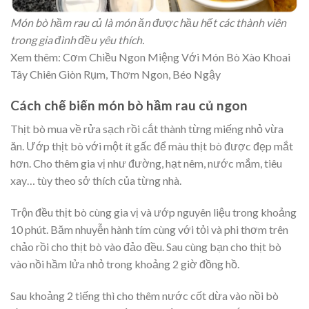
Món bò hầm rau củ là món ăn được hầu hết các thành viên
trong gia đình đều yêu thích.
Xem thêm: Cơm Chiều Ngon Miệng Với Món Bò Xào Khoai
Tây Chiên Giòn Rụm, Thơm Ngon, Béo Ngậy
Cách chế biến món bò hầm rau củ ngon
Thịt bò mua về rửa sạch rồi cắt thành từng miếng nhỏ vừa
ăn. Ướp thịt bò với một ít gấc để màu thịt bò được đẹp mắt
hơn. Cho thêm gia vị như đường, hạt nêm, nước mắm, tiêu
xay… tùy theo sở thích của từng nhà.
Trộn đều thịt bò cùng gia vị và ướp nguyên liệu trong khoảng
10 phút. Băm nhuyễn hành tím cùng với tỏi và phi thơm trên
chảo rồi cho thịt bò vào đảo đều. Sau cùng bạn cho thịt bò
vào nồi hầm lửa nhỏ trong khoảng 2 giờ đồng hồ.
Sau khoảng 2 tiếng thì cho thêm nước cốt dừa vào nồi bò