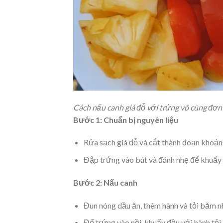
Cách nấu canh giá đỗ với trứng vô cùng đơn 
Bước 1: Chuẩn bị nguyên liệu
Rửa sạch giá đỗ và cắt thành đoạn khoản
Đập trứng vào bát và đánh nhẹ để khuấy
Bước 2: Nấu canh
Đun nóng dầu ăn, thêm hành và tỏi băm n
Đổ trứng vào nồi, khuấy đều với hành tỏi.