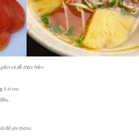
giản và dễ thực hiện
g 5-6 cm.
 đều.
hỏ để phi thơm.