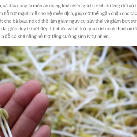
, và đây cũng là món ăn mang khá nhiều giá trị dinh dưỡng đối với
ẩm hỗ trợ mạnh mẽ cho hệ miễn dịch, giúp cơ thể ngăn chặn các tác
ốt cho bà bầu, nó có thể làm giảm nguy cơ sảy thai và giảm bớt st
n da, giúp duy trì nét đẹp tự nhiên và hỗ trợ quá trình hình thành xư
giá đỗ có khả năng hỗ trợ tăng cường sinh lý tự nhiên.