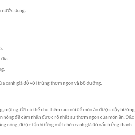
ôi nước dùng.
p.
đĩa.
ng.
ữa canh giá đỗ với trứng thơm ngon và bổ dưỡng.
ứng, mọi người có thể cho thêm rau mùi để món ăn được dậy hương
 còn nóng để cảm nhận được rõ nhất sự thơm ngon của món ăn. Đặc
 nắng nóng, được tận hưởng một chén canh giá đỗ nấu trứng thanh