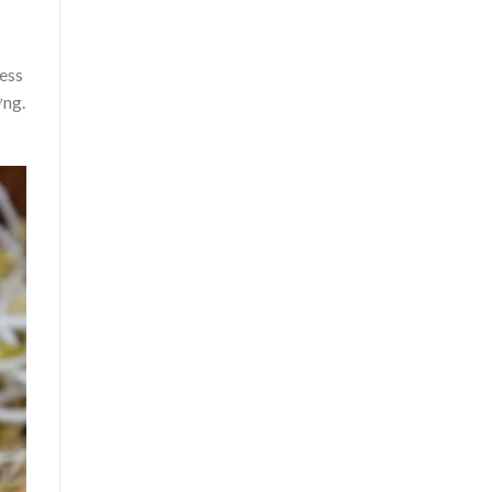
ress
ơng.