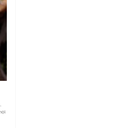
.
mọi