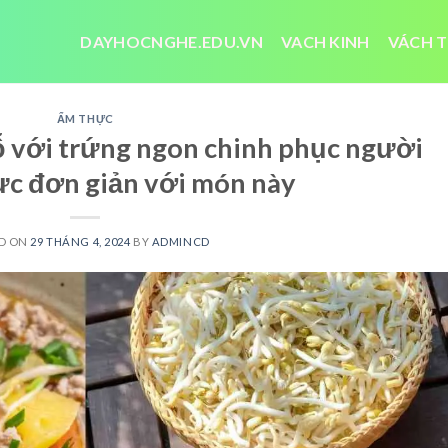
DAYHOCNGHE.EDU.VN
VACH KINH
VÁCH T
ẨM THỰC
ỗ với trứng ngon chinh phục người
c đơn giản với món này
D ON
29 THÁNG 4, 2024
BY
ADMINCD