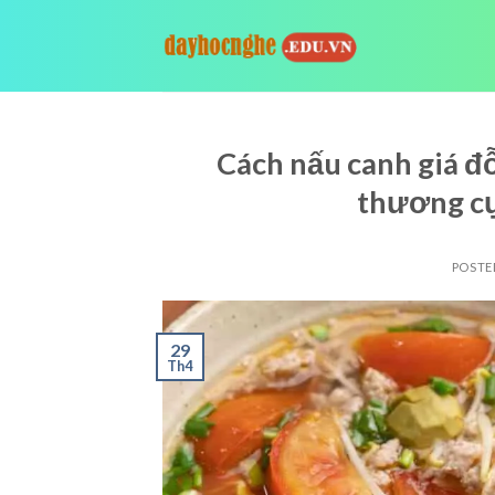
Skip
to
content
Cách nấu canh giá đ
thương cự
POSTE
29
Th4