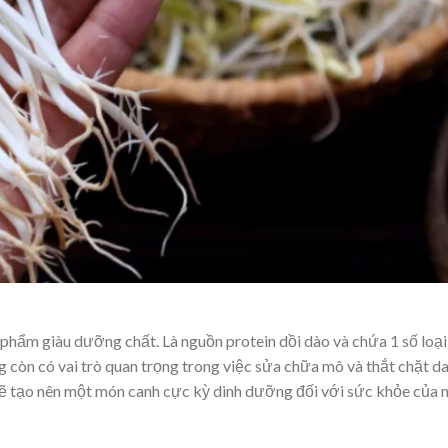
 phẩm giàu dưỡng chất. Là nguồn protein dồi dào và chứa 1 số loại
ng còn có vai trò quan trọng trong việc sửa chữa mô và thắt chặt da
sẽ tạo nên một món canh cực kỳ dinh dưỡng đối với sức khỏe của 