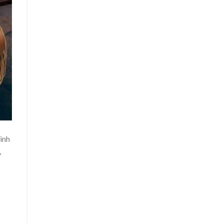
ình
,