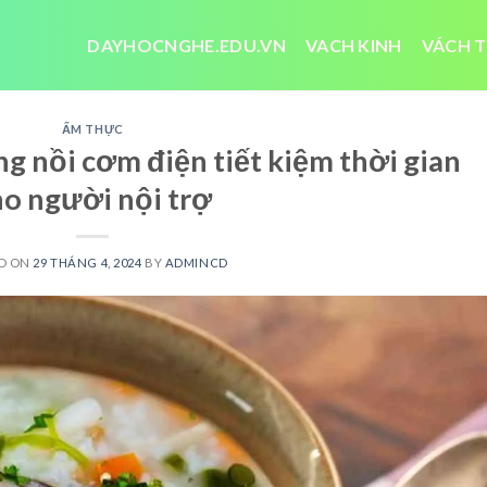
DAYHOCNGHE.EDU.VN
VACH KINH
VÁCH T
ẨM THỰC
g nồi cơm điện tiết kiệm thời gian
ho người nội trợ
D ON
29 THÁNG 4, 2024
BY
ADMINCD