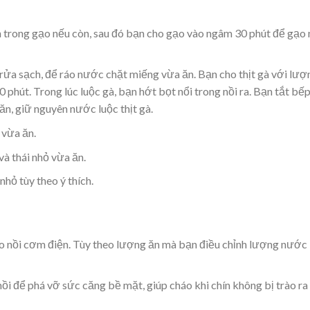
ạn trong gạo nếu còn, sau đó bạn cho gạo vào ngâm 30 phút để gạo
 rửa sạch, để ráo nước chặt miếng vừa ăn. Bạn cho thịt gà với lượ
 phút. Trong lúc luộc gà, bạn hớt bọt nổi trong nồi ra. Bạn tắt bế
 ăn, giữ nguyên nước luộc thịt gà.
 vừa ăn.
và thái nhỏ vừa ăn.
hỏ tùy theo ý thích.
ào nồi cơm điện. Tùy theo lượng ăn mà bạn điều chỉnh lượng nước
ồi để phá vỡ sức căng bề mặt, giúp cháo khi chín không bị trào ra