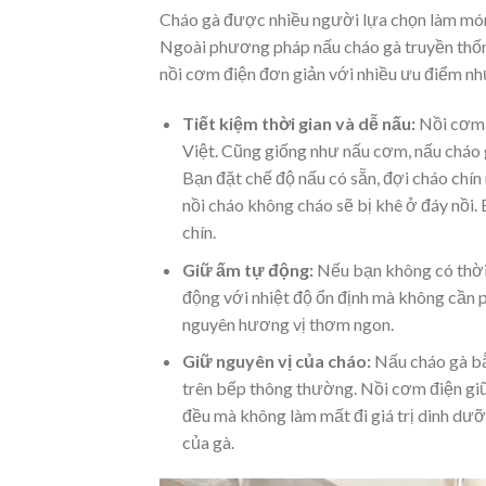
Cháo gà được nhiều người lựa chọn làm món 
Ngoài phương pháp nấu cháo gà truyền thống
nồi cơm điện đơn giản với nhiều ưu điểm nh
Tiết kiệm thời gian và dễ nấu:
Nồi cơm 
Việt. Cũng giống như nấu cơm, nấu cháo g
Bạn đặt chế độ nấu có sẵn, đợi cháo chín
nồi cháo không cháo sẽ bị khê ở đáy nồi.
chín.
Giữ ấm tự động:
Nếu bạn không có thời
động với nhiệt độ ổn định mà không cần ph
nguyên hương vị thơm ngon.
Giữ nguyên vị của cháo:
Nấu cháo gà bằ
trên bếp thông thường. Nồi cơm điện giữ 
đều mà không làm mất đi giá trị dinh dư
của gà.