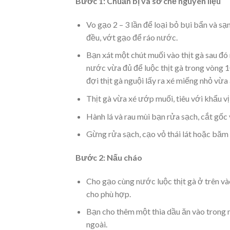
Bước 1: Chuẩn bị và sơ chế nguyên liệu
Vo gạo 2 – 3 lần để loại bỏ bụi bẩn và s
đều, vớt gạo để ráo nước.
Bạn xát một chút muối vào thịt gà sau đó
nước vừa đủ để luộc thịt gà trong vòng 10
đợi thịt gà nguội lấy ra xé miếng nhỏ vừa
Thịt gà vừa xé ướp muối, tiêu với khẩu vị
Hành lá và rau mùi bạn rửa sạch, cắt gốc 
Gừng rửa sạch, cạo vỏ thái lát hoặc băm n
Bước 2: Nấu cháo
Cho gạo cùng nước luộc thịt gà ở trên v
cho phù hợp.
Bạn cho thêm một thìa dầu ăn vào trong n
ngoài.