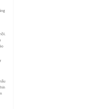
ằng
nồi.
u
háo
ự
 nấu
hín
ên