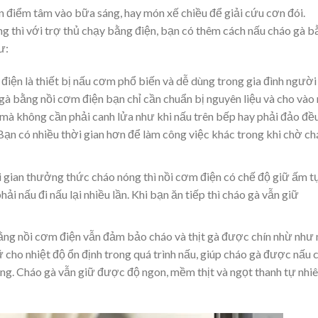
điểm tâm vào bữa sáng, hay món xế chiều để giải cứu cơn đói.
 thì với trợ thủ chạy bằng điện, bạn có thêm cách nấu cháo gà b
ư:
điện là thiết bị nấu cơm phổ biến và dễ dùng trong gia đình người
à bằng nồi cơm điện bạn chỉ cần chuẩn bị nguyên liệu và cho vào 
 mà không cần phải canh lửa như khi nấu trên bếp hay phải đảo đề
 Bạn có nhiều thời gian hơn để làm công việc khác trong khi chờ c
 gian thưởng thức cháo nóng thì nồi cơm điện có chế độ giữ ấm t
ải nấu đi nấu lại nhiều lần. Khi bạn ăn tiếp thì cháo gà vẫn giữ
ng nồi cơm điện vẫn đảm bảo cháo và thịt gà được chín nhừ như
cho nhiệt độ ổn định trong quá trình nấu, giúp cháo gà được nấu c
ỡng. Cháo gà vẫn giữ được độ ngon, mềm thịt và ngọt thanh tự nhi