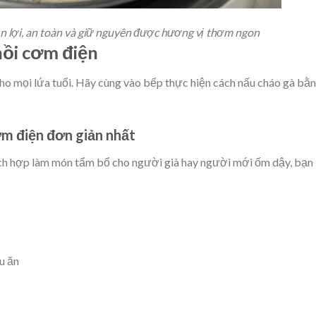
n lợi, an toàn và giữ nguyên được hương vị thơm ngon
nồi cơm điện
cho mọi lứa tuổi. Hãy cùng vào bếp thực hiện cách nấu cháo gà bằ
ơm điện đơn giản nhất
ích hợp làm món tẩm bổ cho người già hay người mới ốm dậy, bạn
u ăn