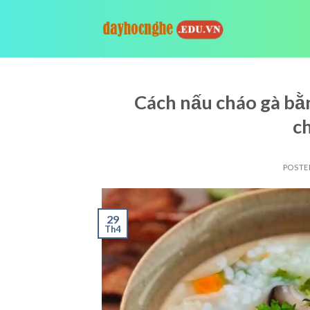
Skip
to
content
Cách nấu cháo gà bằn
c
POSTE
29
Th4