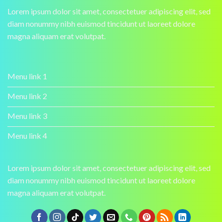
Lorem ipsum dolor sit amet, consectetuer adipiscing elit, sed
diam nonummy nibh euismod tincidunt ut laoreet dolore
magna aliquam erat volutpat.
Menu link 1
Menu link 2
Menu link 3
Menu link 4
Lorem ipsum dolor sit amet, consectetuer adipiscing elit, sed
diam nonummy nibh euismod tincidunt ut laoreet dolore
magna aliquam erat volutpat.