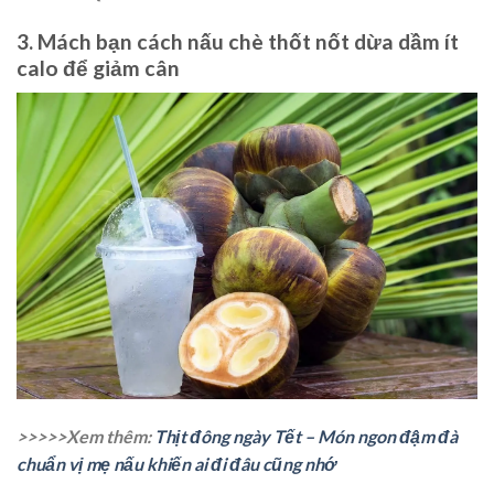
3. Mách bạn cách nấu chè thốt nốt dừa dầm ít
calo để giảm cân
>>>>>Xem thêm:
Thịt đông ngày Tết – Món ngon đậm đà
chuẩn vị mẹ nấu khiến ai đi đâu cũng nhớ