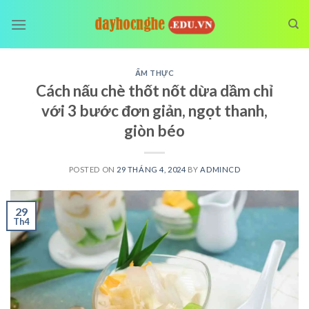
Skip
to
content
ẨM THỰC
Cách nấu chè thốt nốt dừa dầm chỉ
với 3 bước đơn giản, ngọt thanh,
giòn béo
POSTED ON
29 THÁNG 4, 2024
BY
ADMINCD
29
Th4