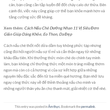
cân, bạn cũng cần tập luyện để đốt cháy calo dư thừa. Bên
cạnh đó, việc này cũng giúp cơ thể bạn khỏe mạnh hơn và
tăng cường sức đề kháng.
​Xem thêm:
Cách Nấu Chè Dưỡng Nhan 11 Vị Siêu Đơn
Giản Giúp Dáng Khỏe, Eo Thon, Da Đẹp
Cách nấu chè thốt nốt dừa dầm tuy không phức tạp nhưng
cũng đòi hỏi người nấu sự tỉ mỉ và cẩn thận ngay từ những
khâu đầu tiên. Khi thưởng thức món chè do chính tay mình
làm, bạn không chỉ thưởng thức một món tráng miệng thơm
ngon mà còn có cả hương vị của sự kết hợp giữa những
nguyên liệu đặc sắc đến từ ba miền quê hương. Bạn nhớ lưu
ngay công thức này về để thỉnh thoảng nấu cho mình và
những người thân yêu ăn cho thanh mát, giải nhiệt cơ thể nhé.
This entry was posted in
Ẩm thực
. Bookmark the
permalink
.