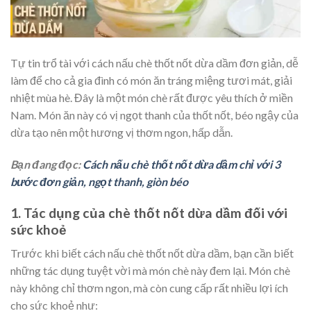
Tự tin trổ tài với cách nấu chè thốt nốt dừa dầm đơn giản, dễ
làm để cho cả gia đình có món ăn tráng miệng tươi mát, giải
nhiệt mùa hè. Đây là một món chè rất được yêu thích ở miền
Nam. Món ăn này có vị ngọt thanh của thốt nốt, béo ngậy của
dừa tạo nên một hương vị thơm ngon, hấp dẫn.
Bạn đang đọc:
Cách nấu chè thốt nốt dừa dầm chỉ với 3
bước đơn giản, ngọt thanh, giòn béo
1. Tác dụng của chè thốt nốt dừa dầm đối với
sức khoẻ
Trước khi biết cách nấu chè thốt nốt dừa dầm, bạn cần biết
những tác dụng tuyệt vời mà món chè này đem lại. Món chè
này không chỉ thơm ngon, mà còn cung cấp rất nhiều lợi ích
cho sức khoẻ như: