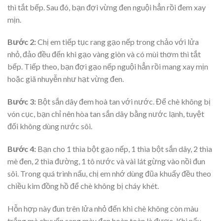
thì tắt bếp. Sau đó, bạn đợi vừng đen nguội hẳn rồi đem xay
mịn.
Bước 2
:
Chị em tiếp tục rang gạo nếp trong chảo với lửa
nhỏ, đảo đều đến khi gạo vàng giòn và có mùi thơm thì tắt
bếp. Tiếp theo, bạn đợi gạo nếp nguội hẳn rồi mang xay mịn
hoặc giã nhuyễn như hạt vừng đen.
Bước 3
:
Bột sắn dây đem hoà tan với nước. Để chè không bị
vón cục, bạn chỉ nên hòa tan sắn dây bằng nước lạnh, tuyệt
đối không dùng nước sôi.
Bước 4
:
Bạn cho 1 thìa bột gạo nếp, 1 thìa bột sắn dây, 2 thìa
mè đen, 2 thìa đường, 1 tô nước và vài lát gừng vào nồi đun
sôi. Trong quá trình nấu, chị em nhớ dùng đũa khuấy đều theo
chiều kim đồng hồ để chè không bị cháy khét.
Hỗn hợp này đun trên lửa nhỏ đến khi chè không còn màu
trắng mà chuyển sang màu đen hoàn toàn là được. Khi nấu