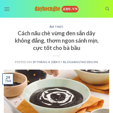
Skip
to
content
ẨM THỰC
Cách nấu chè vừng đen sắn dây
không đắng, thơm ngon sánh mịn,
cực tốt cho bà bầu
POSTED ON
29 THÁNG 4, 2024
BY
BLOGSANGTAO.EDU.VN
29
Th4