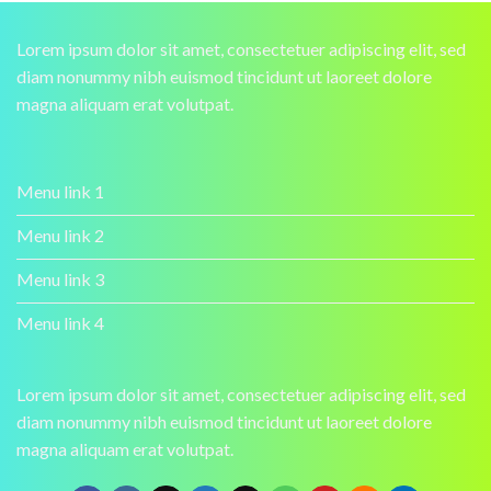
Lorem ipsum dolor sit amet, consectetuer adipiscing elit, sed
diam nonummy nibh euismod tincidunt ut laoreet dolore
magna aliquam erat volutpat.
Menu link 1
Menu link 2
Menu link 3
Menu link 4
Lorem ipsum dolor sit amet, consectetuer adipiscing elit, sed
diam nonummy nibh euismod tincidunt ut laoreet dolore
magna aliquam erat volutpat.