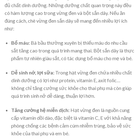
đủ chất dinh dưỡng. Những dưỡng chất quan trọng này đều
có hàm lượng cao trong vừng đen và bột sắn dây. Nếu ăn
đúng cách, chè vừng đen sắn dây sẽ mang đến nhiều lợi ích
như:
Bổ máu
:
Bà bầu thường xuyên bị thiếu máu do nhu cầu
sắt tăng cao trong quá trình mang thai. Bột sắn dây là thực
phẩm tự nhiên giàu sắt, có tác dụng bổ máu cho mẹ và bé.
Dễ sinh nở, lợi sữa
:
Trong hạt vừng đen chứa nhiều chất
dinh dưỡng có lợi như protein, vitamin E, axit folic…
không chỉ tăng cường sức khỏe cho thai phụ mà còn giúp
quá trình sinh nở dễ dàng, thuận lợi hơn.
Tăng cường hệ miễn dịch
:
Hạt vừng đen là nguồn cung
cấp vitamin dồi dào, đặc biệt là vitamin C, E với khả năng
phòng chống các bệnh cảm cúm nhiễm trùng, bảo vệ sức
khỏe của thai phụ và em bé.