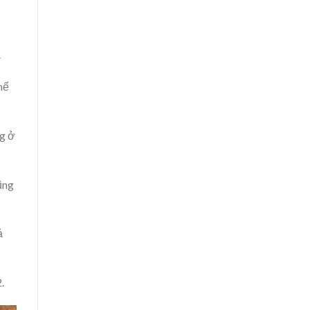
.
hể
ng ở
ũng
ả
.