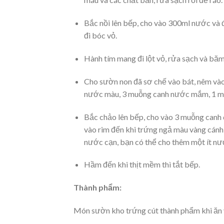
Bắc nồi lên bếp, cho vào 300ml nước và đu
đi bóc vỏ.
Hành tím mang đi lột vỏ, rửa sạch và băm
Cho sườn non đã sơ chế vào bát, nêm và
nước màu, 3 muỗng canh nước mắm, 1 muỗ
Bắc chảo lên bếp, cho vào 3 muỗng canh 
vào rim đến khi trứng ngả màu vàng cánh
nước cạn, bạn có thể cho thêm một ít nư
Hầm đến khi thịt mềm thì tắt bếp.
Thành phẩm:
Món sườn kho trứng cút thành phẩm khi ăn và