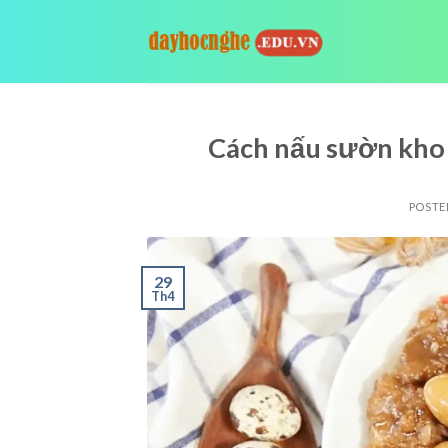
Skip
to
content
Cách nấu sườn kho 
POSTE
29
Th4