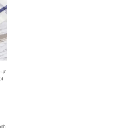
 sự
ồi
ành