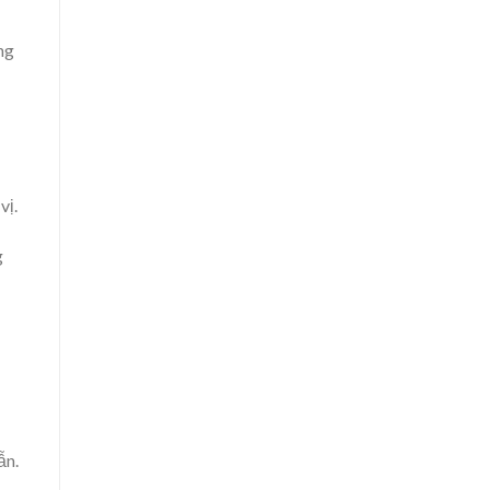
ng
vị.
g
ẫn.