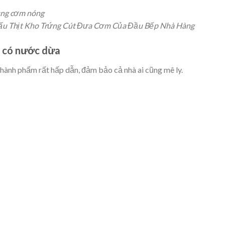
ùng cơm nóng
Nấu Thịt Kho Trứng Cút Đưa Cơm Của Đầu Bếp Nhà Hàng
t có nước dừa
ành phẩm rất hấp dẫn, đảm bảo cả nhà ai cũng mê ly.