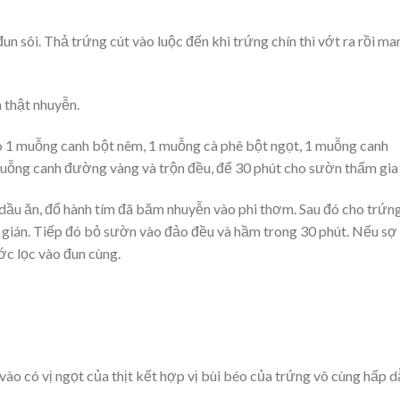
n sôi. Thả trứng cút vào luộc đến khi trứng chín thì vớt ra rồi ma
 thật nhuyễn.
o 1 muỗng canh bột nêm, 1 muỗng cà phê bột ngọt, 1 muỗng canh
ng canh đường vàng và trộn đều, để 30 phút cho sườn thấm gia 
dầu ăn, đổ hành tím đã băm nhuyễn vào phi thơm. Sau đó cho trứn
 gián. Tiếp đó bỏ sườn vào đảo đều và hầm trong 30 phút. Nếu sợ
ớc lọc vào đun cùng.
o có vị ngọt của thịt kết hợp vị bùi béo của trứng vô cùng hấp d