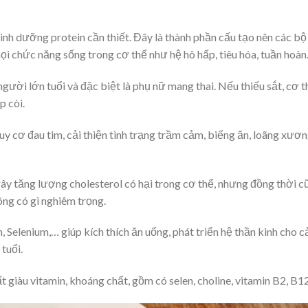
dinh dưỡng protein cần thiết. Đây là thành phần cấu tạo nên các bộ
mọi chức năng sống trong cơ thể như hệ hô hấp, tiêu hóa, tuần hoàn
 người lớn tuổi và đặc biệt là phụ nữ mang thai. Nếu thiếu sắt, cơ t
p còi.
y cơ đau tim, cải thiện tình trạng trầm cảm, biếng ăn, loãng xươ
y tăng lượng cholesterol có hại trong cơ thể, nhưng đồng thời c
ông có gì nghiêm trọng.
n, Selenium,… giúp kích thích ăn uống, phát triển hệ thần kinh cho c
tuổi.
 giàu vitamin, khoáng chất, gồm có selen, choline, vitamin B2, B12