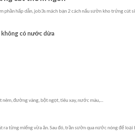
m phần hấp dẫn, job3s mách bạn 2 cách nấu sườn kho trứng cút s
t không có nước dừa
 nêm, đường vàng, bột ngọt, tiêu xay, nước màu,…
t ra từng miếng vừa ăn. Sau đó, trần sườn qua nước nóng để loại