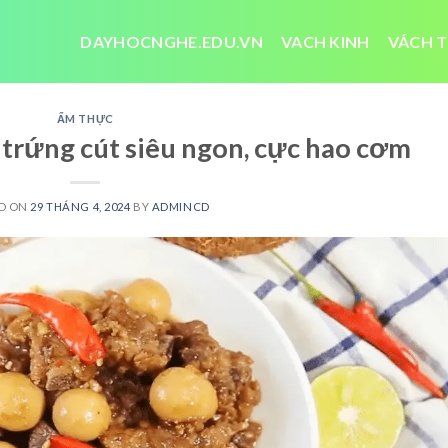
DAYHOCNGHE.EDU.VN
VACH KINH
VÁCH T
ẨM THỰC
trứng cút siêu ngon, cực hao cơm
D ON
29 THÁNG 4, 2024
BY
ADMINCD