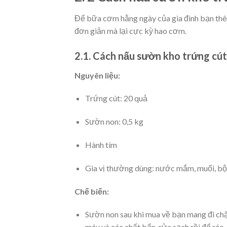
Để bữa cơm hằng ngày của gia đình bạn thê
đơn giản mà lại cực kỳ hao cơm.
2.1. Cách nấu sườn kho trứng cú
Nguyên liệu:
Trứng cút: 20 quả
Sườn non: 0,5 kg
Hành tím
Gia vị thường dùng: nước mắm, muối, bột
Chế biến:
Sườn non sau khi mua về bạn mang đi chặ
máu và các chất bẩn, rửa sạch rồi để ráo.