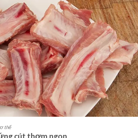
ơ thể
rứng cút thơm ngon