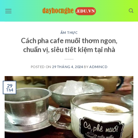
Skip
to
content
ẨM THỰC
Cách pha cafe muối thơm ngon,
chuẩn vị, siêu tiết kiệm tại nhà
POSTED ON
29 THÁNG 4, 2024
BY
ADMINCD
29
Th4