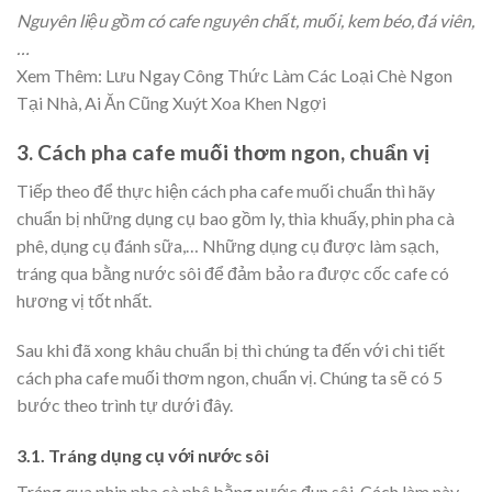
Nguyên liệu gồm có cafe nguyên chất, muối, kem béo, đá viên,
…
Xem Thêm:
Lưu Ngay Công Thức Làm Các Loại Chè Ngon
Tại Nhà, Ai Ăn Cũng Xuýt Xoa Khen Ngợi
3. Cách pha cafe muối thơm ngon, chuẩn vị
Tiếp theo để thực hiện cách pha cafe muối chuẩn thì hãy
chuẩn bị những dụng cụ bao gồm ly, thìa khuấy, phin pha cà
phê, dụng cụ đánh sữa,… Những dụng cụ được làm sạch,
tráng qua bằng nước sôi để đảm bảo ra được cốc cafe có
hương vị tốt nhất.
Sau khi đã xong khâu chuẩn bị thì chúng ta đến với chi tiết
cách pha cafe muối thơm ngon, chuẩn vị. Chúng ta sẽ có 5
bước theo trình tự dưới đây.
3.1. Tráng dụng cụ với nước sôi
Tráng qua phin pha cà phê bằng nước đun sôi. Cách làm này