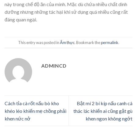
này trong chế độ ăn của mình. Mặc dù chứa nhiều chất dinh
dưỡng nhưng những tác hại khi sử dụng quá nhiều cũng rất
đáng quan ngại.
This entry was posted in
Ẩm thực
. Bookmark the
permalink
.
ADMINCD
Cách tỉa cà rốt nấu bò kho
Bật mí 2 bí kíp nấu canh cá
khéo léo khiến mẹ chồng phải
thác lác khiến ai cũng gật gù
khen nức nở
khen ngon không ngớt