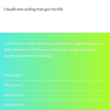
Chuyển kho xưởng trọn gói Hà Nội
Lorem ipsum dolor sit amet, consectetuer adipiscing elit, sed
diam nonummy nibh euismod tincidunt ut laoreet dolore
magna aliquam erat volutpat.
Menu link 1
Menu link 2
Menu link 3
Menu link 4