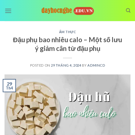
Skip
to
content
ẨM THỰC
Đậu phụ bao nhiêu calo – Một số lưu
ý giảm cân từ đậu phụ
POSTED ON
29 THÁNG 4, 2024
BY
ADMINCD
29
Th4