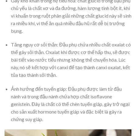
Gây khó khăn trong hệ tiêu hoá: chất glucid trong đậu phụ
chủ yếu là
chất xơ và đa đường, hàm lượng tinh bột ít, khi
vi khuẩn trong ruột phân giải những chất glucid này sẽ sinh
ra nhiều khí, vì thế ăn quá nhiều đậu hũ rất dễ bị trướng
bụng.
Tăng nguy cơ sỏi thận: Đậu phụ chứa nhiều chất oxalat có
thể gây sỏi thận. Oxalat khi được cơ thể hấp thu, sẽ được
bài tiết vào nước tiểu nhưng không thể chuyển hóa. Lúc
này, nó sẽ kết hợp với canxi để tạo thành canxi oxalat, kết
tủa tạo thành sỏi thận.
Ảnh hưởng đến tuyến giáp: Đậu phụ được làm từ đậu
nành và trong đậu nành chứa hợp chất isoflavone
genistein. Đây là chất có thể chèn tuyến giáp, gây trở ngại
cho sản xuất hormone tuyến giáp và đặc biệt là gây ra
chứng suy giáp.