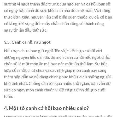
hương vị ngọt thanh đặc trưng của ngó sen và cá hồi, bạn sẽ
có ngay bát canh đủ sức khiến cả nhà đều mê mẩn. Với công
thức đơn giản, nguyên liệu chế biến quen thuộc, dù cả kể bạn
có là người vụng đến mấy chắc chắn cũng sẽ thành công
ngay từ lần đầu thử sức.
3.5. Canh cá hồi rau ngót
Nếu bạn chưa bao giờ nghĩ đến việc kết hợp cá hồi với
những nguyên liệu dân dã, thì món canh cá hồi nấu ngót chắc
chắn sẽ là một món ăn mà bạn nên một lần thử làm. Sự kết
hợp của một chút chua và cay nhẹ giúp món canh này càng
thêm hấp dẫn và dễ dàng chinh phục khẩu vị cả những người
khó tính nhất. Chẳng cần tốn quá nhiều thời gian, bạn vẫn dư
sức có ngay món canh chuẩn vị để cả gia đình đổi gió cuối
tuần.
4. Một tô canh cá hồi bao nhiêu calo?
Lượng calo trong một tô canh cá hồi phụ thuộc vào nhiều yếu