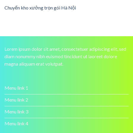
Chuyển kho xưởng trọn gói Hà Nội
Lorem ipsum dolor sit amet, consectetuer adipiscing elit, sed
diam nonummy nibh euismod tincidunt ut laoreet dolore
magna aliquam erat volutpat.
Menu link 1
Menu link 2
Menu link 3
Menu link 4