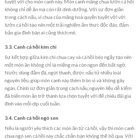
tuyệt vời cho món canh này. Món canh măng chua lườn cá hồi
không chỉ dễ ăn mà còn rất dinh dưỡng. Với sự đơn giản
trong cách nấu, vị chua của măng hoà quyện tuyệt vời với
lườn cá hồi tạo nên một trải nghiệm ẩm thực độc đáo, đảm
bảo gia đình bạn ai cũng thích mê.
3.3. Canh cá hồi kim chi
Sự kết hợp giữa kim chi chua cay và cá hồi béo ngậy tạo nên
một món ăn không chỉ lạ miệng mà còn ngon đến bất ngờ.
Nước dùng đậm đà, ngọt thanh, được nấu từ nhiều loại
nguyên liệu, giúp món canh này thêm tròn vị và không gây
ngán. Chính sự đơn giản trong cách nấu, nguyên liệu dễ kiếm
đã biến món ăn trở thành lựa chọn tuyệt vời để chiêu đãi gia
đình vào mỗi dịp cuối tuần.
3.4. Canh cá hồi ngó sen
Nếu là người yêu thích các món ăn từ cá hồi, vậy thì món canh
chua ngó sen cá hồi này chắc chắn bạn không thể bỏ qua. Với