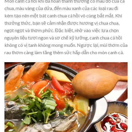
Món canh cá hồi khi đã hoàn thành thường có màu đỏ của cà
chua, màu vàng của dứa, đến màu xanh của các loại rau đi
kèm tạo nên một bát canh chua cá hồi vô cùng bắt mắt. Khi
thưởng thức, bạn sẽ cảm nhận được hương vị chua chua,
ngọt ngọt và thơm phức. Đặc biệt, nhờ vào việc lựa chọn
nguyên liệu tươi ngon và sơ chế kỹ lưỡng, canh chua cá hồi
không có vị tanh không mong muốn. Ngược lại, mùi thơm của
rau thơm càng làm tăng thêm sức hấp dẫn cho món canh cá.