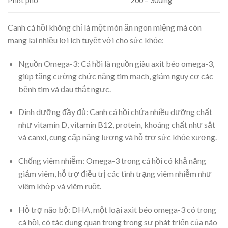
Phốt pho
200 – 300mg
Canh cá hồi không chỉ là một món ăn ngon miệng mà còn
mang lại nhiều lợi ích tuyệt vời cho sức khỏe:
Nguồn Omega-3: Cá hồi là nguồn giàu axit béo omega-3,
giúp tăng cường chức năng tim mạch, giảm nguy cơ các
bệnh tim và đau thắt ngực.
Dinh dưỡng đầy đủ: Canh cá hồi chứa nhiều dưỡng chất
như vitamin D, vitamin B12, protein, khoáng chất như sắt
và canxi, cung cấp năng lượng và hỗ trợ sức khỏe xương.
Chống viêm nhiễm: Omega-3 trong cá hồi có khả năng
giảm viêm, hỗ trợ điều trị các tình trạng viêm nhiễm như
viêm khớp và viêm ruột.
Hỗ trợ não bộ: DHA, một loại axit béo omega-3 có trong
cá hồi, có tác dụng quan trọng trong sự phát triển của não