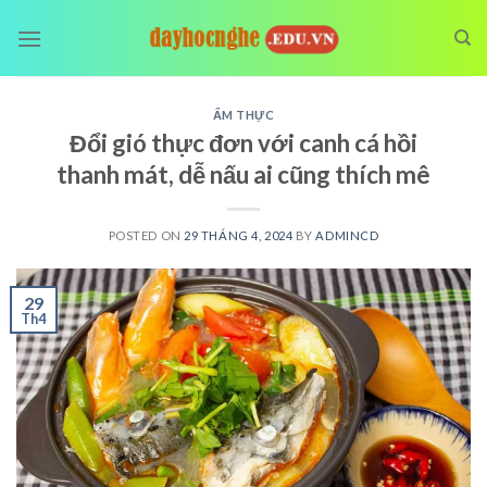
Skip
to
content
ẨM THỰC
Đổi gió thực đơn với canh cá hồi
thanh mát, dễ nấu ai cũng thích mê
POSTED ON
29 THÁNG 4, 2024
BY
ADMINCD
29
Th4