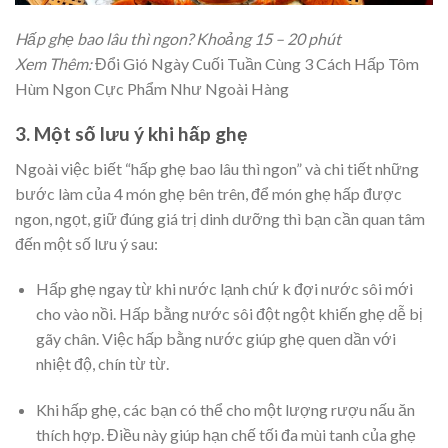
Hấp ghẹ bao lâu thì ngon? Khoảng 15 – 20 phút
Xem Thêm:
Đổi Gió Ngày Cuối Tuần Cùng 3 Cách Hấp Tôm
Hùm Ngon Cực Phẩm Như Ngoài Hàng
3. Một số lưu ý khi hấp ghẹ
Ngoài việc biết “hấp ghẹ bao lâu thì ngon” và chi tiết những
bước làm của 4 món ghẹ bên trên, để món ghẹ hấp được
ngon, ngọt, giữ đúng giá trị dinh dưỡng thì bạn cần quan tâm
đến một số lưu ý sau:
Hấp ghẹ ngay từ khi nước lạnh chứ k đợi nước sôi mới
cho vào nồi. Hấp bằng nước sôi đột ngột khiến ghẹ dễ bị
gãy chân. Việc hấp bằng nước giúp ghẹ quen dần với
nhiệt độ, chín từ từ.
Khi hấp ghẹ, các bạn có thể cho một lượng rượu nấu ăn
thích hợp. Điều này giúp hạn chế tối đa mùi tanh của ghẹ