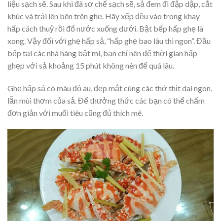
liệu sạch sẽ. Sau khi đã sơ chế sạch sẽ, sả đem đi đập dập, cắt
khúc và trải lên bên trên ghẹ. Hãy xếp đều vào trong khay
hấp cách thuỷ rồi đổ nước xuống dưới. Bật bếp hấp ghẹ là
xong. Vậy đối với ghẹ hấp sả, “hấp ghẹ bao lâu thì ngon”. Đầu
bếp tại các nhà hàng bật mí, bạn chỉ nên để thời gian hấp
ghẹp với sả khoảng 15 phút không nên để quá lâu.
Ghẹ hấp sả có màu đỏ au, đẹp mắt cùng các thớ thịt dai ngon,
lẫn mùi thơm của sả. Để thưởng thức các bạn có thể chấm
đơn giản với muối tiêu cũng đủ thích mê.