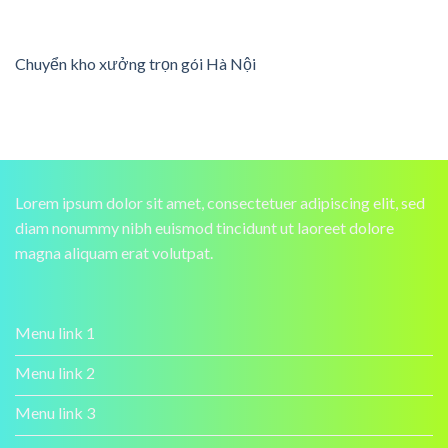
Chuyển kho xưởng trọn gói Hà Nội
Lorem ipsum dolor sit amet, consectetuer adipiscing elit, sed
diam nonummy nibh euismod tincidunt ut laoreet dolore
magna aliquam erat volutpat.
Menu link 1
Menu link 2
Menu link 3