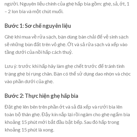
người. Nguyên liệu chính của ghẹ hấp bia gồm: ghẹ, sả, ớt, 1
– 2 lon bia và một chút muối.
Bước 1: Sơ chế nguyên liệu
Ghẹ khi mua về rửa sạch, bạn dùng bàn chải để vệ sinh sạch
sẽ những bùn đất trên vỏ ghẹ. Ớt và sả rửa sạch và xếp vào
tầng dưới của nồi hấp cách thuỷ.
Lưu ý: trước khi hấp hãy làm ghẹ chết trước để tránh tình
trạng ghẹ bị rụng chân. Bạn có thể sử dụng dao nhọn và chọc
vào phần dưới của ghẹ.
Bước 2: Thực hiện ghẹ hấp bia
Đặt ghẹ lên bên trên phần ớt và sả đã xếp và rưới bia lên
toàn bộ thân ghẹ. Đậy kín nắp lại rồi ngâm cho ghẹ ngấm bia
khoảng 15 phút mới bắt đầu bật bếp. Sau đó hấp trong
khoảng 15 phút là xong.