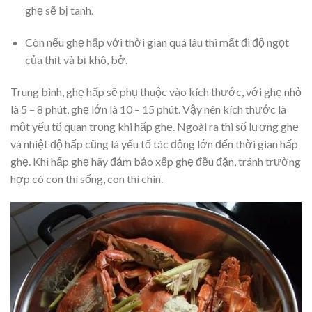
ghẹ sẽ bị tanh.
Còn nếu ghẹ hấp với thời gian quá lâu thì mất đi độ ngọt
của thịt và bị khô, bở.
Trung bình, ghẹ hấp sẽ phụ thuộc vào kích thước, với ghẹ nhỏ
là 5 – 8 phút, ghẹ lớn là 10 – 15 phút. Vậy nên kích thước là
một yếu tố quan trọng khi hấp ghẹ. Ngoài ra thì số lượng ghẹ
và nhiệt độ hấp cũng là yếu tố tác động lớn đến thời gian hấp
ghẹ. Khi hấp ghẹ hãy đảm bảo xếp ghẹ đều đặn, tránh trường
hợp có con thì sống, con thì chín.