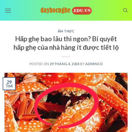
Skip
to
content
ẨM THỰC
Hấp ghẹ bao lâu thì ngon? Bí quyết
hấp ghẹ của nhà hàng ít được tiết lộ
POSTED ON
29 THÁNG 4, 2024
BY
ADMINCD
29
Th4