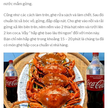
nước mắm gừng.
Cũng như các cách làm trên, ghẹ rửa sạch và làm chết. Sau đó
chuẩn bị sả bóc vỏ, gừng, đập dập nát. Cho ghẹ vào nồi và rải
gừng xả lên bên trên, nêm nếm vào 2 thìa hạt nêm và rưới lên
2 lon coca. Vậy ” hấp ghẹ bao lâu thì ngon” đ
ối với mòn này.
Bạn chỉ nên
hấp ghẹ trong khoảng 15 – 20 phút là chúng ta đã
có món ghẹ hấp coca chuẩn vị nhà hàng.