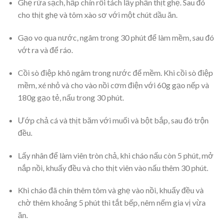
Ghẹ rửa sạch, hấp chín rồi tách lấy phần thịt ghẹ. Sau đó
cho thịt ghẹ và tôm xào sơ với một chút dầu ăn.
Gạo vo qua nước, ngâm trong 30 phút để làm mềm, sau đó
vớt ra và để ráo.
Cồi sò điệp khô ngâm trong nước để mềm. K
hi cồi sò điệp
mềm, xé nhỏ và cho vào nồi cơm điện với 60g gạo nếp và
180g gạo tẻ, nấu trong 30 phút.
Ướp chả cá và thịt băm với muối và bột bắp, sau đó trộn
đều.
Lấy nhân để làm viên tròn chả, khi cháo nấu còn 5 phút, mở
nắp nồi, khuấy đều và cho thịt viên vào nấu thêm 30 phút.
Khi cháo đã chín thêm tôm và ghẹ vào nồi, khuấy đều và
chờ thêm khoảng 5 phút thì tắt bếp, nêm nếm gia vị vừa
ăn.