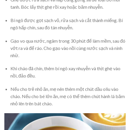
tanh.
Bóc lấy thịt ghẹ rồi xay hoặc băm nhuyễn.
Bí ngô được gọt sạch vỏ, rửa sạch và cắt thành miếng.
Bí
ngô hấp chín, sau đó tán nhuyễn.
Gạo vo qua nước, ngâm trong 30 phút để làm mềm, sau đó
vớt ra và để ráo.
Cho gạo vào nồi cùng nước sạch và ninh
nhừ.
Khi cháo đã chín, thêm bí ngô xay nhuyễn và thịt ghẹ vào
nồi, đảo đều.
Nếu cho trẻ nhỏ ăn, mẹ nên thêm một chút dầu oliu vào
cháo. Nếu cho bé lớn ăn, mẹ
có thể thêm chút hành lá băm
nhỏ lên trên bát cháo.