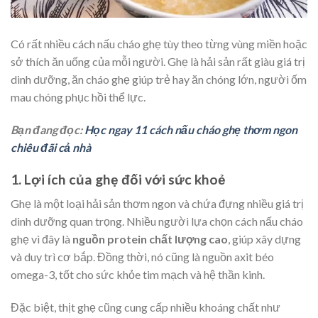
Có rất nhiều cách nấu cháo ghẹ tùy theo từng vùng miền hoặc
sở thích ăn uống của mỗi người. Ghẹ là hải sản rất giàu giá trị
dinh dưỡng, ăn cháo ghẹ giúp trẻ hay ăn chóng lớn, người ốm
mau chóng phục hồi thể lực.
Bạn đang đọc:
Học ngay 11 cách nấu cháo ghẹ thơm ngon
chiêu đãi cả nhà
1. Lợi ích của ghẹ đối với sức khoẻ
Ghẹ là một loại hải sản thơm ngon và chứa đựng nhiều giá trị
dinh dưỡng quan trọng. Nhiều người lựa chọn
cách nấu cháo
ghẹ vì đây là
nguồn protein chất lượng cao
, giúp xây dựng
và duy trì cơ bắp. Đồng thời, nó cũng là nguồn axit béo
omega-3, tốt cho sức khỏe tim mạch và hệ thần kinh.
Đặc biệt, thịt ghẹ cũng cung cấp nhiều khoáng chất như