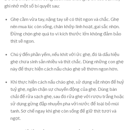
ghi nhớ một số bí quyết sau:
Ghẹ cầm vừa tay, nặng tay sẽ có thịt ngon và chắc. Ghẹ
nên mua lúc còn sống, chân khớp linh hoạt, gai sắc nhọn.
Đừng chọn ghẹ quá to vì kích thước lớn không đảm bảo
thịt sẽ ngon.
Chú ý đến phần yếm, nếu khít với ức ghẹ, đó là dấu hiệu
ghẹ chưa sinh sản nhiều và thịt chắc. Dùng những con ghẹ
này để thực hiện cách nấu cháo ghẹ sẽ thơm ngon hơn.
Khi thực hiện cách nấu cháo ghẹ, sử dụng vật nhọn để huỷ
tuỷ ghẹ, ngăn chặn sự chuyển động của ghẹ. Dùng bàn
chải để rửa sạch ghẹ, sau đó rửa ghẹ với rượu trắng hoặc
sử dụng gừng đập nhuyễn pha với nước để loại bỏ mùi
tanh. Sơ chế ngay khi ghẹ còn sống để giữ thịt tươi và
ngọt.