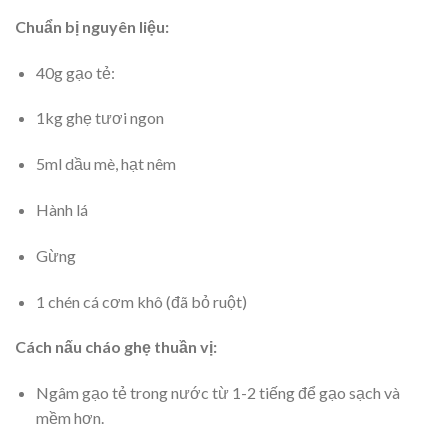
Chuẩn bị nguyên liệu:
40g gạo tẻ:
1kg ghẹ tươi ngon
5ml dầu mè, hạt nêm
Hành lá
Gừng
1 chén cá cơm khô (đã bỏ ruột)
Cách nấu cháo ghẹ thuần vị:
Ngâm gạo tẻ trong nước từ 1-2 tiếng để gạo sạch và
mềm hơn.