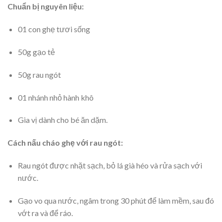
Chuẩn bị nguyên liệu:
01 con ghẹ tươi sống
50g gạo tẻ
50g rau ngót
01 nhánh nhỏ hành khô
Gia vị dành cho bé ăn dặm.
Cách nấu cháo ghẹ với rau ngót:
Rau ngót được nhặt sạch, bỏ lá già héo và rửa sạch với
nước.
Gạo vo qua nước, ngâm trong 30 phút để làm mềm, sau đó
vớt ra và để ráo.