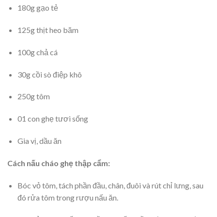
180g gạo tẻ
125g thịt heo băm
100g chả cá
30g cồi sò điệp khô
250g tôm
01 con ghẹ tươi sống
Gia vị, dầu ăn
Cách nấu cháo ghẹ thập cẩm:
Bóc vỏ tôm, tách phần đầu, chân, đuôi và rút chỉ lưng, sau
đó rửa tôm trong rượu nấu ăn.