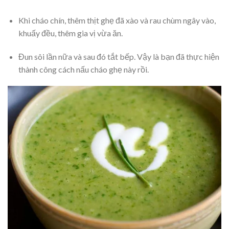
Khi cháo chín, thêm thịt ghẹ đã xào và rau chùm ngây vào,
khuấy đều, thêm gia vị vừa ăn.
Đun sôi lần nữa và sau đó tắt bếp. Vậy là bạn đã thực hiện
thành công
cách nấu cháo ghẹ này rồi.