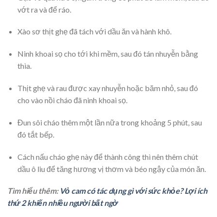
vớt ra và để ráo.
Xào sơ thịt ghẹ đã tách với dầu ăn và hành khô.
Ninh khoai sọ cho tới khi mềm, sau đó tán nhuyễn bằng
thìa.
Thịt ghẹ và rau được xay nhuyễn hoặc băm nhỏ, sau đó
cho vào nồi cháo đã ninh khoai sọ.
Đun sôi cháo thêm một lần nữa trong khoảng 5 phút, sau
đó tắt bếp.
Cách nấu cháo ghẹ này để thành công thì nên
thêm chút
dầu ô liu để tăng hương vị thơm và béo ngậy của món ăn.
Tìm hiểu thêm:
Vỏ cam có tác dụng gì với sức khỏe? Lợi ích
thứ 2 khiến nhiều người bất ngờ