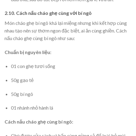
2.10. Cách nấu cháo ghẹ cùng với bí ngô
Món cháo ghẹ bí ngô khá lại miệng nhưng khi kết hợp cùng
nhau tạo nên sự thơm ngon đặc biệt, ai ăn cùng ghiền. Cách
nấu cháo ghẹ cùng bí ngô như sau:
Chuẩn bị nguyên liệu:
01 con ghẹ tươi sống
50g gạo tẻ
50g bí ngô
01 nhánh nhỏ hành lá
Cách nấu cháo ghẹ cùng bí ngô:
Ghẹ được rửa sạch và hấp cùng gừng sả để loại bỏ mùi