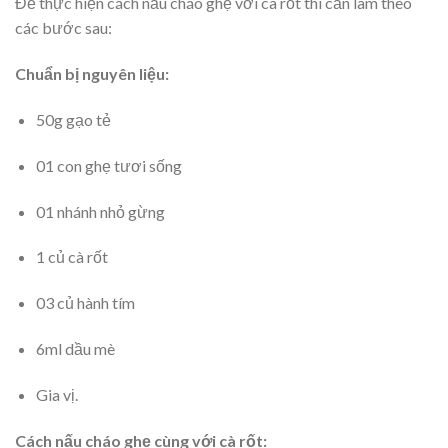
Để thực hiện cách nấu cháo ghẹ với cà rốt thì cần làm theo
các bước sau:
Chuẩn bị nguyên liệu:
50g gạo tẻ
01 con ghẹ tươi sống
01 nhánh nhỏ gừng
1 củ cà rốt
03 củ hành tím
6ml dầu mè
Gia vị.
Cách nấu cháo ghẹ cùng với cà rốt: