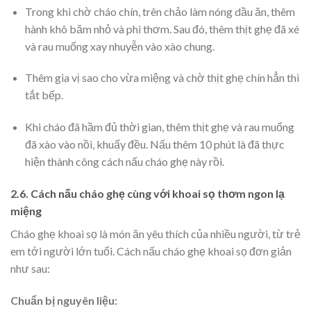
Trong khi chờ cháo chín, trên chảo làm nóng dầu ăn, thêm
hành khô băm nhỏ và phi thơm. Sau đó, thêm thịt ghẹ đã xé
và rau muống xay nhuyễn vào xào chung.
Thêm gia vị sao cho vừa miệng và chờ thịt ghẹ chín hẳn thì
tắt bếp.
Khi cháo đã hầm đủ thời gian, thêm thịt ghẹ và rau muống
đã xào vào nồi, khuấy đều. Nấu thêm 10 phút là đã thực
hiện thành công
cách nấu cháo ghẹ này rồi.
2.6. Cách nấu cháo ghẹ cùng với khoai sọ thơm ngon lạ
miệng
Cháo ghẹ khoai sọ là món ăn yêu thích của nhiều người, từ trẻ
em tới người lớn tuổi. Cách nấu cháo ghẹ khoai sọ đơn giản
như sau:
Chuẩn bị nguyên liệu: