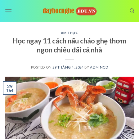
Skip
to
content
ẨM THỰC
Học ngay 11 cách nấu cháo ghẹ thơm
ngon chiêu đãi cả nhà
POSTED ON
29 THÁNG 4, 2024
BY
ADMINCD
29
Th4