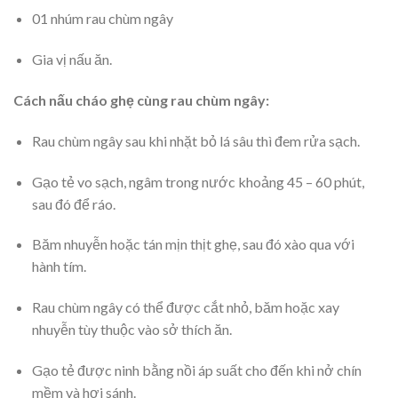
01 nhúm rau chùm ngây
Gia vị nấu ăn.
Cách nấu cháo ghẹ cùng rau chùm ngây:
Rau chùm ngây sau khi nhặt bỏ lá sâu thì đem rửa sạch.
Gạo tẻ vo sạch, ngâm trong nước khoảng 45 – 60 phút,
sau đó để ráo.
Băm nhuyễn hoặc tán mịn thịt ghẹ, sau đó xào qua với
hành tím.
Rau chùm ngây có thể được cắt nhỏ, băm hoặc xay
nhuyễn tùy thuộc vào sở thích ăn.
Gạo tẻ được ninh bằng nồi áp suất cho đến khi nở chín
mềm và hơi sánh.