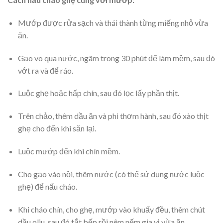
Mướp được rửa sạch và thái thành từng miếng nhỏ vừa
ăn.
Gạo vo qua nước, ngâm trong 30 phút để làm mềm, sau đó
vớt ra và để ráo.
Luộc ghẹ hoặc hấp chín, sau đó lọc lấy phần thịt.
Trên chảo, thêm dầu ăn và phi thơm hành, sau đó xào thịt
ghẹ cho đến khi săn lại.
Luộc mướp đến khi chín mềm.
Cho gạo vào nồi, thêm nước (có thể sử dụng nước luộc
ghẹ) để nấu cháo.
Khi cháo chín, cho ghẹ, mướp vào khuấy đều, thêm chút
dầu oliu, sau đó tắt bếp rồi nêm nếm gia vị vừa ăn.