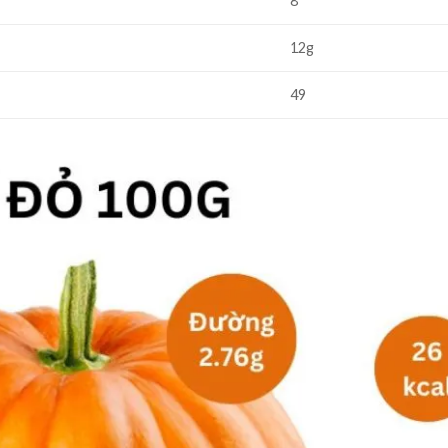
8
12g
49