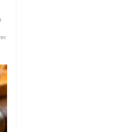
ộ
ược