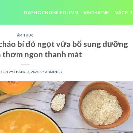
DAYHOCNGHE.EDU.VN
VACH KINH
VÁCH T
ẨM THỰC
 cháo bí đỏ ngọt vừa bổ sung dưỡng
a thơm ngon thanh mát
D ON
29 THÁNG 4, 2024
BY
ADMINCD