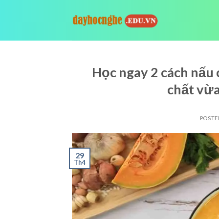
Skip
to
content
Học ngay 2 cách nấu
chất vừ
POSTE
29
Th4