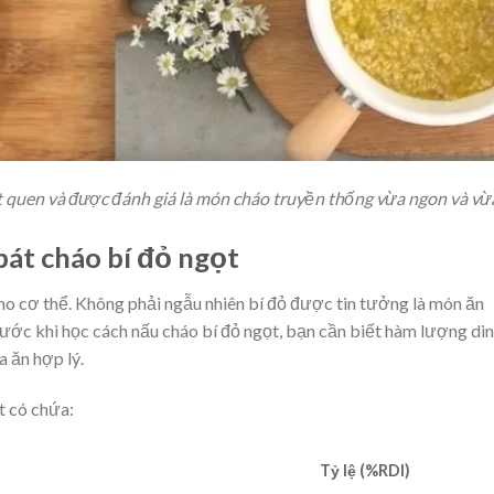
t quen và được đánh giá là món cháo truyền thống vừa ngon và vừa
bát cháo bí đỏ ngọt
ho cơ thể. Không phải ngẫu nhiên bí đỏ được tin tưởng là món ăn
rước khi học cách nấu cháo bí đỏ ngọt, bạn cần biết hàm lượng di
 ăn hợp lý.
t có chứa:
Tỷ lệ (%RDI)