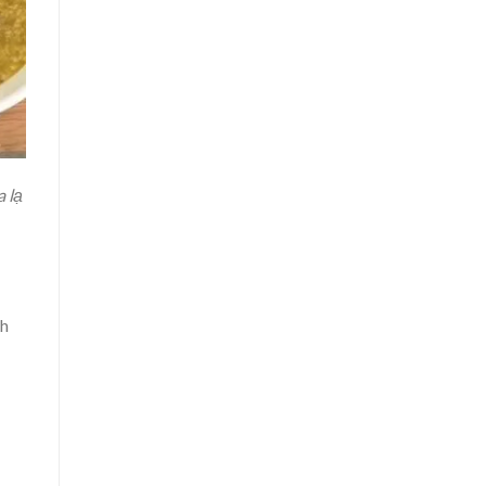
 lạ
nh