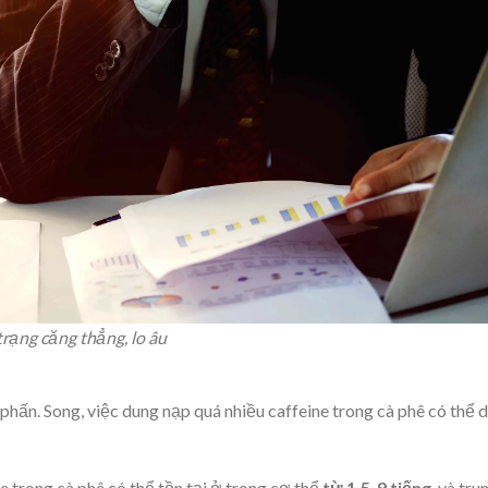
rạng căng thẳng, lo âu
 phấn. Song, việc dung nạp quá nhiều caffeine trong cà phê có thể 
 trong cà phê có thể tồn tại ở trong cơ thể
từ 1,5-9 tiếng
, và tru