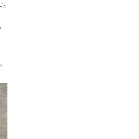
Bắc
o
,
o