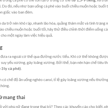
i
. Do đó, nếu như bạn uống cà phê vào buổi chiều muộn hoặc buổi t
n giấc vào ban đêm.
n da trở nên khô ráp, nhanh lão hóa, quầng thâm mắt và tình trạng
vào chiều muộn hoặc buổi tối, hãy thử điều chỉnh thời điểm uống cà
o cho một ngày làm việc hiệu quả.
ng
i đưa ra ngoài cơ thể qua đường nước tiểu. Khi cơ thể không đượ
g suy yếu xương, gây loãng xương. Bởi thể, bạn nên hạn chế tiêu t
3 ly cà phê)
.
nh có chế độ ăn uống nghèo canxi, tỉ lệ gây loãng xương nếu thườn
chóng.
nữ mang thai
ối với phụ nữ đang trong thai kỳ? Theo các khuyến cáo cho biết, p