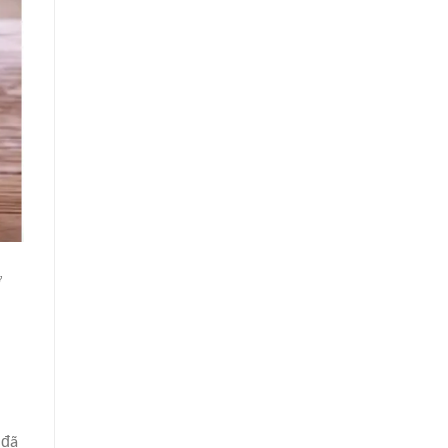
ở
 đã