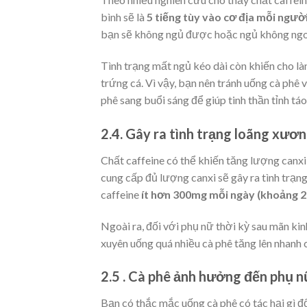
bình sẽ là
5 tiếng tùy vào cơ địa mỗi ngườ
bạn sẽ không ngủ được hoặc ngủ không ngo
Tình trạng mất ngủ kéo dài còn khiến cho là
trứng cá. Vì vậy, bạn nên tránh uống cà phê 
phê sang buổi sáng để giúp tinh thần tỉnh tá
2.4. Gây ra tình trạng loãng xươ
Chất caffeine có thể khiến tăng lượng canx
cung cấp đủ lượng canxi sẽ gây ra tình trạn
caffeine
ít hơn 300mg mỗi ngày (khoảng 2-
Ngoài ra, đối với phụ nữ thời kỳ sau mãn ki
xuyên uống quá nhiều cà phê tăng lên nhanh 
2.5 . Cà phê ảnh hưởng đến phụ 
Bạn có thắc mắc uống cà phê có tác hại gì đ