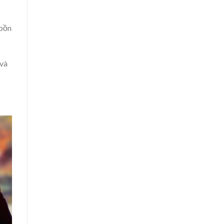
 bồn
 và