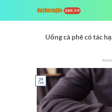
Skip
to
content
Uống cà phê có tác hạ
POSTE
29
Th4