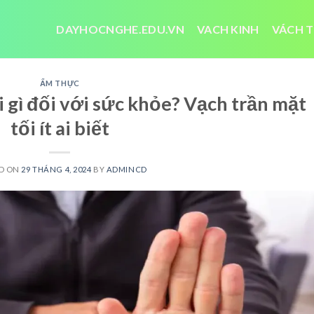
DAYHOCNGHE.EDU.VN
VACH KINH
VÁCH T
ẨM THỰC
i gì đối với sức khỏe? Vạch trần mặt
tối ít ai biết
D ON
29 THÁNG 4, 2024
BY
ADMINCD