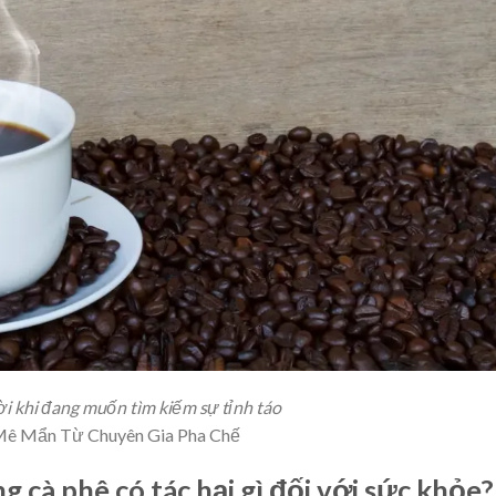
ời khi đang muốn tìm kiếm sự tỉnh táo
 Mê Mẩn Từ Chuyên Gia Pha Chế
ng cà phê có tác hại gì đối với sức khỏe?