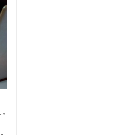
dẫn
ng