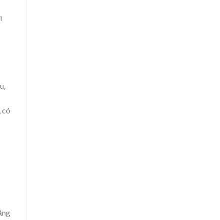
i
u,
, có
tăng