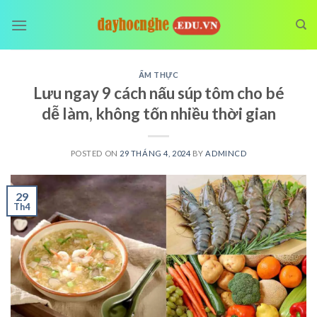
Skip
to
content
ẨM THỰC
Lưu ngay 9 cách nấu súp tôm cho bé
dễ làm, không tốn nhiều thời gian
POSTED ON
29 THÁNG 4, 2024
BY
ADMINCD
29
Th4