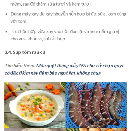
mềm, sau đó thêm sữa tươi và kem tươi.
Dùng máy xay để xay nhuyễn hỗn hợp bí đỏ, sữa, kem cùng
với tôm.
Trút hỗn hợp vừa xay vào nồi, đun lại và nêm nếm gia vị
cho vừa khẩu vị, rồi tắt bếp.
3.4. Súp tôm rau củ
Tìm hiểu thêm:
Mùa quýt tháng mấy? Đi chợ cứ chọn quýt
có đặc điểm này đảm bảo ngọt lịm, không chua