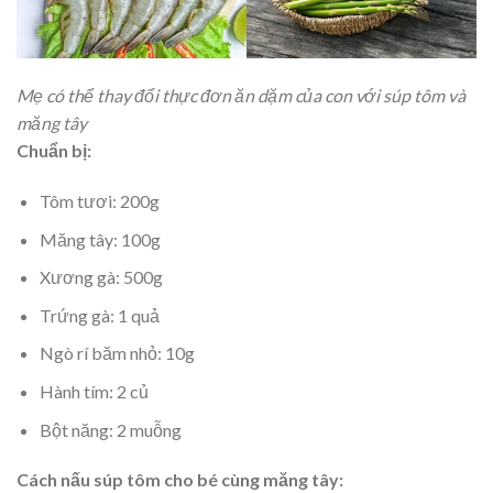
Mẹ có thể thay đổi thực đơn ăn dặm của con với súp tôm và
măng tây
Chuẩn bị:
Tôm tươi: 200g
Măng tây: 100g
Xương gà: 500g
Trứng gà: 1 quả
Ngò rí băm nhỏ: 10g
Hành tím: 2 củ
Bột năng: 2 muỗng
Cách nấu súp tôm cho bé cùng măng tây: