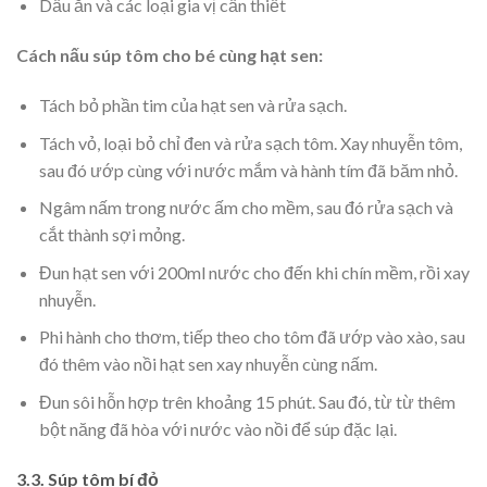
Dầu ăn và các loại gia vị cần thiết
Cách nấu súp tôm cho bé cùng hạt sen:
Tách bỏ phần tim của hạt sen và rửa sạch.
Tách vỏ, loại bỏ chỉ đen và rửa sạch tôm. Xay nhuyễn tôm,
sau đó ướp cùng với nước mắm và hành tím đã băm nhỏ.
Ngâm nấm trong nước ấm cho mềm, sau đó rửa sạch và
cắt thành sợi mỏng.
Đun hạt sen với 200ml nước cho đến khi chín mềm, rồi xay
nhuyễn.
Phi hành cho thơm, tiếp theo cho tôm đã ướp vào xào, sau
đó thêm vào nồi hạt sen xay nhuyễn cùng nấm.
Đun sôi hỗn hợp trên khoảng 15 phút. Sau đó, từ từ thêm
bột năng đã hòa với nước vào nồi để súp đặc lại.
3.3. Súp tôm bí đỏ