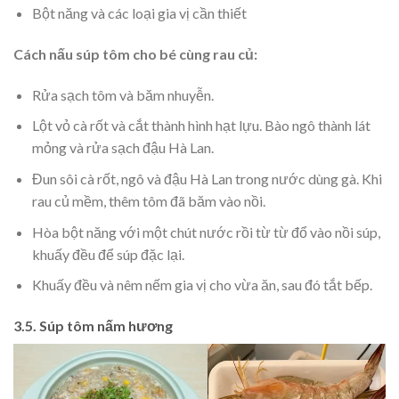
Bột năng và các loại gia vị cần thiết
Cách nấu súp tôm cho bé cùng rau củ:
Rửa sạch tôm và băm nhuyễn.
Lột vỏ cà rốt và cắt thành hình hạt lựu. Bào ngô thành lát
mỏng và rửa sạch đậu Hà Lan.
Đun sôi cà rốt, ngô và đậu Hà Lan trong nước dùng gà. Khi
rau củ mềm, thêm tôm đã băm vào nồi.
Hòa bột năng với một chút nước rồi từ từ đổ vào nồi súp,
khuấy đều để súp đặc lại.
Khuấy đều và nêm nếm gia vị cho vừa ăn, sau đó tắt bếp.
3.5. Súp tôm nấm hương