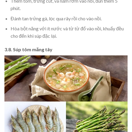
Thêm tôm, trứng cút, và nấm rơm vào nồi, đun thêm 5
phút.
Đánh tan trứng gà, lọc qua rây rồi cho vào nồi.
Hòa bột năng với ít nước và từ từ đổ vào nồi, khuấy đều
cho đến khi súp đặc lại.
3.8. Súp tôm măng tây