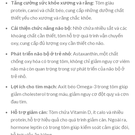
Tăng cường sức khỏe xương và răng:
Tôm giàu
protein, canxi và chất béo, cung cấp những dưỡng chất
thiết yếu cho xương và răng chắc khỏe.
Cải thiện chức năng não bộ:
Nhờ chứa nhiều sắt và các
khoáng chất cần thiết, tôm hỗ trợ quá trình vận chuyển
oxy, cung cấp đủ lượng oxy cần thiết cho não.
Phát triển não bộ ở trẻ nhỏ
: Astaxanthin, một chất
chống oxy hóa có trong tôm, không chỉ giảm nguy cơ viêm
não mà còn quan trọng trong sự phát triển của não bộ ở
trẻ nhỏ.
Lợi ích cho tim mạch:
Axit béo Omega-3 trong tôm giúp
giảm cholesterol trong máu, giảm nguy cơ đột quỵ và cơn
đau tim.
Hỗ trợ giảm cân:
Tôm chứa Vitamin D, ít calo và nhiều
protein, hỗ trợ hiệu quả cho quá trình giảm cân. Ngoài ra,
hormone leptin có trong tôm giúp kiểm soát cảm giác đói,
hỗ trợ việc ăn kiêng.