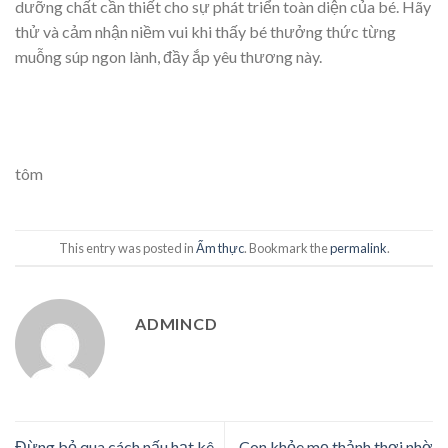
dưỡng chất cần thiết cho sự phát triển toàn diện của bé. Hãy
thử và cảm nhận niềm vui khi thấy bé thưởng thức từng
muỗng súp ngon lành, đầy ắp yêu thương này.
tôm
This entry was posted in
Ẩm thực
. Bookmark the
permalink
.
ADMINCD
Đừng bỏ qua cách nấu hạt kê
Con khỏe mẹ thảnh thơi nhờ