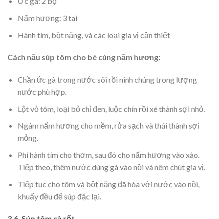
Ức gà: 2 bộ
Nấm hương: 3 tai
Hành tím, bột năng, và các loại gia vị cần thiết
Cách nấu súp tôm cho bé cùng nấm hương:
Chần ức gà trong nước sôi rồi ninh chúng trong lượng
nước phù hợp.
Lột vỏ tôm, loại bỏ chỉ đen, luộc chín rồi xé thành sợi nhỏ.
Ngâm nấm hương cho mềm, rửa sạch và thái thành sợi
mỏng.
Phi hành tím cho thơm, sau đó cho nấm hương vào xào.
Tiếp theo, thêm nước dùng gà vào nồi và nêm chút gia vị.
Tiếp tục cho tôm và bột năng đã hòa với nước vào nồi,
khuấy đều để súp đặc lại.
3.6. Súp tôm cà rốt