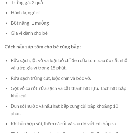
Trứng gà: 2 quả
Hành lá, ngò rí
Bột năng: 1 muỗng
Gia vị dành cho bé
Cách nấu súp tôm cho bé cùng bắp:
Rửa sạch, lột vỏ và loại bỏ chỉ đen của tôm, sau đó cắt nhỏ
và ướp gia vị trong 15 phút.
Rửa sạch trứng cút, luộc chín và bóc vỏ.
Gọt vỏ cà rốt, rửa sạch và cắt thành hạt lựu. Tách hạt bắp
khỏi cùi.
Đun sôi nước và nấu hạt bắp cùng cùi bắp khoảng 10
phút.
Khi hỗn hợp sôi, thêm cà rốt và sau đó vớt cùi bắp ra.