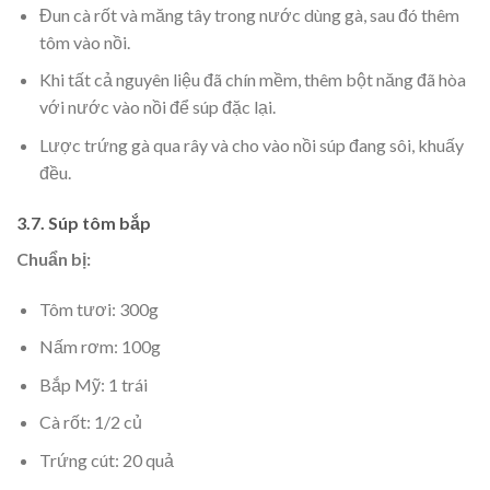
Đun cà rốt và măng tây trong nước dùng gà, sau đó thêm
tôm vào nồi.
Khi tất cả nguyên liệu đã chín mềm, thêm bột năng đã hòa
với nước vào nồi để súp đặc lại.
Lược trứng gà qua rây và cho vào nồi súp đang sôi, khuấy
đều.
3.7. Súp tôm bắp
Chuẩn bị:
Tôm tươi: 300g
Nấm rơm: 100g
Bắp Mỹ: 1 trái
Cà rốt: 1/2 củ
Trứng cút: 20 quả