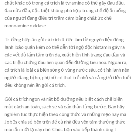
chất khác có trong cá trích là tyramine có thể gây đau đầu,
đau nửa đầu, đặc biệt không phù hợp trong chế độ ăn uống
của người đang điều trị trầm cảm bằng chất ức chế
monoamine oxidase.
Trường hợp ăn gỏi cá trích được làm từ nguyên liệu đông
lạnh, bảo quản kém có thể dẫn tới ngộ độc histamin gây ra
các vết đỏ lấm tấm trên da, xuất hiện tình trạng đau đầu và
các triệu chứng đau liên quan đến đường tiêu hóa. Ngoài ra,
cá trích là loài cá biển sống ở vùng nước sâu, có tính lạnh nên
người đang bị ho, phụ nữ có thai, trẻ nhỏ và cả người lớn tuổi
đều không nên ăn gỏi cá trích.
Gỏi cá trích ngon và rất bổ dưỡng nếu biết cách chế biến
một cách an toàn, sạch sẽ và cẩn thận từng bước. Bạn hãy
nghiêm túc thực hiện theo công thức và những mẹo hay mà
Job3s chia sẻ bên trên để cả nhà đều yên tâm thưởng thức
món ăn mới lạ này nhé. Chúc bạn vào bếp thành công !