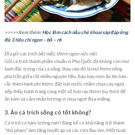
>>>>>Xem thêm:
Học lỏm cách nấu chè khoai sáp đáp ứng
đủ 3 tiêu chí ngon – bổ – rẻ
Đĩa gỏi các trích bắt mắt, thơm ngon nức mũi
Gỏi cá trích thành phẩm chuẩn vị Phú Quốc đã không còn mùi
tanh đặc trưng của cá sống, thay vào đó là mùi thơm nồng
pha trộn giữa rất nhiều nguyên liệu. Bạn bày món ăn lên bàn,
rắc thêm hành phi thơm, đặt bát nước chấm chua cay ngọt,
xếp thếp bánh tráng cùng một số loại rau thơm tùy thích để
ăn kèm và cảm nhận hương vị chua ngọt đưa miệng.
3. Ăn cá trích sống có tốt không?
Cá trích có hàm lượng natri đáng kể có khả năng trở thành
“thủ phạm” làm tăng huyết áp và các cơn đau tim. Một hoạt